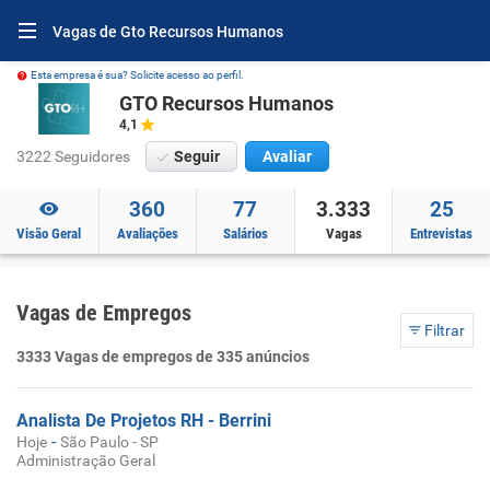
Vagas de Gto Recursos Humanos
Esta empresa é sua? Solicite acesso ao perfil.
GTO Recursos Humanos
4,1
3222 Seguidores
Seguir
Avaliar
360
77
3.333
25
Visão Geral
Avaliações
Salários
Vagas
Entrevistas
Vagas de Empregos
Filtrar
3333 Vagas de empregos de 335 anúncios
Analista De Projetos RH - Berrini
-
Hoje
São Paulo - SP
Administração Geral