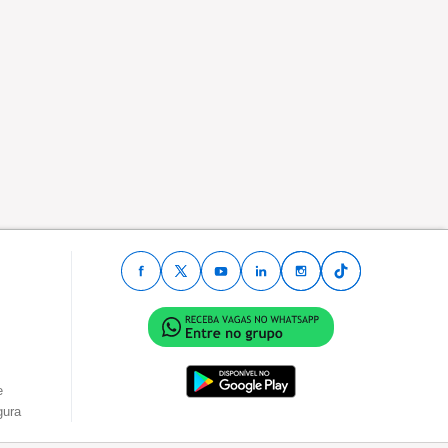
e
gura