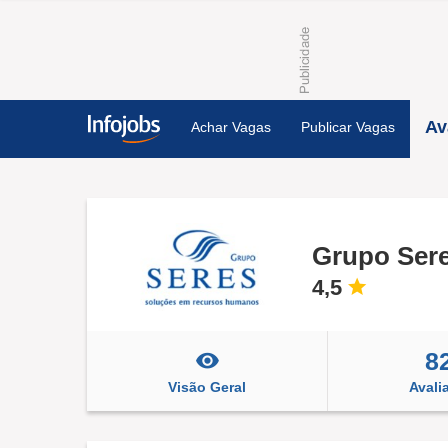
Av
Achar Vagas
Publicar Vagas
Grupo Ser
4,5
8
Visão Geral
Avali