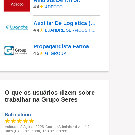
Analista De RH Jr.
ADECCO
4,4
Auxiliar De Logistica (Piracicaba)
LUANDRE SERVICOS TEMPORARIOS LTDA. (C-I)
4,4
Propagandista Farma
GI GROUP
4,5
O que os usuários dizem sobre
trabalhar na Grupo Seres
Satisfatório
Valorado 3 Agosto 2026. Auxiliar Administrativo há 2
anos (Ex-Funcionário), Rio de Janeiro