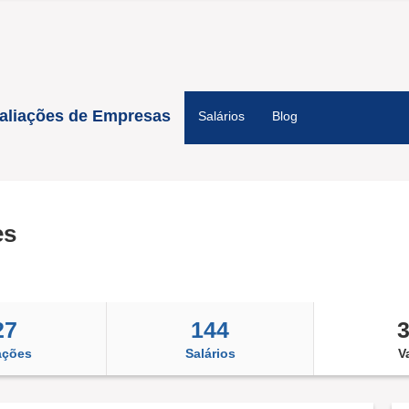
aliações de Empresas
Salários
Blog
es
27
144
ações
Salários
V