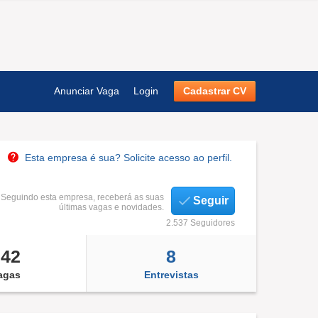
Anunciar Vaga
Login
Cadastrar CV
Esta empresa é sua? Solicite acesso ao perfil.
Seguindo esta empresa, receberá as suas
Seguir
últimas vagas e novidades.
2.537 Seguidores
342
8
agas
Entrevistas