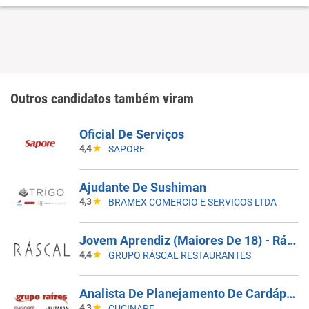
Outros candidatos também viram
Oficial De Serviços
4,4
SAPORE
Ajudante De Sushiman
4,3
BRAMEX COMERCIO E SERVICOS LTDA
Jovem Aprendiz (Maiores De 18) - Ráscal Shop. Villa Lobos
4,4
GRUPO RÁSCAL RESTAURANTES
Analista De Planejamento De Cardápios Sr
4,3
CUCINARE