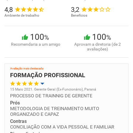
4,8
3,2
Ambiente de trabalho
Benefícios
100
100
%
%
Recomendaria a um amigo
Aprovam a diretoria (de 2
avaliações)
Avaliação mais destacada
FORMAÇÃO PROFISSIONAL
15 Maio 2021. Gerente Geral (Ex-Funcionário), Paraná
PROCESSO DE TRAINNIG DE GERENTE
Oportunidade de promoção
Prós
METODOLOGIA DE TREINAMENTO MUITO
Ambiente de trabalho
ORGANIZADO E CAPAZ
Contras
Conciliação com a vida familiar
CONCILIAÇÃO COM A VIDA PESSOAL E FAMILIAR