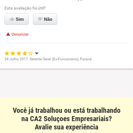
Esta avaliação foi útil?
Ambiente de trabalho
Sim
Não
Conciliação com a vida familiar
Denunciar
Benefícios
Recomenda esta empresa
24 Julho 2017. Gerente Geral (Ex-Funcionário), Paraná
Oportunidade de promoção
Ambiente de trabalho
Conciliação com a vida familiar
Você já trabalhou ou está trabalhando
Benefícios
na CA2 Soluçoes Empresariais?
Avalie sua experiência
Recomenda esta empresa