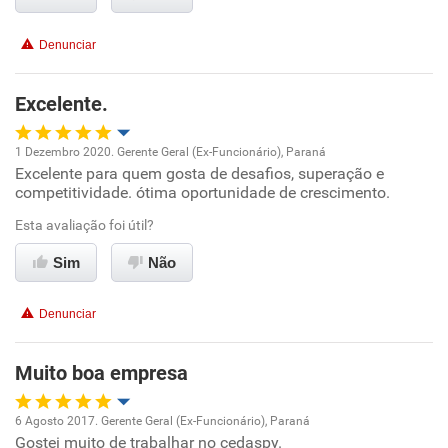
Benefícios
Denunciar
Recomenda esta empresa
Recomenda a diretoria
Excelente.
1 Dezembro 2020. Gerente Geral (Ex-Funcionário), Paraná
Excelente para quem gosta de desafios, superação e
Oportunidade de promoção
competitividade. ótima oportunidade de crescimento.
Ambiente de trabalho
Esta avaliação foi útil?
Sim
Não
Conciliação com a vida familiar
Denunciar
Benefícios
Muito boa empresa
Recomenda esta empresa
6 Agosto 2017. Gerente Geral (Ex-Funcionário), Paraná
Gostei muito de trabalhar no cedaspy.
Oportunidade de promoção