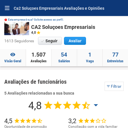
Ca2 Soluçoes Empresariais Avaliações e Opiniões
Esta empresa é sua? Solicite acesso ao perfil.
CA2 Soluçoes Empresariais
4,0
1613 Seguidores
Seguir
Avaliar
1.507
54
1
77
Visão Geral
Avaliações
Salários
Vaga
Entrevistas
Avaliações de funcionários
Filtrar
5 Avaliações relacionadas a sua busca
4,8
4,5
3,2
Oportunidade de promoção
Conciliação com a vida familiar