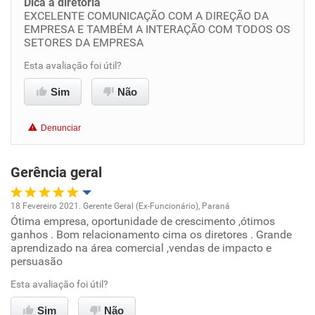
Dica a diretoria
EXCELENTE COMUNICAÇÃO COM A DIREÇÃO DA
Benefícios
EMPRESA E TAMBÉM A INTERAÇÃO COM TODOS OS
SETORES DA EMPRESA
Recomenda esta empresa
Esta avaliação foi útil?
Recomenda a diretoria
Sim
Não
Denunciar
Gerência geral
18 Fevereiro 2021. Gerente Geral (Ex-Funcionário), Paraná
Ótima empresa, oportunidade de crescimento ,ótimos
Oportunidade de promoção
ganhos . Bom relacionamento cima os diretores . Grande
aprendizado na área comercial ,vendas de impacto e
Ambiente de trabalho
persuasão
Esta avaliação foi útil?
Conciliação com a vida familiar
Sim
Não