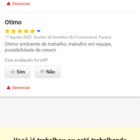
Denunciar
Otimo
17 Agosto 2022. Auxiliar de Escritório (Ex-Funcionário), Paraná
Otimo ambiente de trabalho, trabalho em equipe,
Oportunidade de promoção
possibilidade de crescir
Ambiente de trabalho
Esta avaliação foi útil?
Sim
Não
Conciliação com a vida familiar
Denunciar
Benefícios
Recomenda esta empresa
Recomenda a diretoria