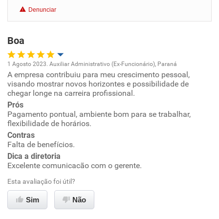
Denunciar
Benefícios
Boa
Recomenda esta empresa
Recomenda a diretoria
1 Agosto 2023. Auxiliar Administrativo (Ex-Funcionário), Paraná
A empresa contribuiu para meu crescimento pessoal,
Oportunidade de promoção
visando mostrar novos horizontes e possibilidade de
chegar longe na carreira profissional.
Ambiente de trabalho
Prós
Pagamento pontual, ambiente bom para se trabalhar,
flexibilidade de horários.
Conciliação com a vida familiar
Contras
Falta de benefícios.
Benefícios
Dica a diretoria
Excelente comunicacão com o gerente.
Recomenda esta empresa
Esta avaliação foi útil?
Recomenda a diretoria
Sim
Não