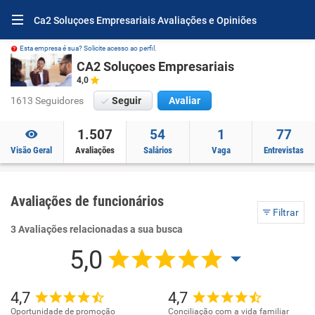
Ca2 Soluçoes Empresariais Avaliações e Opiniões
Esta empresa é sua? Solicite acesso ao perfil.
CA2 Soluçoes Empresariais
4,0
1613 Seguidores
Seguir
Avaliar
1.507
54
1
77
Visão Geral
Avaliações
Salários
Vaga
Entrevistas
Avaliações de funcionários
Filtrar
3 Avaliações relacionadas a sua busca
5,0
4,7
4,7
Oportunidade de promoção
Conciliação com a vida familiar