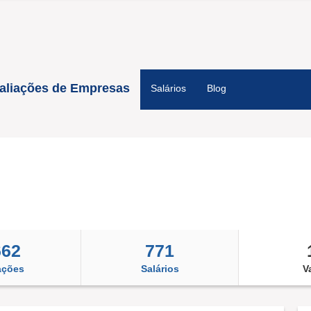
aliações de Empresas
Salários
Blog
662
771
ações
Salários
V