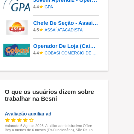
Jovem Aprendiz - Operador(A) De Loja
GPA
4,4
Chefe De Seção - Assaí Digital
ASSAÍ ATACADISTA
4,5
Operador De Loja (Caixa/Repositor) - João Pessoa Bessa
COBASI COMERCIO DE PROD BASICOS E INDUSTRIALIZADOS LTDA
4,4
O que os usuários dizem sobre
trabalhar na Besni
Avaliação auxiliar ad
Valorado 5 Agosto 2026. Auxiliar administrativo/ Office
Boy a menos de 6 meses (Ex-Funcionário), São Paulo