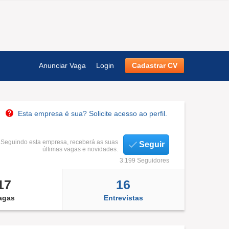
Anunciar Vaga
Login
Cadastrar CV
Esta empresa é sua? Solicite acesso ao perfil.
Seguindo esta empresa, receberá as suas
Seguir
últimas vagas e novidades.
3.199 Seguidores
17
16
agas
Entrevistas