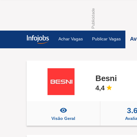
Av
Achar Vagas
Publicar Vagas
Besni
4,4
3.
Visão Geral
Avali