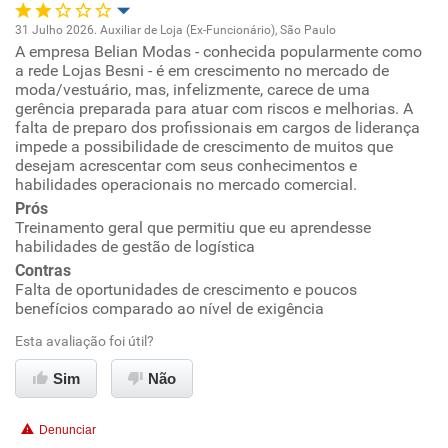
Recomenda esta empresa
31 Julho 2026. Auxiliar de Loja (Ex-Funcionário), São Paulo
Recomenda a diretoria
A empresa Belian Modas - conhecida popularmente como
Oportunidade de promoção
a rede Lojas Besni - é em crescimento no mercado de
moda/vestuário, mas, infelizmente, carece de uma
Ambiente de trabalho
gerência preparada para atuar com riscos e melhorias. A
falta de preparo dos profissionais em cargos de liderança
impede a possibilidade de crescimento de muitos que
Conciliação com a vida familiar
desejam acrescentar com seus conhecimentos e
habilidades operacionais no mercado comercial.
Benefícios
Prós
Treinamento geral que permitiu que eu aprendesse
habilidades de gestão de logística
Não recomenda esta empresa
Contras
Não recomenda a diretoria
Falta de oportunidades de crescimento e poucos
benefícios comparado ao nível de exigência
Esta avaliação foi útil?
Sim
Não
Denunciar