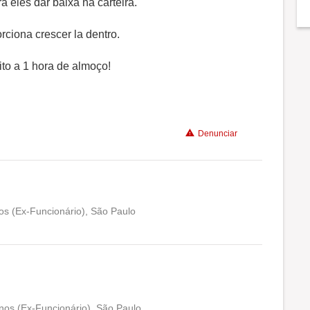
 eles dar baixa na carteira.
Recomenda a diretoria
ciona crescer la dentro.
ito a 1 hora de almoço!
Denunciar
os (Ex-Funcionário), São Paulo
Conciliação com a vida familiar
Benefícios
nos (Ex-Funcionário), São Paulo