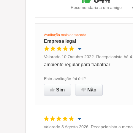
%
Recomendaria a um amigo
Avaliação mais destacada
Empresa legal
Valorado 10 Outubro 2022. Recepcionista há 4
Oportunidade de promoção
ambiente regular para trabalhar
Ambiente de trabalho
Esta avaliação foi útil?
Sim
Não
Recomenda esta empresa
Valorado 3 Agosto 2026. Recepcionista a meno