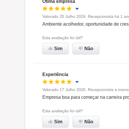
Ótima empresa
Valorado 20 Julho 2026. Recepcionista há 1 an
Oportunidade de promoção
Ambiente acolhedor, oportunidade de cre
Ambiente de trabalho
Esta avaliação foi útil?
Sim
Não
Recomenda esta empresa
Experiência
Valorado 17 Julho 2026. Recepcionista a meno
Oportunidade de promoção
Empresa boa para começar na carreira prof
Ambiente de trabalho
Esta avaliação foi útil?
Sim
Não
Recomenda esta empresa