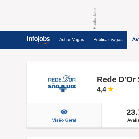
Av
Achar Vagas
Publicar Vagas
Rede D'Or 
4,4
23.
Visão Geral
Avali