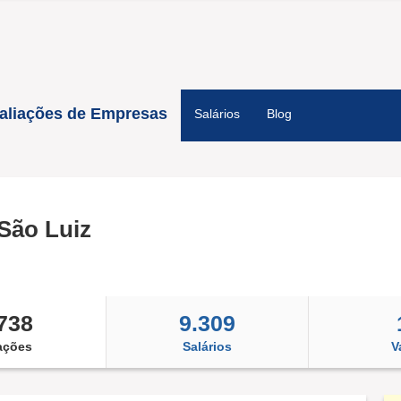
aliações de Empresas
Salários
Blog
São Luiz
738
9.309
ações
Salários
V