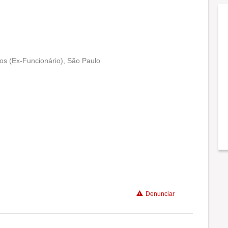
Conciliação com a vida familiar
Benefícios
Recomenda a diretoria
os (Ex-Funcionário), São Paulo
Conciliação com a vida familiar
Benefícios
Não recomenda a diretoria
Denunciar