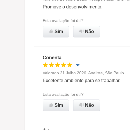
Oportunidade de promoção
Promove o desenvolvimento.
Ambiente de trabalho
Esta avaliação foi útil?
Sim
Não
Recomenda esta empresa
Conenta
Valorado 21 Julho 2026. Analista, São Paulo
Oportunidade de promoção
Excelente ambiente para se trabalhar.
Ambiente de trabalho
Esta avaliação foi útil?
Sim
Não
Recomenda esta empresa