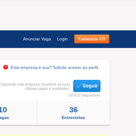
Anunciar Vaga
Login
Cadastrar CV
Esta empresa é sua? Solicite acesso ao perfil.
Seguindo esta empresa, receberá as suas
Seguir
últimas vagas e novidades.
16.615 Seguidores
10
36
agas
Entrevistas