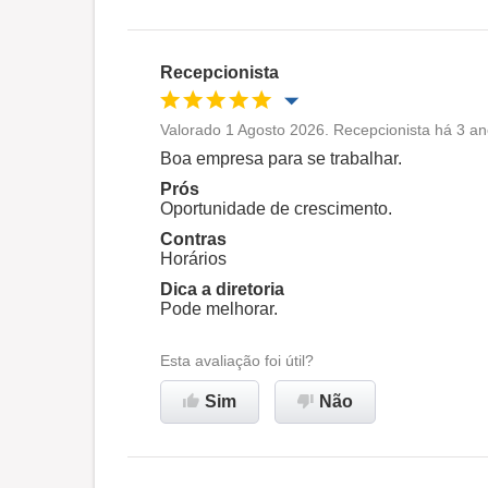
Oportunidade de promoção
Ambiente de trabalho
Recepcionista
Recomenda esta empresa
Valorado 1 Agosto 2026. Recepcionista há 3 an
Oportunidade de promoção
Boa empresa para se trabalhar.
Prós
Ambiente de trabalho
Oportunidade de crescimento.
Contras
Horários
Recomenda esta empresa
Dica a diretoria
Pode melhorar.
Esta avaliação foi útil?
Sim
Não