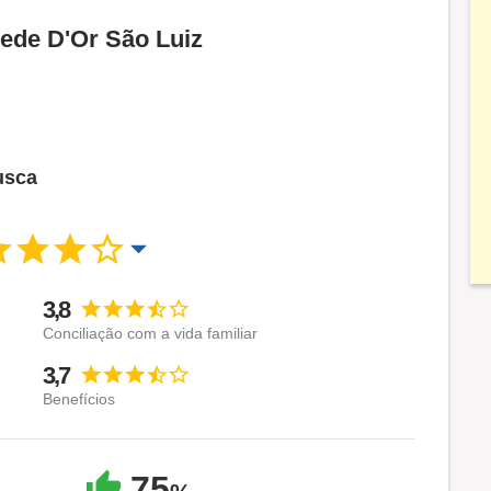
Rede D'Or São Luiz
usca
3,8
Conciliação com a vida familiar
3,7
Benefícios
75