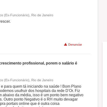
os (Ex-Funcionário), Rio de Janeiro
Conciliação com a vida familiar
escer.
Benefícios
Denunciar
Recomenda a diretoria
escimento profissional, porem o salário é
os (Ex-Funcionário), Rio de Janeiro
Conciliação com a vida familiar
 e para quem tá iniciando na saúde ! Bom Plano
demos usufruir dos hospitais da rede D'Or. Fiz
em abaixo da média, isso é um ponto bem negativo
Benefícios
s. Outro ponto Negativo é o RH muito devagar
pra portais online que é outra coisa