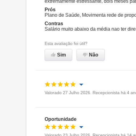
extremamente estressante, dois meses para
Recomenda esta empresa
Prós
Plano de Saúde, Movimenta rede de propor
Contras
Salário muito abaixo da média nao ter dire
Esta avaliação foi útil?
Sim
Não
Valorado 27 Julho 2026. Recepcionista há 4 an
Oportunidade de promoção
Ambiente de trabalho
Oportunidade
Recomenda esta empresa
Valorado 23 Julho 2026. Recepcionista há 14 a