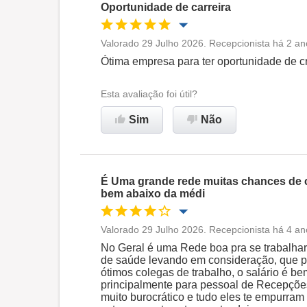
Oportunidade de carreira
Valorado 29 Julho 2026. Recepcionista há 2 an
Oportunidade de promoção
Ótima empresa para ter oportunidade de cr
Ambiente de trabalho
Esta avaliação foi útil?
Sim
Não
Recomenda esta empresa
É Uma grande rede muitas chances de cr
bem abaixo da médi
Valorado 29 Julho 2026. Recepcionista há 4 an
Oportunidade de promoção
No Geral é uma Rede boa pra se trabalhar
de saúde levando em consideração, que po
ótimos colegas de trabalho, o salário é b
Ambiente de trabalho
principalmente para pessoal de Recepçõe
muito burocrático e tudo eles te empurram 