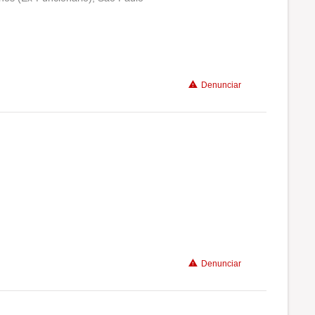
Conciliação com a vida familiar
Benefícios
Denunciar
Recomenda a diretoria
Conciliação com a vida familiar
Benefícios
Denunciar
Recomenda a diretoria