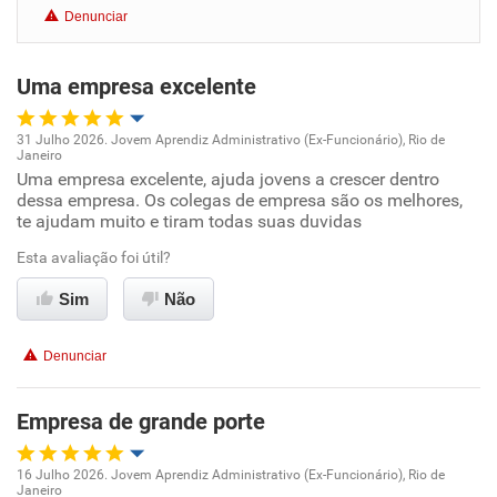
Denunciar
Benefícios
Uma empresa excelente
Recomenda esta empresa
Recomenda a diretoria
31 Julho 2026. Jovem Aprendiz Administrativo (Ex-Funcionário), Rio de
Janeiro
Oportunidade de promoção
Uma empresa excelente, ajuda jovens a crescer dentro
dessa empresa. Os colegas de empresa são os melhores,
te ajudam muito e tiram todas suas duvidas
Ambiente de trabalho
Esta avaliação foi útil?
Conciliação com a vida familiar
Sim
Não
Benefícios
Denunciar
Recomenda esta empresa
Empresa de grande porte
Recomenda a diretoria
16 Julho 2026. Jovem Aprendiz Administrativo (Ex-Funcionário), Rio de
Janeiro