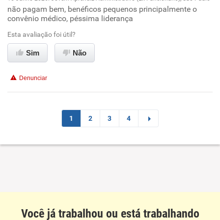
não pagam bem, benéficos pequenos principalmente o
Oportunidade de promoção
convênio médico, péssima liderança
Ambiente de trabalho
Esta avaliação foi útil?
Sim
Não
Conciliação com a vida familiar
Denunciar
Benefícios
Não recomenda esta empresa
1
2
3
4
Não recomenda a diretoria
Você já trabalhou ou está trabalhando