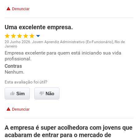
Benefícios
Denunciar
Não recomenda esta empresa
Uma excelente empresa.
Não recomenda a diretoria
20 Junho 2026. Jovem Aprendiz Administrativo (Ex-Funcionário), Rio de
Janeiro
Oportunidade de promoção
Empresa excelente para quem está iniciando sua vida
profissional.
Ambiente de trabalho
Contras
Nenhum.
Conciliação com a vida familiar
Esta avaliação foi útil?
Sim
Não
Benefícios
Denunciar
Recomenda esta empresa
Recomenda a diretoria
A empresa é super acolhedora com jovens que
acabaram de entrar para o mercado de