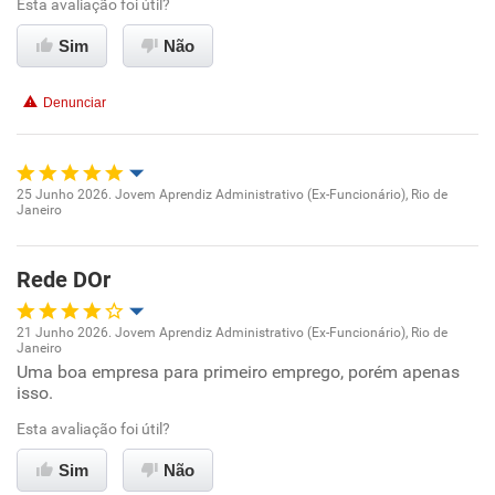
Esta avaliação foi útil?
Ambiente de trabalho
Sim
Não
Conciliação com a vida familiar
Denunciar
Benefícios
Recomenda esta empresa
25 Junho 2026. Jovem Aprendiz Administrativo (Ex-Funcionário), Rio de
Recomenda a diretoria
Janeiro
Oportunidade de promoção
Ambiente de trabalho
Rede DOr
Conciliação com a vida familiar
21 Junho 2026. Jovem Aprendiz Administrativo (Ex-Funcionário), Rio de
Janeiro
Oportunidade de promoção
Uma boa empresa para primeiro emprego, porém apenas
Benefícios
isso.
Ambiente de trabalho
Esta avaliação foi útil?
Recomenda esta empresa
Conciliação com a vida familiar
Sim
Não