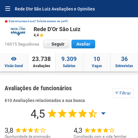
Rede D'or São Luiz Avaliações e Opiniões
Esta empresa é sua? Solicite acesso ao perfil.
Rede D'Or São Luiz
4,4
16615 Seguidores
Seguir
Avaliar
23.738
9.309
10
36
Visão Geral
Avaliações
Salários
Vagas
Entrevistas
Avaliações de funcionários
Filtrar
610 Avaliações relacionadas a sua busca
4,5
3,8
4,3
Oportunidade de promoção
Conciliação com a vida familiar