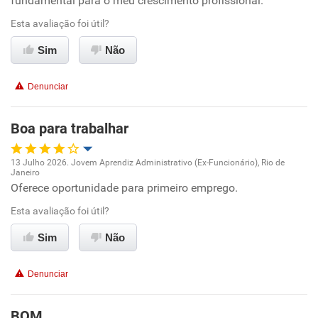
fundamental para o meu crescimento profissional.
Conciliação com a vida familiar
Esta avaliação foi útil?
Sim
Não
Benefícios
Denunciar
Não recomenda esta empresa
Recomenda a diretoria
Boa para trabalhar
13 Julho 2026. Jovem Aprendiz Administrativo (Ex-Funcionário), Rio de
Janeiro
Oportunidade de promoção
Oferece oportunidade para primeiro emprego.
Esta avaliação foi útil?
Ambiente de trabalho
Sim
Não
Conciliação com a vida familiar
Denunciar
Benefícios
BOM