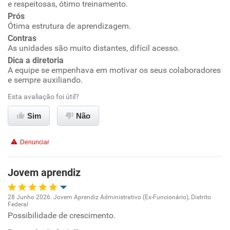
e respeitosas, ótimo treinamento.
Prós
Ambiente de trabalho
Ótima estrutura de aprendizagem.
Contras
Conciliação com a vida familiar
As unidades são muito distantes, difícil acesso.
Dica a diretoria
A equipe se empenhava em motivar os seus colaboradores
Benefícios
e sempre auxiliando.
Esta avaliação foi útil?
Recomenda esta empresa
Recomenda a diretoria
Sim
Não
Denunciar
Jovem aprendiz
28 Junho 2026. Jovem Aprendiz Administrativo (Ex-Funcionário), Distrito
Federal
Oportunidade de promoção
Possibilidade de crescimento.