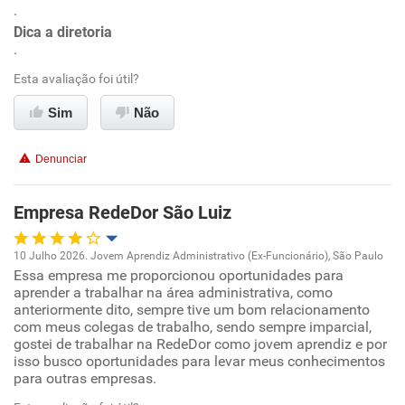
Conciliação com a vida familiar
.
Dica a diretoria
.
Benefícios
Esta avaliação foi útil?
Recomenda esta empresa
Sim
Não
Recomenda a diretoria
Denunciar
Empresa RedeDor São Luiz
10 Julho 2026. Jovem Aprendiz Administrativo (Ex-Funcionário), São Paulo
Essa empresa me proporcionou oportunidades para
Oportunidade de promoção
aprender a trabalhar na área administrativa, como
anteriormente dito, sempre tive um bom relacionamento
Ambiente de trabalho
com meus colegas de trabalho, sendo sempre imparcial,
gostei de trabalhar na RedeDor como jovem aprendiz e por
isso busco oportunidades para levar meus conhecimentos
Conciliação com a vida familiar
para outras empresas.