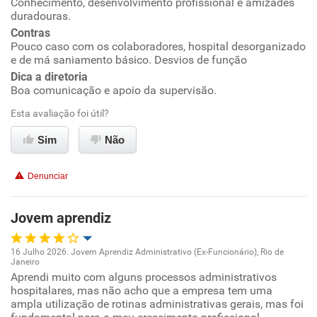
Conhecimento, desenvolvimento profissional e amizades
duradouras.
Conciliação com a vida familiar
Contras
Pouco caso com os colaboradores, hospital desorganizado
Benefícios
e de má saniamento básico. Desvios de função
Dica a diretoria
Não recomenda esta empresa
Boa comunicação e apoio da supervisão.
Recomenda a diretoria
Esta avaliação foi útil?
Sim
Não
Denunciar
Jovem aprendiz
16 Julho 2026. Jovem Aprendiz Administrativo (Ex-Funcionário), Rio de
Janeiro
Oportunidade de promoção
Aprendi muito com alguns processos administrativos
hospitalares, mas não acho que a empresa tem uma
ampla utilização de rotinas administrativas gerais, mas foi
Ambiente de trabalho