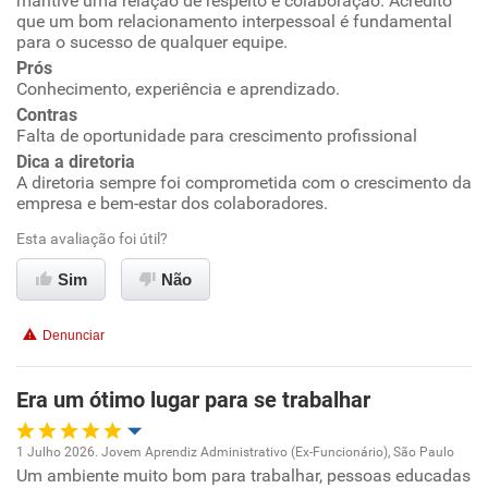
mantive uma relação de respeito e colaboração. Acredito
Ambiente de trabalho
que um bom relacionamento interpessoal é fundamental
para o sucesso de qualquer equipe.
Prós
Conciliação com a vida familiar
Conhecimento, experiência e aprendizado.
Contras
Benefícios
Falta de oportunidade para crescimento profissional
Dica a diretoria
Recomenda esta empresa
A diretoria sempre foi comprometida com o crescimento da
empresa e bem-estar dos colaboradores.
Recomenda a diretoria
Esta avaliação foi útil?
Sim
Não
Denunciar
Era um ótimo lugar para se trabalhar
1 Julho 2026. Jovem Aprendiz Administrativo (Ex-Funcionário), São Paulo
Um ambiente muito bom para trabalhar, pessoas educadas
Oportunidade de promoção