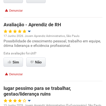
Conciliação com a vida familiar
Denunciar
Benefícios
Avaliação - Aprendiz de RH
Não recomenda esta empresa
Recomenda a diretoria
17 Junho 2026. Jovem Aprendiz Administrativo, São Paulo
Possibilidade de crescimento pessoal, trabalho em equipe,
Oportunidade de promoção
ótima liderança e eficiência profissional.
Ambiente de trabalho
Esta avaliação foi útil?
Sim
Não
Conciliação com a vida familiar
Denunciar
Benefícios
lugar pessimo para se trabalhar,
Recomenda esta empresa
gestao/liderança ruins
Recomenda a diretoria
15 Junho 2026. Jovem Aprendiz Administrativo (Ex-Funcionário), São Paulo