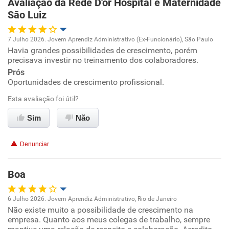
Avaliação da Rede D'or Hospital e Maternidade
Recomenda a diretoria
São Luiz
7 Julho 2026. Jovem Aprendiz Administrativo (Ex-Funcionário), São Paulo
Havia grandes possibilidades de crescimento, porém
Oportunidade de promoção
precisava investir no treinamento dos colaboradores.
Prós
Ambiente de trabalho
Oportunidades de crescimento profissional.
Esta avaliação foi útil?
Conciliação com a vida familiar
Sim
Não
Benefícios
Denunciar
Recomenda esta empresa
Boa
6 Julho 2026. Jovem Aprendiz Administrativo, Rio de Janeiro
Não existe muito a possibilidade de crescimento na
Oportunidade de promoção
empresa. Quanto aos meus colegas de trabalho, sempre