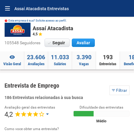
Assaí Atacadista Entrevistas
Esta empresa é sua? Solicite acesso ao perfil.
Assaí Atacadista
4,5
105548 Seguidores
Seguir
Avaliar
23.606
11.033
3.390
193
1
Visão Geral
Avaliações
Salários
Vagas
Entrevistas
Benefi
Entrevista de Emprego
Filtrar
186 Entrevistas relacionadas à sua busca
Avaliação geral das entrevistas
Dificuldade das entrevistas
4,2
Médio
Como voce obter uma entrevista?