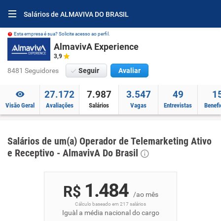
Salários de ALMAVIVA DO BRASIL
Esta empresa é sua? Solicite acesso ao perfil.
AlmavivA Experience
3,9
8481 Seguidores
Seguir
Avaliar
27.172
7.987
3.547
49
1
Visão Geral
Avaliações
Salários
Vagas
Entrevistas
Benefi
Salários de um(a) Operador de Telemarketing Ativo
e Receptivo - AlmavivA Do Brasil
1.484
R$
/ao mês
Cálculo baseado em 217 salários
Iguàl a média nacional do cargo