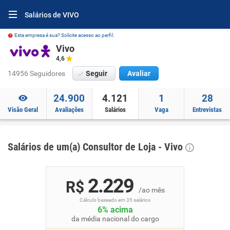
Salários de VIVO
Esta empresa é sua? Solicite acesso ao perfil.
Vivo
4,6
14956 Seguidores
Seguir
Avaliar
24.900
4.121
1
28
Visão Geral
Avaliações
Salários
Vaga
Entrevistas
Salários de um(a) Consultor de Loja - Vivo
2.229
R$
/ao mês
Cálculo baseado em 35 salários
6% acima
da média nacional do cargo