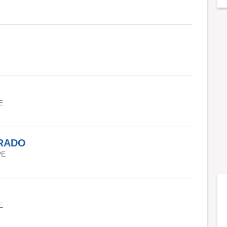
E
URADO
PE
E