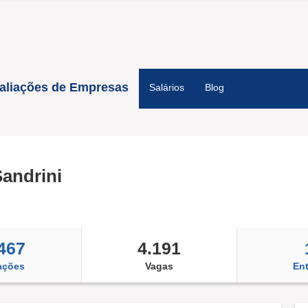
aliações de Empresas
Salários
Blog
Sandrini
467
4.191
ações
Vagas
Ent