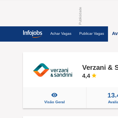
Av
Achar Vagas
Publicar Vagas
Verzani & 
4,4
13.
Visão Geral
Avali