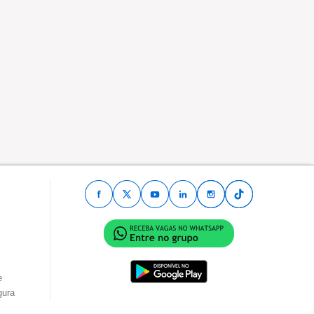
e
gura