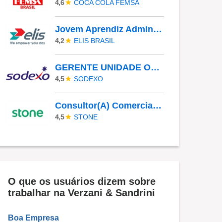
COCA COLA FEMSA
4,6
Jovem Aprendiz Administrativo
ELIS BRASIL
4,2
GERENTE UNIDADE OPERACIONAL I - UAN
SODEXO
4,5
Consultor(A) Comercial Externo
STONE
4,5
O que os usuários dizem sobre
trabalhar na Verzani & Sandrini
Boa Empresa