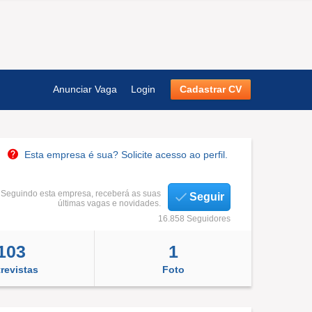
Anunciar Vaga
Login
Cadastrar CV
Esta empresa é sua? Solicite acesso ao perfil.
Seguindo esta empresa, receberá as suas
Seguir
últimas vagas e novidades.
16.858 Seguidores
103
1
revistas
Foto