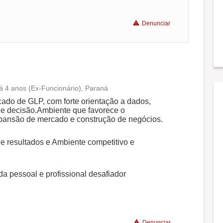
Denunciar
Recomenda a diretoria
á 4 anos (Ex-Funcionário), Paraná
Conciliação com a vida familiar
ado de GLP, com forte orientação a dados,
de decisão.Ambiente que favorece o
pansão de mercado e construção de negócios.
Benefícios
e resultados e Ambiente competitivo e
Recomenda a diretoria
ida pessoal e profissional desafiador
Denunciar