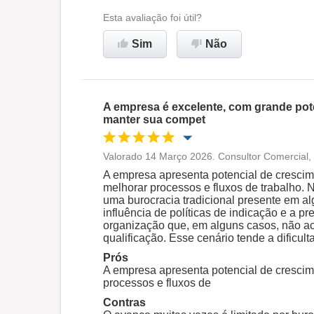
Ambiente de trabalho
Esta avaliação foi útil?
Sim
Não
Recomenda esta empresa
A empresa é excelente, com grande pote
manter sua compet
Valorado 14 Março 2026. Consultor Comercial,
Oportunidade de promoção
A empresa apresenta potencial de crescim
melhorar processos e fluxos de trabalho.
uma burocracia tradicional presente em alg
Ambiente de trabalho
influência de políticas de indicação e a p
organização que, em alguns casos, não 
qualificação. Esse cenário tende a dificu
Recomenda esta empresa
Prós
A empresa apresenta potencial de crescim
processos e fluxos de
Contras