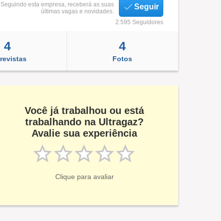
Seguindo esta empresa, receberá as suas
Seguir
últimas vagas e novidades.
2.595 Seguidores
4
4
revistas
Fotos
Você já trabalhou ou está
trabalhando na Ultragaz?
Avalie sua experiência
Clique para avaliar