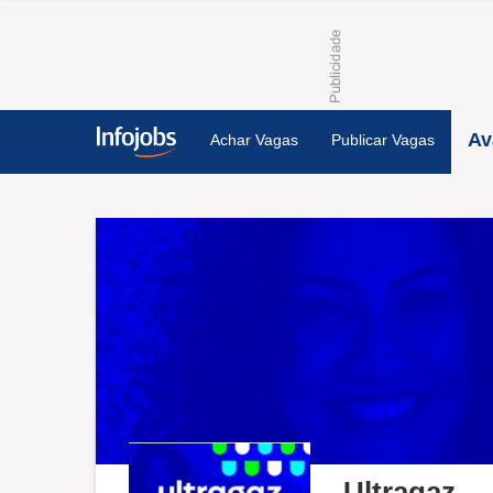
Av
Achar Vagas
Publicar Vagas
Ultragaz