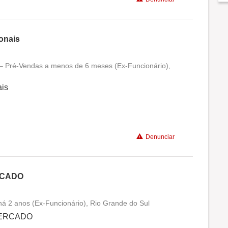
onais
I – Pré-Vendas a menos de 6 meses (Ex-Funcionário),
Conciliação com a vida familiar
ais
Benefícios
Denunciar
RCADO
á 2 anos (Ex-Funcionário), Rio Grande do Sul
Conciliação com a vida familiar
MERCADO