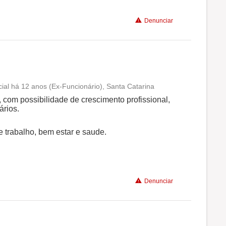
Denunciar
al há 12 anos (Ex-Funcionário), Santa Catarina
Conciliação com a vida familiar
com possibilidade de crescimento profissional,
ários.
Benefícios
 trabalho, bem estar e saude.
Recomenda a diretoria
Denunciar