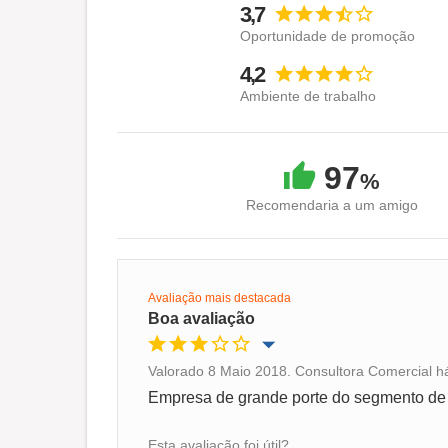
3,7
Oportunidade de promoção
4,2
Ambiente de trabalho
97
%
Recomendaria a um amigo
Avaliação mais destacada
Boa avaliação
Valorado 8 Maio 2018. Consultora Comercial h
Oportunidade de promoção
Empresa de grande porte do segmento de g
Ambiente de trabalho
Esta avaliação foi útil?