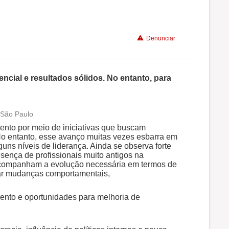
Benefícios
Denunciar
Recomenda a diretoria
ncial e resultados sólidos. No entanto, para
 São Paulo
Conciliação com a vida familiar
ento por meio de iniciativas que buscam
 No entanto, esse avanço muitas vezes esbarra em
uns níveis de liderança. Ainda se observa forte
Benefícios
resença de profissionais muito antigos na
acompanham a evolução necessária em termos de
ltar mudanças comportamentais,
Não recomenda a diretoria
ento e oportunidades para melhoria de