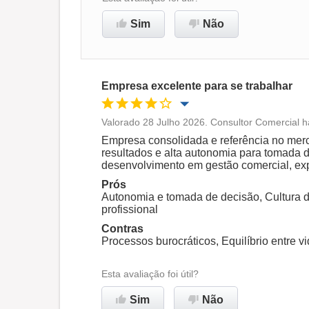
Sim
Não
Recomenda esta empresa
Empresa excelente para se trabalhar
Valorado 28 Julho 2026. Consultor Comercial h
Oportunidade de promoção
Empresa consolidada e referência no merc
resultados e alta autonomia para tomada 
desenvolvimento em gestão comercial, ex
Ambiente de trabalho
Prós
Autonomia e tomada de decisão, Cultura d
profissional
Recomenda esta empresa
Contras
Processos burocráticos, Equilíbrio entre v
Esta avaliação foi útil?
Sim
Não