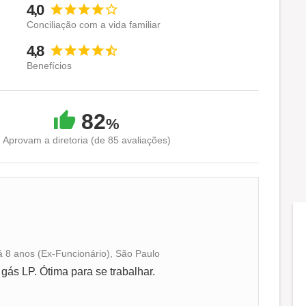
4,0
Conciliação com a vida familiar
4,8
Benefícios
82
%
Aprovam a diretoria (de 85 avaliações)
á 8 anos (Ex-Funcionário), São Paulo
Conciliação com a vida familiar
ás LP. Ótima para se trabalhar.
Benefícios