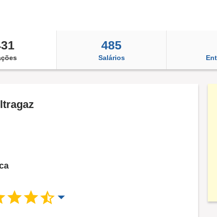
431
485
ações
Salários
Ent
ltragaz
sca