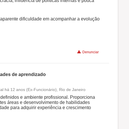
racia, influência de políticas internas e pouca
 aparente dificuldade em acompanhar a evolução
Denunciar
dades de aprendizado
al há 12 anos (Ex-Funcionário), Rio de Janeiro
Conciliação com a vida familiar
finidos e ambiente profissional. Proporciona
ntes áreas e desenvolvimento de habilidades
dade para adquirir experiência e crescimento
Benefícios
Recomenda a diretoria