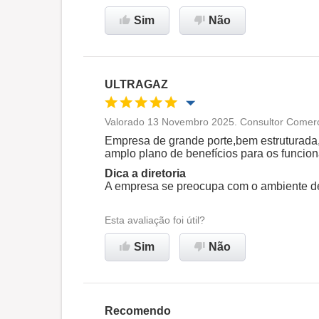
Sim
Não
ULTRAGAZ
Valorado 13 Novembro 2025. Consultor Comerci
Oportunidade de promoção
Empresa de grande porte,bem estruturada, 
amplo plano de benefícios para os funcion
Ambiente de trabalho
Dica a diretoria
A empresa se preocupa com o ambiente de
Recomenda esta empresa
Esta avaliação foi útil?
Sim
Não
Recomendo