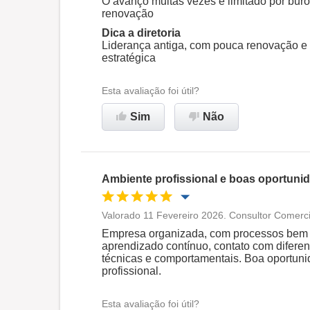
O avanço muitas vezes é limitado por buroc
renovação
Dica a diretoria
Liderança antiga, com pouca renovação e
estratégica
Esta avaliação foi útil?
Sim
Não
Ambiente profissional e boas oportuni
Valorado 11 Fevereiro 2026. Consultor Comerci
Oportunidade de promoção
Empresa organizada, com processos bem de
aprendizado contínuo, contato com difere
técnicas e comportamentais. Boa oportuni
Ambiente de trabalho
profissional.
Esta avaliação foi útil?
Recomenda esta empresa