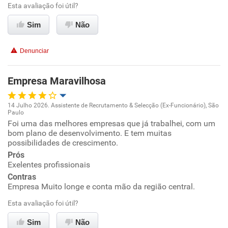
Benefícios
Esta avaliação foi útil?
Sim
Não
Recomenda esta empresa
Recomenda a diretoria
Denunciar
Empresa Maravilhosa
14 Julho 2026. Assistente de Recrutamento & Selecção (Ex-Funcionário), São
Paulo
Oportunidade de promoção
Foi uma das melhores empresas que já trabalhei, com um
bom plano de desenvolvimento. E tem muitas
possibilidades de crescimento.
Ambiente de trabalho
Prós
Exelentes profissionais
Conciliação com a vida familiar
Contras
Empresa Muito longe e conta mão da região central.
Benefícios
Esta avaliação foi útil?
Recomenda esta empresa
Sim
Não