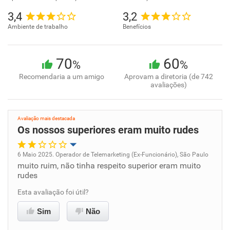
3,4
3,2
Ambiente de trabalho
Benefícios
70
60
%
%
Recomendaria a um amigo
Aprovam a diretoria (de 742
avaliações)
Avaliação mais destacada
Os nossos superiores eram muito rudes
6 Maio 2025. Operador de Telemarketing (Ex-Funcionário), São Paulo
muito ruim, não tinha respeito superior eram muito
Oportunidade de promoção
rudes
Ambiente de trabalho
Esta avaliação foi útil?
Sim
Não
Conciliação com a vida familiar