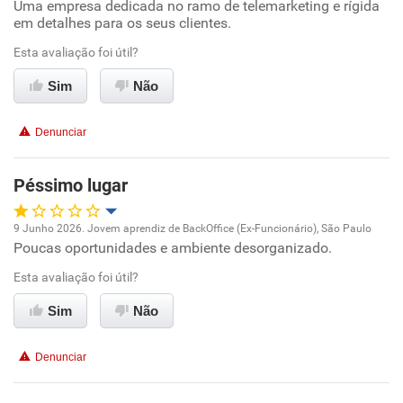
Uma empresa dedicada no ramo de telemarketing e rígida
Oportunidade de promoção
em detalhes para os seus clientes.
Ambiente de trabalho
Esta avaliação foi útil?
Sim
Não
Conciliação com a vida familiar
Denunciar
Benefícios
Péssimo lugar
Recomenda esta empresa
Recomenda a diretoria
9 Junho 2026. Jovem aprendiz de BackOffice (Ex-Funcionário), São Paulo
Poucas oportunidades e ambiente desorganizado.
Oportunidade de promoção
Esta avaliação foi útil?
Ambiente de trabalho
Sim
Não
Conciliação com a vida familiar
Denunciar
Benefícios