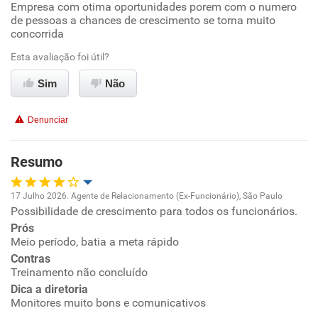
Empresa com otima oportunidades porem com o numero
de pessoas a chances de crescimento se torna muito
concorrida
Ambiente de trabalho
Esta avaliação foi útil?
Conciliação com a vida familiar
Sim
Não
Benefícios
Denunciar
Não recomenda esta empresa
Resumo
17 Julho 2026. Agente de Relacionamento (Ex-Funcionário), São Paulo
Possibilidade de crescimento para todos os funcionários.
Oportunidade de promoção
Prós
Meio período, batia a meta rápido
Ambiente de trabalho
Contras
Treinamento não concluído
Conciliação com a vida familiar
Dica a diretoria
Monitores muito bons e comunicativos