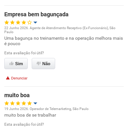
Não recomenda a diretoria
Empresa bem bagunçada
22 Junho 2026. Agente de Atendimento Receptivo (Ex-Funcionário), São
Paulo
Oportunidade de promoção
Uma bagunça no treinamento e na operação melhora mais
é pouco
Ambiente de trabalho
Esta avaliação foi útil?
Conciliação com a vida familiar
Sim
Não
Benefícios
Denunciar
Não recomenda esta empresa
muito boa
Não recomenda a diretoria
19 Junho 2026. Operador de Telemarketing, São Paulo
muito boa de se trabalhar
Oportunidade de promoção
Esta avaliação foi útil?