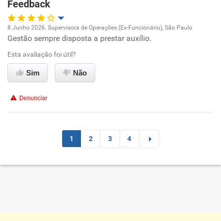
Feedback
Não recomenda esta empresa
8 Junho 2026. Supervisora de Operações (Ex-Funcionário), São Paulo
Não recomenda a diretoria
Gestão sempre disposta a prestar auxílio.
Oportunidade de promoção
Esta avaliação foi útil?
Ambiente de trabalho
Sim
Não
Conciliação com a vida familiar
Denunciar
Benefícios
Recomenda esta empresa
1
2
3
4
Recomenda a diretoria