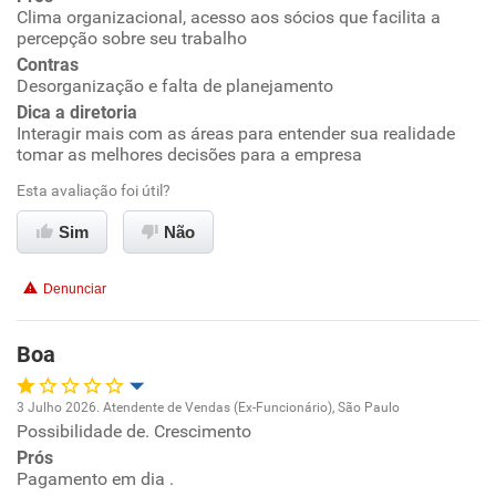
Clima organizacional, acesso aos sócios que facilita a
percepção sobre seu trabalho
Conciliação com a vida familiar
Contras
Desorganização e falta de planejamento
Benefícios
Dica a diretoria
Interagir mais com as áreas para entender sua realidade
tomar as melhores decisões para a empresa
Recomenda esta empresa
Esta avaliação foi útil?
Recomenda a diretoria
Sim
Não
Denunciar
Boa
3 Julho 2026. Atendente de Vendas (Ex-Funcionário), São Paulo
Possibilidade de. Crescimento
Oportunidade de promoção
Prós
Pagamento em dia .
Ambiente de trabalho