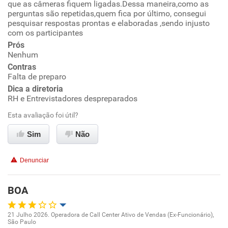
que as câmeras fiquem ligadas.Dessa maneira,como as
Ambiente de trabalho
perguntas são repetidas,quem fica por último, consegui
pesquisar respostas prontas e elaboradas ,sendo injusto
com os participantes
Conciliação com a vida familiar
Prós
Nenhum
Benefícios
Contras
Falta de preparo
Não recomenda esta empresa
Dica a diretoria
RH e Entrevistadores despreparados
Não recomenda a diretoria
Esta avaliação foi útil?
Sim
Não
Denunciar
BOA
21 Julho 2026. Operadora de Call Center Ativo de Vendas (Ex-Funcionário),
São Paulo
Oportunidade de promoção