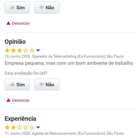
Ambiente de trabalho
Sim
Não
Conciliação com a vida familiar
Denunciar
Benefícios
Opinião
Recomenda esta empresa
16 Junho 2026. Operador de Telemarketing (Ex-Funcionário), São Paulo
Empresa pequena, mas com um bom ambiente de trabalho
Oportunidade de promoção
Esta avaliação foi útil?
Ambiente de trabalho
Sim
Não
Conciliação com a vida familiar
Denunciar
Benefícios
Experiência
Não recomenda esta empresa
11 Junho 2026. Agente de Relacionamento (Ex-Funcionário), São Paulo
Não recomenda a diretoria