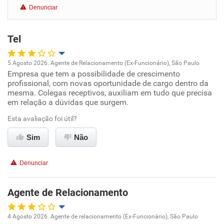
Denunciar
Benefícios
Tel
Não recomenda esta empresa
Não recomenda a diretoria
5 Agosto 2026. Agente de Relacionamento (Ex-Funcionário), São Paulo
Empresa que tem a possibilidade de crescimento
Oportunidade de promoção
profissional, com novas oportunidade de cargo dentro da
mesma. Colegas receptivos, auxiliam em tudo que precisa
Ambiente de trabalho
em relação a dúvidas que surgem.
Esta avaliação foi útil?
Conciliação com a vida familiar
Sim
Não
Benefícios
Denunciar
Recomenda esta empresa
Não recomenda a diretoria
Agente de Relacionamento
4 Agosto 2026. Agente de relacionamento (Ex-Funcionário), São Paulo