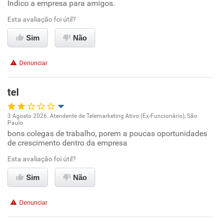
Indico a empresa para amigos.
Oportunidade de promoção
Esta avaliação foi útil?
Ambiente de trabalho
Sim
Não
Conciliação com a vida familiar
Denunciar
Benefícios
tel
Recomenda esta empresa
3 Agosto 2026. Atendente de Telemarketing Ativo (Ex-Funcionário), São
Paulo
Oportunidade de promoção
bons colegas de trabalho, porem a poucas oportunidades
de crescimento dentro da empresa
Ambiente de trabalho
Esta avaliação foi útil?
Conciliação com a vida familiar
Sim
Não
Benefícios
Denunciar