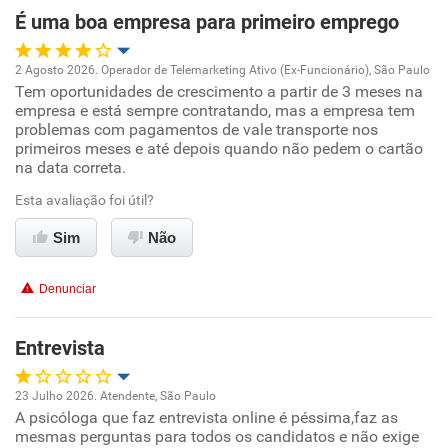
Não recomenda esta empresa
É uma boa empresa para primeiro emprego
Não recomenda a diretoria
2 Agosto 2026. Operador de Telemarketing Ativo (Ex-Funcionário), São Paulo
Tem oportunidades de crescimento a partir de 3 meses na
Oportunidade de promoção
empresa e está sempre contratando, mas a empresa tem
problemas com pagamentos de vale transporte nos
Ambiente de trabalho
primeiros meses e até depois quando não pedem o cartão
na data correta.
Conciliação com a vida familiar
Esta avaliação foi útil?
Sim
Não
Benefícios
Denunciar
Recomenda esta empresa
Não recomenda a diretoria
Entrevista
23 Julho 2026. Atendente, São Paulo
A psicóloga que faz entrevista online é péssima,faz as
Oportunidade de promoção
mesmas perguntas para todos os candidatos e não exige