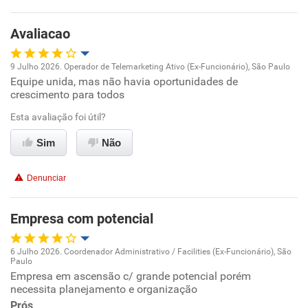
Avaliacao
9 Julho 2026. Operador de Telemarketing Ativo (Ex-Funcionário), São Paulo
Equipe unida, mas não havia oportunidades de
Oportunidade de promoção
crescimento para todos
Ambiente de trabalho
Esta avaliação foi útil?
Sim
Não
Conciliação com a vida familiar
Denunciar
Benefícios
Empresa com potencial
Recomenda esta empresa
Não recomenda a diretoria
6 Julho 2026. Coordenador Administrativo / Facilities (Ex-Funcionário), São
Paulo
Oportunidade de promoção
Empresa em ascensão c/ grande potencial porém
necessita planejamento e organização
Ambiente de trabalho
Prós