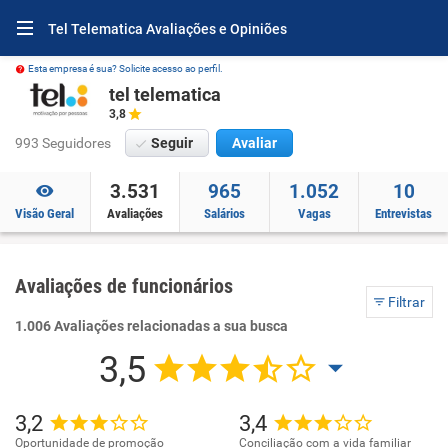
Tel Telematica Avaliações e Opiniões
Esta empresa é sua? Solicite acesso ao perfil.
tel telematica
3,8
993 Seguidores
Seguir
Avaliar
3.531
965
1.052
10
Visão Geral
Avaliações
Salários
Vagas
Entrevistas
Avaliações de funcionários
Filtrar
1.006 Avaliações relacionadas a sua busca
3,5
3,2
3,4
Oportunidade de promoção
Conciliação com a vida familiar