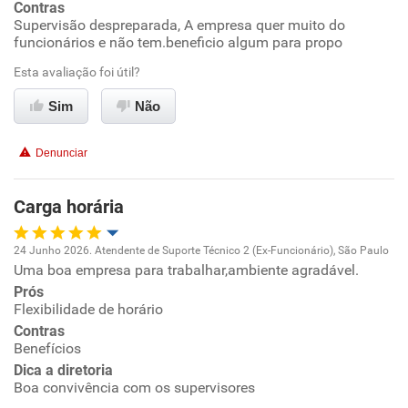
Contras
Supervisão despreparada, A empresa quer muito do
Conciliação com a vida familiar
funcionários e não tem.beneficio algum para propo
Esta avaliação foi útil?
Benefícios
Sim
Não
Recomenda esta empresa
Denunciar
Recomenda a diretoria
Carga horária
24 Junho 2026. Atendente de Suporte Técnico 2 (Ex-Funcionário), São Paulo
Uma boa empresa para trabalhar,ambiente agradável.
Oportunidade de promoção
Prós
Flexibilidade de horário
Ambiente de trabalho
Contras
Benefícios
Conciliação com a vida familiar
Dica a diretoria
Boa convivência com os supervisores
Benefícios