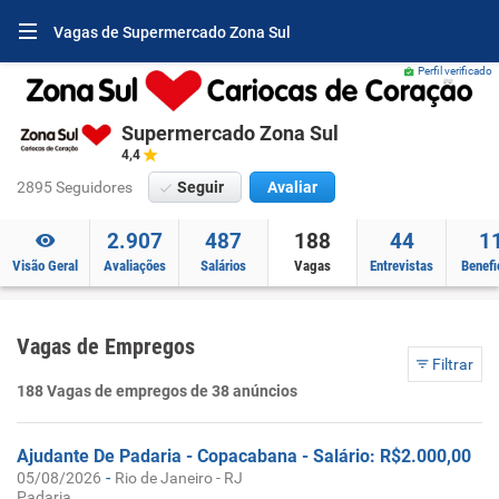
Vagas de Supermercado Zona Sul
Perfil verificado
Supermercado Zona Sul
4,4
2895 Seguidores
Seguir
Avaliar
2.907
487
188
44
1
Visão Geral
Avaliações
Salários
Vagas
Entrevistas
Benefi
Vagas de Empregos
Filtrar
188 Vagas de empregos de 38 anúncios
Ajudante De Padaria - Copacabana - Salário: R$2.000,00
-
05/08/2026
Rio de Janeiro - RJ
Padaria