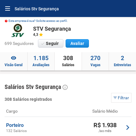
Salários Stv Segurança
Esta empresa é sua? Solicite acesso ao perfil.
STV Segurança
4,3
699 Seguidores
Seguir
Avaliar
1.185
308
270
2
Visão Geral
Avaliações
Salários
Vagas
Entrevistas
Salários Stv Segurança
Filtrar
308 Salários registrados
Cargo
Salário Médio
R$ 1.938
Porteiro
132 Salários
/ao mês