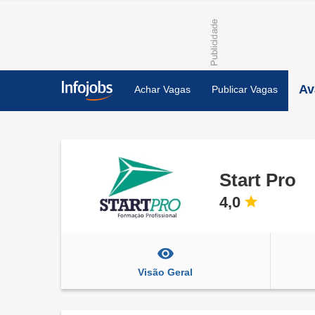
Av
Achar Vagas
Publicar Vagas
Start Pro
4,0
Visão Geral