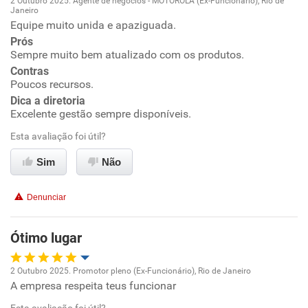
2 Outubro 2025. Agente de negócios - MOTOROLA (Ex-Funcionário), Rio de
Janeiro
Oportunidade de promoção
Equipe muito unida e apaziguada.
Prós
Ambiente de trabalho
Sempre muito bem atualizado com os produtos.
Contras
Poucos recursos.
Conciliação com a vida familiar
Dica a diretoria
Excelente gestão sempre disponíveis.
Benefícios
Esta avaliação foi útil?
Recomenda esta empresa
Sim
Não
Recomenda a diretoria
Denunciar
Ótimo lugar
2 Outubro 2025. Promotor pleno (Ex-Funcionário), Rio de Janeiro
A empresa respeita teus funcionar
Oportunidade de promoção