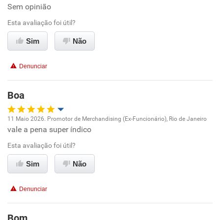
Sem opinião
Conciliação com a vida familiar
Esta avaliação foi útil?
Benefícios
Sim
Não
Recomenda esta empresa
Denunciar
Recomenda a diretoria
Boa
11 Maio 2026. Promotor de Merchandising (Ex-Funcionário), Rio de Janeiro
vale a pena super índico
Oportunidade de promoção
Esta avaliação foi útil?
Ambiente de trabalho
Sim
Não
Conciliação com a vida familiar
Denunciar
Benefícios
Bom