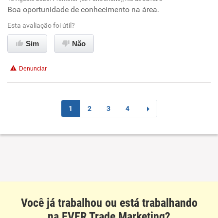
Recomenda a diretoria
Boa oportunidade de conhecimento na área.
Oportunidade de promoção
Esta avaliação foi útil?
Ambiente de trabalho
Sim
Não
Conciliação com a vida familiar
Denunciar
Benefícios
Recomenda esta empresa
1
2
3
4
Você já trabalhou ou está trabalhando
na EVER Trade Marketing?