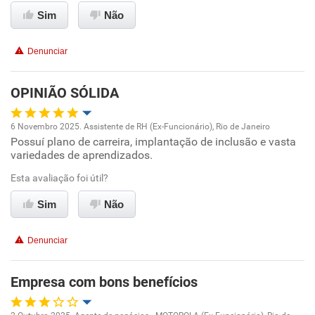
Conciliação com a vida familiar
Sim
Não
Benefícios
Denunciar
Recomenda esta empresa
OPINIÃO SÓLIDA
Recomenda a diretoria
6 Novembro 2025. Assistente de RH (Ex-Funcionário), Rio de Janeiro
Possuí plano de carreira, implantação de inclusão e vasta
Oportunidade de promoção
variedades de aprendizados.
Ambiente de trabalho
Esta avaliação foi útil?
Sim
Não
Conciliação com a vida familiar
Denunciar
Benefícios
Empresa com bons benefícios
Recomenda esta empresa
Recomenda a diretoria