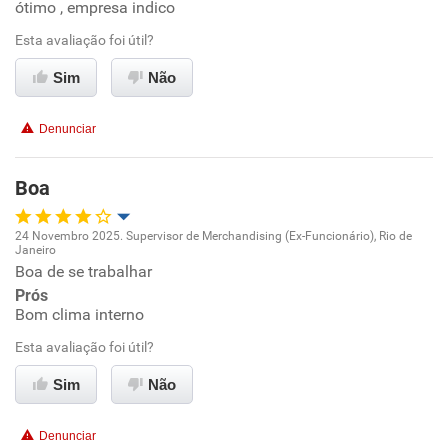
ótimo , empresa indico
Oportunidade de promoção
Esta avaliação foi útil?
Ambiente de trabalho
Sim
Não
Conciliação com a vida familiar
Denunciar
Benefícios
Boa
Recomenda esta empresa
24 Novembro 2025. Supervisor de Merchandising (Ex-Funcionário), Rio de
Recomenda a diretoria
Janeiro
Oportunidade de promoção
Boa de se trabalhar
Prós
Ambiente de trabalho
Bom clima interno
Esta avaliação foi útil?
Conciliação com a vida familiar
Sim
Não
Benefícios
Denunciar