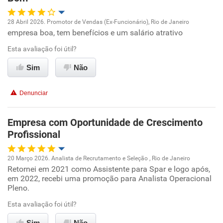
Recomenda esta empresa
28 Abril 2026. Promotor de Vendas (Ex-Funcionário), Rio de Janeiro
Recomenda a diretoria
empresa boa, tem benefícios e um salário atrativo
Oportunidade de promoção
Esta avaliação foi útil?
Ambiente de trabalho
Sim
Não
Conciliação com a vida familiar
Denunciar
Benefícios
Empresa com Oportunidade de Crescimento
Profissional
Recomenda esta empresa
Recomenda a diretoria
20 Março 2026. Analista de Recrutamento e Seleção , Rio de Janeiro
Retornei em 2021 como Assistente para Spar e logo após,
Oportunidade de promoção
em 2022, recebi uma promoção para Analista Operacional
Pleno.
Ambiente de trabalho
Esta avaliação foi útil?
Conciliação com a vida familiar
Sim
Não