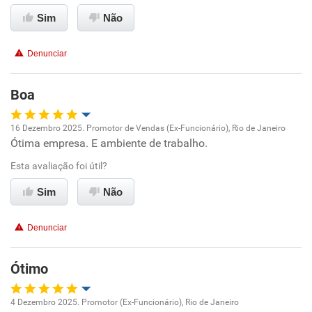
Benefícios
Sim
Não
Recomenda esta empresa
Denunciar
Recomenda a diretoria
Boa
16 Dezembro 2025. Promotor de Vendas (Ex-Funcionário), Rio de Janeiro
Ótima empresa. E ambiente de trabalho.
Oportunidade de promoção
Esta avaliação foi útil?
Ambiente de trabalho
Sim
Não
Conciliação com a vida familiar
Denunciar
Benefícios
Ótimo
Recomenda esta empresa
4 Dezembro 2025. Promotor (Ex-Funcionário), Rio de Janeiro
Recomenda a diretoria