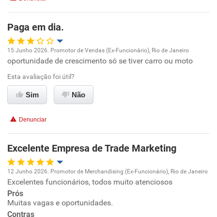
Paga em dia.
15 Junho 2026. Promotor de Vendas (Ex-Funcionário), Rio de Janeiro
oportunidade de crescimento só se tiver carro ou moto
Oportunidade de promoção
Esta avaliação foi útil?
Ambiente de trabalho
Sim
Não
Conciliação com a vida familiar
Denunciar
Benefícios
Excelente Empresa de Trade Marketing
Recomenda esta empresa
12 Junho 2026. Promotor de Merchandising (Ex-Funcionário), Rio de Janeiro
Não recomenda a diretoria
Excelentes funcionários, todos muito atenciosos
Oportunidade de promoção
Prós
Muitas vagas e oportunidades.
Ambiente de trabalho
Contras