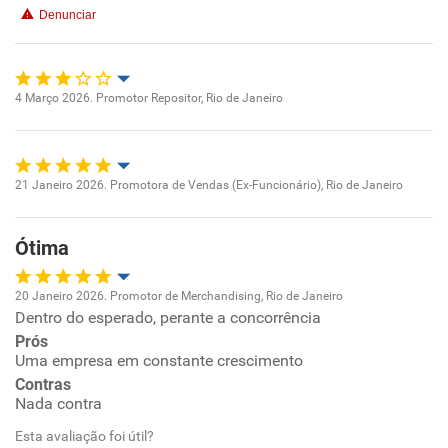
Denunciar
4 Março 2026. Promotor Repositor, Rio de Janeiro
Oportunidade de promoção
Ambiente de trabalho
21 Janeiro 2026. Promotora de Vendas (Ex-Funcionário), Rio de Janeiro
Oportunidade de promoção
Conciliação com a vida familiar
Ótima
Ambiente de trabalho
Benefícios
20 Janeiro 2026. Promotor de Merchandising, Rio de Janeiro
Conciliação com a vida familiar
Dentro do esperado, perante a concorrência
Oportunidade de promoção
Não recomenda esta empresa
Prós
Não recomenda a diretoria
Benefícios
Uma empresa em constante crescimento
Ambiente de trabalho
Contras
Nada contra
Recomenda esta empresa
Conciliação com a vida familiar
Esta avaliação foi útil?
Recomenda a diretoria