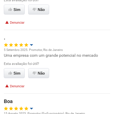
Esta avaliação foi útil?
Ambiente de trabalho
Sim
Não
Conciliação com a vida familiar
Denunciar
Benefícios
.
Recomenda esta empresa
5 Setembro 2025. Promotor, Rio de Janeiro
Recomenda a diretoria
Uma empresa com um grande potencial no mercado
Oportunidade de promoção
Esta avaliação foi útil?
Ambiente de trabalho
Sim
Não
Conciliação com a vida familiar
Denunciar
Benefícios
Boa
Recomenda esta empresa
15 Agosto 2025. Promotor (Ex-Funcionário), Rio de Janeiro