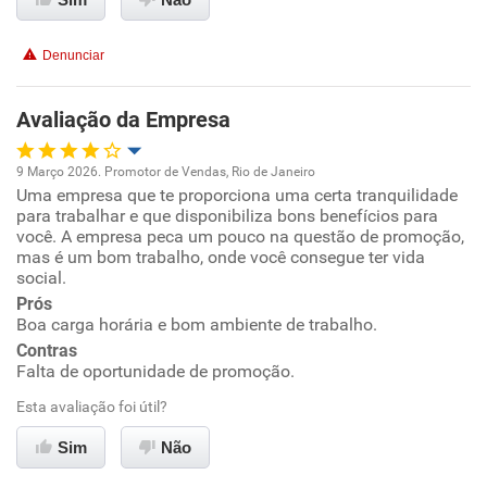
Benefícios
Denunciar
Recomenda esta empresa
Avaliação da Empresa
Recomenda a diretoria
9 Março 2026. Promotor de Vendas, Rio de Janeiro
Uma empresa que te proporciona uma certa tranquilidade
Oportunidade de promoção
para trabalhar e que disponibiliza bons benefícios para
você. A empresa peca um pouco na questão de promoção,
Ambiente de trabalho
mas é um bom trabalho, onde você consegue ter vida
social.
Prós
Conciliação com a vida familiar
Boa carga horária e bom ambiente de trabalho.
Contras
Benefícios
Falta de oportunidade de promoção.
Esta avaliação foi útil?
Recomenda esta empresa
Sim
Não
Não recomenda a diretoria