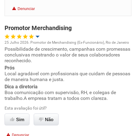
Benefícios
Denunciar
Recomenda esta empresa
Promotor Merchandising
25 Julho 2026. Promotor de Merchandising (Ex-Funcionário), Rio de Janeiro
Possibilidade de crescimento, campanhas com promessas
Oportunidade de promoção
conclusivas mostrando o valor de seus colaboradores
reconhecido.
Ambiente de trabalho
Prós
Local agradável com profissionais que cuidam de pessoas
de maneira humana e justa.
Conciliação com a vida familiar
Dica a diretoria
Boa comunicação com supervisão, RH, e colegas de
Benefícios
trabalho.A empresa tratam a todos com clareza.
Esta avaliação foi útil?
Recomenda esta empresa
Sim
Não
Recomenda a diretoria
Denunciar