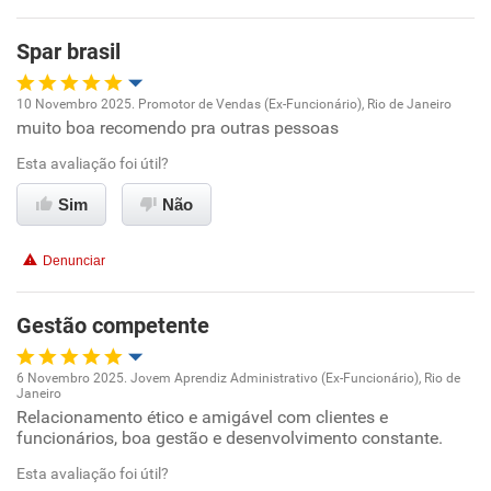
Recomenda esta empresa
Recomenda a diretoria
Spar brasil
10 Novembro 2025. Promotor de Vendas (Ex-Funcionário), Rio de Janeiro
muito boa recomendo pra outras pessoas
Oportunidade de promoção
Esta avaliação foi útil?
Ambiente de trabalho
Sim
Não
Conciliação com a vida familiar
Denunciar
Benefícios
Gestão competente
Recomenda esta empresa
6 Novembro 2025. Jovem Aprendiz Administrativo (Ex-Funcionário), Rio de
Recomenda a diretoria
Janeiro
Oportunidade de promoção
Relacionamento ético e amigável com clientes e
funcionários, boa gestão e desenvolvimento constante.
Ambiente de trabalho
Esta avaliação foi útil?