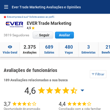
Ever Trade Marketing Avaliações e Opiniões
Esta empresa é sua? Solicite acesso ao perfil.
EVER Trade Marketing
4,5
3819 Seguidores
Seguir
Avaliar
2.375
689
480
3
2
Visão Geral
Avaliações
Salários
Vagas
Entrevistas
Benefi
Avaliações de funcionários
Filtrar
189 Avaliações relacionadas a sua busca
4,6
3,7
4,4
Oportunidade de promoção
Conciliação com a vida familiar