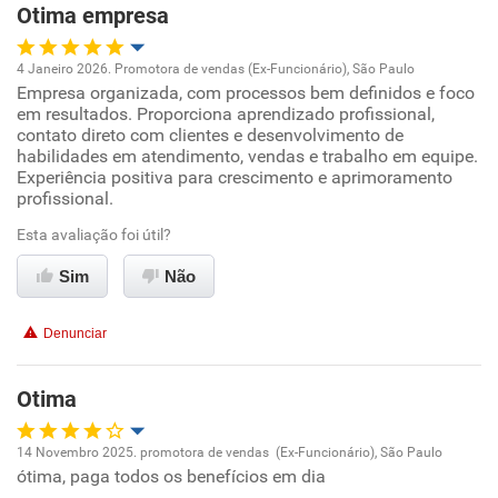
Otima empresa
Não recomenda esta empresa
4 Janeiro 2026. Promotora de vendas (Ex-Funcionário), São Paulo
Empresa organizada, com processos bem definidos e foco
Oportunidade de promoção
em resultados. Proporciona aprendizado profissional,
contato direto com clientes e desenvolvimento de
Ambiente de trabalho
habilidades em atendimento, vendas e trabalho em equipe.
Experiência positiva para crescimento e aprimoramento
profissional.
Conciliação com a vida familiar
Esta avaliação foi útil?
Benefícios
Sim
Não
Recomenda esta empresa
Denunciar
Recomenda a diretoria
Otima
14 Novembro 2025. promotora de vendas (Ex-Funcionário), São Paulo
ótima, paga todos os benefícios em dia
Oportunidade de promoção