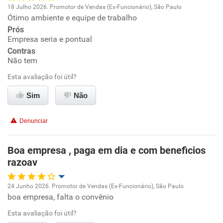
18 Julho 2026. Promotor de Vendas (Ex-Funcionário), São Paulo
Ótimo ambiente e equipe de trabalho
Oportunidade de promoção
Prós
Empresa seria e pontual
Ambiente de trabalho
Contras
Não tem
Conciliação com a vida familiar
Esta avaliação foi útil?
Benefícios
Sim
Não
Recomenda esta empresa
Denunciar
Recomenda a diretoria
Boa empresa , paga em dia e com beneficios
razoav
24 Junho 2026. Promotor de Vendas (Ex-Funcionário), São Paulo
boa empresa, falta o convênio
Oportunidade de promoção
Esta avaliação foi útil?
Ambiente de trabalho