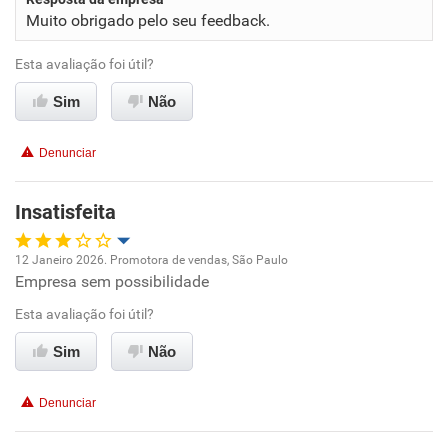
Ambiente de trabalho
Muito obrigado pelo seu feedback.
Conciliação com a vida familiar
Esta avaliação foi útil?
Sim
Não
Benefícios
Denunciar
Recomenda esta empresa
Recomenda a diretoria
Insatisfeita
12 Janeiro 2026. Promotora de vendas, São Paulo
Empresa sem possibilidade
Oportunidade de promoção
Esta avaliação foi útil?
Ambiente de trabalho
Sim
Não
Conciliação com a vida familiar
Denunciar
Benefícios