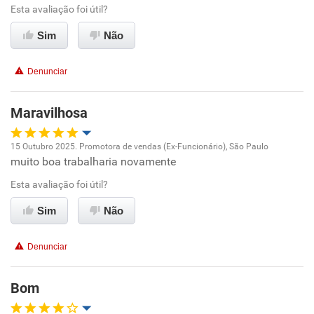
Esta avaliação foi útil?
Ambiente de trabalho
Sim
Não
Conciliação com a vida familiar
Denunciar
Benefícios
Maravilhosa
Recomenda esta empresa
15 Outubro 2025. Promotora de vendas (Ex-Funcionário), São Paulo
muito boa trabalharia novamente
Oportunidade de promoção
Esta avaliação foi útil?
Ambiente de trabalho
Sim
Não
Conciliação com a vida familiar
Denunciar
Benefícios
Bom
Recomenda esta empresa