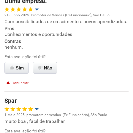
Ótima empresa.
Recomenda esta empresa
21 Junho 2025. Promotor de Vendas (Ex-Funcionário), São Paulo
Não recomenda a diretoria
Com possibilidades de crescimento e novos aprendizados.
Oportunidade de promoção
Prós
Conhecimentos e oportunidades
Ambiente de trabalho
Contras
nenhum.
Conciliação com a vida familiar
Esta avaliação foi útil?
Benefícios
Sim
Não
Recomenda esta empresa
Denunciar
Recomenda a diretoria
Spar
1 Maio 2025. promotora de vendas (Ex-Funcionário), São Paulo
muito boa , fácil de trabalhar
Oportunidade de promoção
Esta avaliação foi útil?