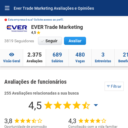
Ever Trade Marketing Avaliações e Opiniões
Esta empresa é sua? Solicite acesso ao perfil.
EVER Trade Marketing
4,5
3819 Seguidores
Seguir
Avaliar
2.375
689
480
3
2
Visão Geral
Avaliações
Salários
Vagas
Entrevistas
Benefi
Avaliações de funcionários
Filtrar
255 Avaliações relacionadas a sua busca
4,5
3,8
4,3
Oportunidade de promoção
Conciliação com a vida familiar