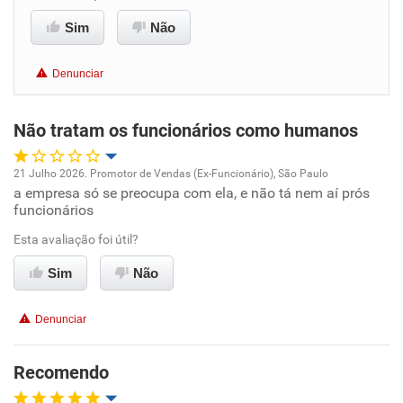
Benefícios
Sim
Não
Recomenda esta empresa
Denunciar
Recomenda a diretoria
Não tratam os funcionários como humanos
21 Julho 2026. Promotor de Vendas (Ex-Funcionário), São Paulo
a empresa só se preocupa com ela, e não tá nem aí prós
Oportunidade de promoção
funcionários
Ambiente de trabalho
Esta avaliação foi útil?
Sim
Não
Conciliação com a vida familiar
Denunciar
Benefícios
Recomendo
Não recomenda esta empresa
Não recomenda a diretoria