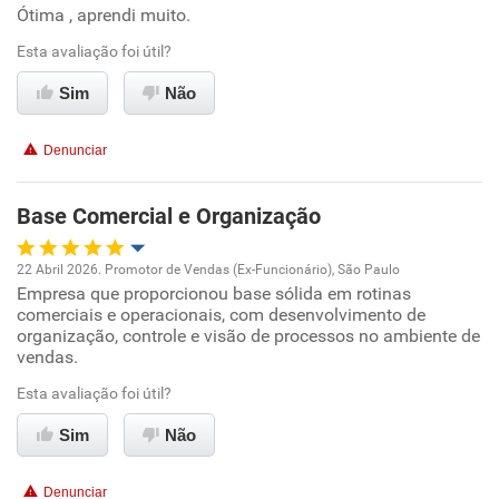
Ótima , aprendi muito.
Oportunidade de promoção
Esta avaliação foi útil?
Ambiente de trabalho
Sim
Não
Conciliação com a vida familiar
Denunciar
Benefícios
Base Comercial e Organização
Recomenda esta empresa
22 Abril 2026. Promotor de Vendas (Ex-Funcionário), São Paulo
Recomenda a diretoria
Empresa que proporcionou base sólida em rotinas
Oportunidade de promoção
comerciais e operacionais, com desenvolvimento de
organização, controle e visão de processos no ambiente de
Ambiente de trabalho
vendas.
Esta avaliação foi útil?
Conciliação com a vida familiar
Sim
Não
Benefícios
Denunciar