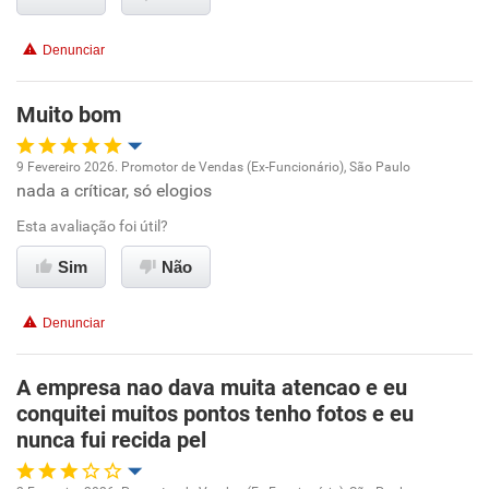
Conciliação com a vida familiar
Denunciar
Benefícios
Muito bom
Recomenda esta empresa
9 Fevereiro 2026. Promotor de Vendas (Ex-Funcionário), São Paulo
Recomenda a diretoria
nada a críticar, só elogios
Oportunidade de promoção
Esta avaliação foi útil?
Ambiente de trabalho
Sim
Não
Conciliação com a vida familiar
Denunciar
Benefícios
A empresa nao dava muita atencao e eu
conquitei muitos pontos tenho fotos e eu
Recomenda esta empresa
nunca fui recida pel
Recomenda a diretoria