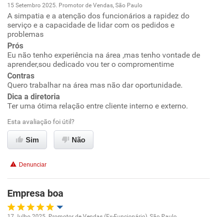
15 Setembro 2025. Promotor de Vendas, São Paulo
Recomenda a diretoria
A simpatia e a atenção dos funcionários a rapidez do
Oportunidade de promoção
serviço e a capacidade de lidar com os pedidos e
problemas
Ambiente de trabalho
Prós
Eu não tenho experiência na área ,mas tenho vontade de
aprender,sou dedicado vou ter o compromentime
Conciliação com a vida familiar
Contras
Quero trabalhar na área mas não dar oportunidade.
Benefícios
Dica a diretoria
Ter uma ótima relação entre cliente interno e externo.
Recomenda esta empresa
Esta avaliação foi útil?
Recomenda a diretoria
Sim
Não
Denunciar
Empresa boa
17 Julho 2025. Promotor de Vendas (Ex-Funcionário), São Paulo