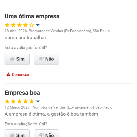
Recomenda esta empresa
Uma ótima empresa
18 Abril 2026. Promotor de Vendas (Ex-Funcionário), São Paulo
ótima pra trabalhar
Oportunidade de promoção
Esta avaliação foi útil?
Ambiente de trabalho
Sim
Não
Conciliação com a vida familiar
Denunciar
Benefícios
Empresa boa
Recomenda esta empresa
12 Março 2026. Promotor de Vendas (Ex-Funcionário), São Paulo
Recomenda a diretoria
A empresa é ótima, a gestão é boa também
Oportunidade de promoção
Esta avaliação foi útil?
Ambiente de trabalho
Sim
Não