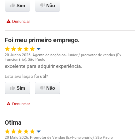
Sim
Não
Conciliação com a vida familiar
Denunciar
Benefícios
Foi meu primeiro emprego.
Recomenda esta empresa
20 Junho 2026. Agente de negócios Junior / promotor de vendas (Ex-
Recomenda a diretoria
Funcionário), São Paulo
Oportunidade de promoção
excelente para adquirir experiência.
Esta avaliação foi útil?
Ambiente de trabalho
Sim
Não
Conciliação com a vida familiar
Denunciar
Benefícios
Otima
Recomenda esta empresa
Recomenda a diretoria
20 Maio 2026. Promotor de Vendas (Ex-Funcionário), São Paulo