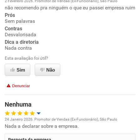
2 Fevereiro 2026. Promotor de Vendas (Ex-Funcionário), São Paulo
não recomendo pra ninguém o que eu passei empresa ruim
Oportunidade de promoção
Prós
Sem palavras
Ambiente de trabalho
Contras
Desvalorisada
Conciliação com a vida familiar
Dica a diretoria
Nada contra
Benefícios
Esta avaliação foi útil?
Sim
Não
Não recomenda esta empresa
Recomenda a diretoria
Denunciar
Nenhuma
24 Janeiro 2026. Promotor de Vendas (Ex-Funcionário), São Paulo
Nada a declarar sobre a empresa.
Oportunidade de promoção
Resposta da empresa