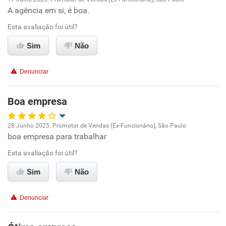
A agência em si, é boa.
Oportunidade de promoção
Esta avaliação foi útil?
Ambiente de trabalho
Sim
Não
Conciliação com a vida familiar
Denunciar
Benefícios
Boa empresa
Recomenda esta empresa
28 Junho 2025. Promotor de Vendas (Ex-Funcionário), São Paulo
Recomenda a diretoria
boa empresa para trabalhar
Oportunidade de promoção
Esta avaliação foi útil?
Ambiente de trabalho
Sim
Não
Conciliação com a vida familiar
Denunciar
Benefícios