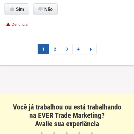
Ambiente de trabalho
Sim
Não
Conciliação com a vida familiar
Denunciar
Benefícios
Recomenda esta empresa
1
2
3
4
Recomenda a diretoria
Você já trabalhou ou está trabalhando
na EVER Trade Marketing?
Avalie sua experiência