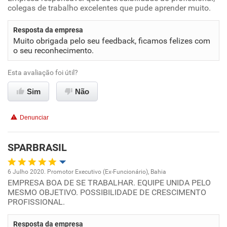
colegas de trabalho excelentes que pude aprender muito.
Ambiente de trabalho
Resposta da empresa
Muito obrigada pelo seu feedback, ficamos felizes com
Conciliação com a vida familiar
o seu reconhecimento.
Esta avaliação foi útil?
Benefícios
Sim
Não
Recomenda esta empresa
Recomenda a diretoria
Denunciar
SPARBRASIL
6 Julho 2020. Promotor Executivo (Ex-Funcionário), Bahia
EMPRESA BOA DE SE TRABALHAR. EQUIPE UNIDA PELO
Oportunidade de promoção
MESMO OBJETIVO. POSSIBILIDADE DE CRESCIMENTO
PROFISSIONAL.
Ambiente de trabalho
Resposta da empresa