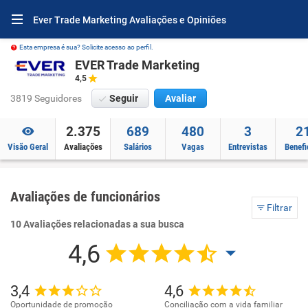
Ever Trade Marketing Avaliações e Opiniões
Esta empresa é sua? Solicite acesso ao perfil.
EVER Trade Marketing
4,5
3819 Seguidores
Seguir
Avaliar
2.375
689
480
3
2
Visão Geral
Avaliações
Salários
Vagas
Entrevistas
Benefi
Avaliações de funcionários
Filtrar
10 Avaliações relacionadas a sua busca
4,6
3,4
4,6
Oportunidade de promoção
Conciliação com a vida familiar