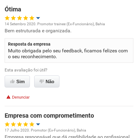
Benefícios
Ótima
Recomenda esta empresa
14 Setembro 2020. Promotor trainee (Ex-Funcionário), Bahia
Recomenda a diretoria
Bem estruturada e organizada.
Oportunidade de promoção
Resposta da empresa
Ambiente de trabalho
Muito obrigada pelo seu feedback, ficamos felizes com
o seu reconhecimento.
Conciliação com a vida familiar
Esta avaliação foi útil?
Benefícios
Sim
Não
Recomenda esta empresa
Denunciar
Recomenda a diretoria
Empresa com comprometimento
17 Julho 2020. Promotor (Ex-Funcionário), Bahia
Empresa responsável que dá credibilidade ao profissional,
Oportunidade de promoção