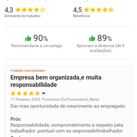
4,3
4,5
Ambiente de trabalho
Benefícios
90
89
%
%
Recomendaria a um amigo
Aprovam a diretoria (de 9
avaliações)
Avaliação mais destacada
Empresa bem organizada,e muita
responsabilidade
11 Fevereiro 2025. Promotora (Ex-Funcionário), Bahia
Dar mas oportunidade de crescimento ao empregado
Oportunidade de promoção
.
Prós
Ambiente de trabalho
Responsabilidade, comprometimento e respeito pela
trabalhador ,pontual com as responsabiltrabalhador
Conciliação com a vida familiar