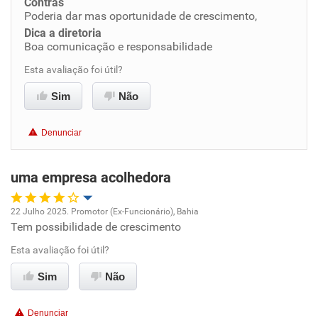
Contras
Poderia dar mas oportunidade de crescimento,
Dica a diretoria
Benefícios
Boa comunicação e responsabilidade
Esta avaliação foi útil?
Recomenda esta empresa
Recomenda a diretoria
Sim
Não
Denunciar
uma empresa acolhedora
22 Julho 2025. Promotor (Ex-Funcionário), Bahia
Tem possibilidade de crescimento
Oportunidade de promoção
Esta avaliação foi útil?
Ambiente de trabalho
Sim
Não
Conciliação com a vida familiar
Denunciar