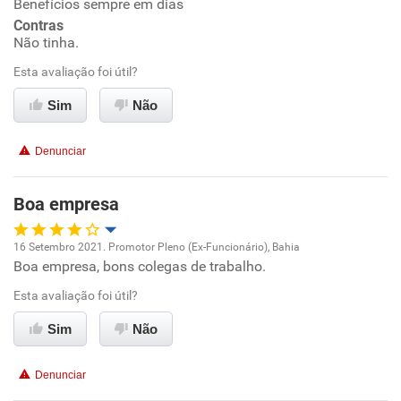
Benefícios sempre em dias
Contras
Conciliação com a vida familiar
Não tinha.
Esta avaliação foi útil?
Benefícios
Sim
Não
Recomenda esta empresa
Denunciar
Recomenda a diretoria
Boa empresa
16 Setembro 2021. Promotor Pleno (Ex-Funcionário), Bahia
Boa empresa, bons colegas de trabalho.
Oportunidade de promoção
Esta avaliação foi útil?
Ambiente de trabalho
Sim
Não
Conciliação com a vida familiar
Denunciar