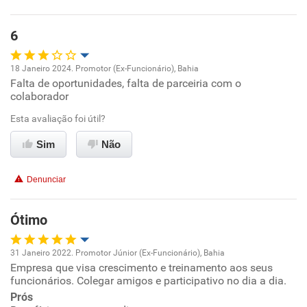
Benefícios
6
Recomenda esta empresa
18 Janeiro 2024. Promotor (Ex-Funcionário), Bahia
Falta de oportunidades, falta de parceiria com o
Oportunidade de promoção
colaborador
Ambiente de trabalho
Esta avaliação foi útil?
Sim
Não
Conciliação com a vida familiar
Denunciar
Benefícios
Ótimo
Não recomenda esta empresa
Não recomenda a diretoria
31 Janeiro 2022. Promotor Júnior (Ex-Funcionário), Bahia
Empresa que visa crescimento e treinamento aos seus
Oportunidade de promoção
funcionários. Colegar amigos e participativo no dia a dia.
Prós
Ambiente de trabalho