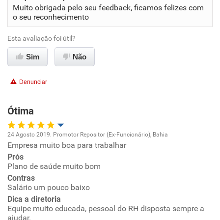
Conciliação com a vida familiar
Muito obrigada pelo seu feedback, ficamos felizes com
o seu reconhecimento
Benefícios
Esta avaliação foi útil?
Sim
Recomenda esta empresa
Não
Recomenda a diretoria
Denunciar
Ótima
24 Agosto 2019. Promotor Repositor (Ex-Funcionário), Bahia
Empresa muito boa para trabalhar
Oportunidade de promoção
Prós
Plano de saúde muito bom
Ambiente de trabalho
Contras
Salário um pouco baixo
Conciliação com a vida familiar
Dica a diretoria
Equipe muito educada, pessoal do RH disposta sempre a
ajudar.
Benefícios