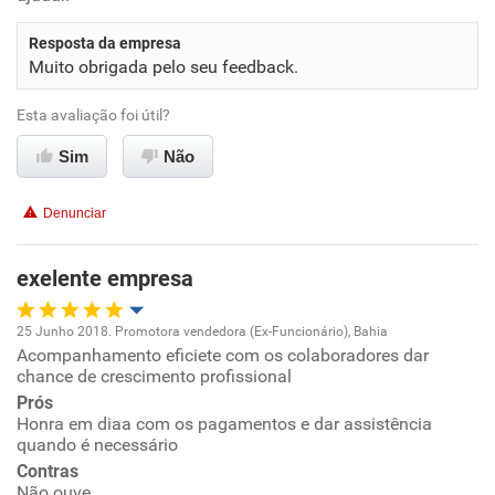
Resposta da empresa
Recomenda esta empresa
Muito obrigada pelo seu feedback.
Recomenda a diretoria
Esta avaliação foi útil?
Sim
Não
Denunciar
exelente empresa
25 Junho 2018. Promotora vendedora (Ex-Funcionário), Bahia
Acompanhamento eficiete com os colaboradores dar
Oportunidade de promoção
chance de crescimento profissional
Prós
Ambiente de trabalho
Honra em diaa com os pagamentos e dar assistência
quando é necessário
Conciliação com a vida familiar
Contras
Não ouve