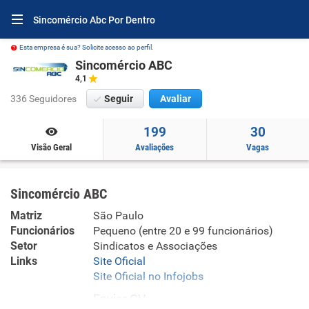
Sincomércio Abc Por Dentro
Esta empresa é sua? Solicite acesso ao perfil.
Sincomércio ABC
4,1
336 Seguidores
Seguir
Avaliar
199
30
Visão Geral
Avaliações
Vagas
Sincomércio ABC
Matriz
São Paulo
Funcionários
Pequeno (entre 20 e 99 funcionários)
Setor
Sindicatos e Associações
Links
Site Oficial
Site Oficial no Infojobs
Enviar CV