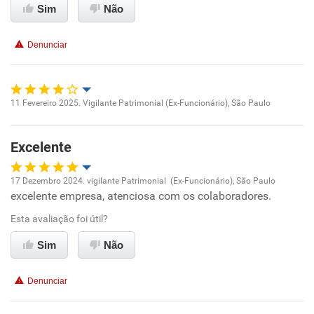
Sim
Não
Conciliação com a vida familiar
Denunciar
Benefícios
Recomenda esta empresa
11 Fevereiro 2025. Vigilante Patrimonial (Ex-Funcionário), São Paulo
Oportunidade de promoção
Não recomenda a diretoria
Excelente
Ambiente de trabalho
17 Dezembro 2024. vigilante Patrimonial (Ex-Funcionário), São Paulo
Conciliação com a vida familiar
excelente empresa, atenciosa com os colaboradores.
Oportunidade de promoção
Esta avaliação foi útil?
Benefícios
Ambiente de trabalho
Sim
Não
Recomenda esta empresa
Conciliação com a vida familiar
Recomenda a diretoria
Denunciar
Benefícios