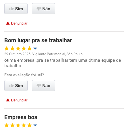
Recomenda esta empresa
Sim
Não
Recomenda a diretoria
Denunciar
Bom lugar pra se trabalhar
29 Outubro 2025. Vigilante Patrimonial, São Paulo
ótima empresa ,pra se trabalhar tem uma ótima equipe de
Oportunidade de promoção
trabalho
Ambiente de trabalho
Esta avaliação foi útil?
Sim
Não
Conciliação com a vida familiar
Denunciar
Benefícios
Empresa boa
Recomenda esta empresa
Recomenda a diretoria