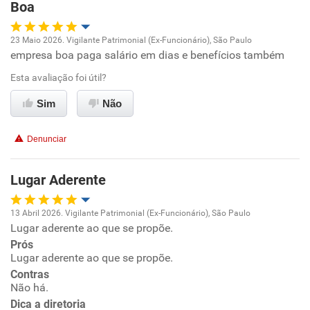
Boa
Ambiente de trabalho
23 Maio 2026. Vigilante Patrimonial (Ex-Funcionário), São Paulo
Conciliação com a vida familiar
empresa boa paga salário em dias e benefícios também
Oportunidade de promoção
Esta avaliação foi útil?
Benefícios
Ambiente de trabalho
Sim
Não
Recomenda esta empresa
Conciliação com a vida familiar
Não recomenda a diretoria
Denunciar
Benefícios
Lugar Aderente
Recomenda esta empresa
13 Abril 2026. Vigilante Patrimonial (Ex-Funcionário), São Paulo
Recomenda a diretoria
Lugar aderente ao que se propõe.
Oportunidade de promoção
Prós
Lugar aderente ao que se propõe.
Ambiente de trabalho
Contras
Não há.
Conciliação com a vida familiar
Dica a diretoria