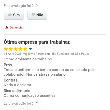
Esta avaliação foi útil?
Conciliação com a vida familiar
Sim
Não
Benefícios
Denunciar
Recomenda esta empresa
Ótima empresa para trabalhar.
24 Abril 2025. Vigilante Patrimonial (Ex-Funcionário), São Paulo
Ótimo ambiente de trabalho
Oportunidade de promoção
Prós
Troca o uniforme no tempo correto ou solicitado pelo
Ambiente de trabalho
colaborador. Nunca atrasa o salario.
Contras
Conciliação com a vida familiar
Nada a declarar.
Dica a diretoria
Ótima comunicação assertiva
Benefícios
Esta avaliação foi útil?
Recomenda esta empresa