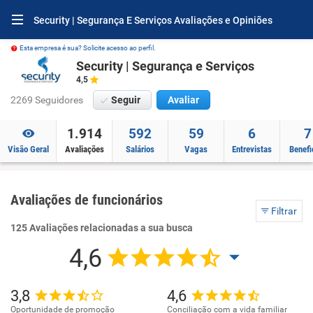
Security | Segurança E Serviços Avaliações e Opiniões
Esta empresa é sua? Solicite acesso ao perfil.
Security | Segurança e Serviços
4,5
2269 Seguidores
Seguir
Avaliar
1.914
592
59
6
7
Visão Geral
Avaliações
Salários
Vagas
Entrevistas
Benefi
Avaliações de funcionários
Filtrar
125 Avaliações relacionadas a sua busca
4,6
3,8
4,6
Oportunidade de promoção
Conciliação com a vida familiar