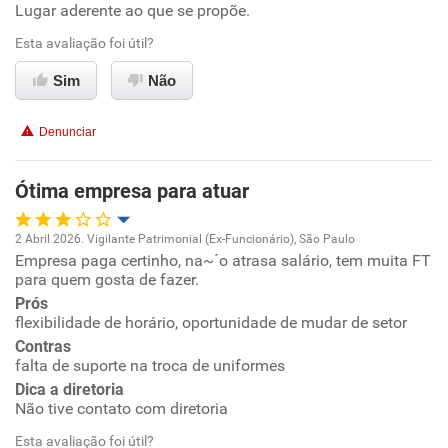
Lugar aderente ao que se propõe.
Benefícios
Esta avaliação foi útil?
Sim
Não
Recomenda esta empresa
Recomenda a diretoria
Denunciar
Ótima empresa para atuar
2 Abril 2026. Vigilante Patrimonial (Ex-Funcionário), São Paulo
Empresa paga certinho, na~´o atrasa salário, tem muita FT
Oportunidade de promoção
para quem gosta de fazer.
Prós
Ambiente de trabalho
flexibilidade de horário, oportunidade de mudar de setor
Contras
Conciliação com a vida familiar
falta de suporte na troca de uniformes
Dica a diretoria
Não tive contato com diretoria
Benefícios
Esta avaliação foi útil?