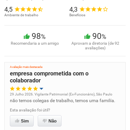
4,5
4,3
Ambiente de trabalho
Benefícios
98
90
%
%
Recomendaria a um amigo
Aprovam a diretoria (de 92
avaliações)
Avaliação mais destacada
empresa comprometida com o
colaborador
29 Julho 2026. Vigilante Patrimonial (Ex-Funcionário), São Paulo
não temos colegas de trabalho, temos uma familía.
Oportunidade de promoção
Esta avaliação foi útil?
Ambiente de trabalho
Sim
Não
Conciliação com a vida familiar