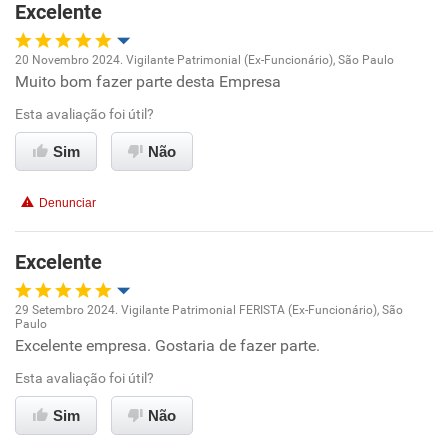
Excelente
Recomenda esta empresa
20 Novembro 2024. Vigilante Patrimonial (Ex-Funcionário), São Paulo
Recomenda a diretoria
Muito bom fazer parte desta Empresa
Oportunidade de promoção
Esta avaliação foi útil?
Ambiente de trabalho
Sim
Não
Conciliação com a vida familiar
Denunciar
Benefícios
Excelente
Recomenda esta empresa
29 Setembro 2024. Vigilante Patrimonial FERISTA (Ex-Funcionário), São
Paulo
Oportunidade de promoção
Excelente empresa. Gostaria de fazer parte.
Esta avaliação foi útil?
Ambiente de trabalho
Sim
Não
Conciliação com a vida familiar