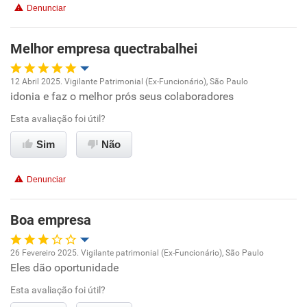
Denunciar
Melhor empresa quectrabalhei
12 Abril 2025. Vigilante Patrimonial (Ex-Funcionário), São Paulo
idonia e faz o melhor prós seus colaboradores
Oportunidade de promoção
Esta avaliação foi útil?
Ambiente de trabalho
Sim
Não
Conciliação com a vida familiar
Denunciar
Benefícios
Boa empresa
Recomenda esta empresa
26 Fevereiro 2025. Vigilante patrimonial (Ex-Funcionário), São Paulo
Recomenda a diretoria
Eles dão oportunidade
Oportunidade de promoção
Esta avaliação foi útil?
Ambiente de trabalho