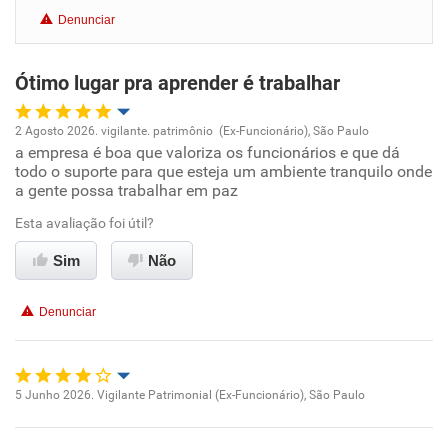
Denunciar
Benefícios
Ótimo lugar pra aprender é trabalhar
Recomenda esta empresa
Recomenda a diretoria
2 Agosto 2026. vigilante. patrimônio (Ex-Funcionário), São Paulo
a empresa é boa que valoriza os funcionários e que dá
Oportunidade de promoção
todo o suporte para que esteja um ambiente tranquilo onde
a gente possa trabalhar em paz
Ambiente de trabalho
Esta avaliação foi útil?
Conciliação com a vida familiar
Sim
Não
Benefícios
Denunciar
Recomenda esta empresa
Recomenda a diretoria
5 Junho 2026. Vigilante Patrimonial (Ex-Funcionário), São Paulo
Oportunidade de promoção