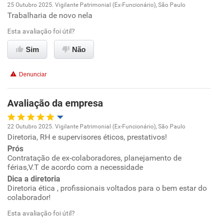
25 Outubro 2025. Vigilante Patrimonial (Ex-Funcionário), São Paulo
Trabalharia de novo nela
Oportunidade de promoção
Esta avaliação foi útil?
Ambiente de trabalho
Sim
Não
Conciliação com a vida familiar
Denunciar
Benefícios
Avaliação da empresa
Recomenda esta empresa
22 Outubro 2025. Vigilante Patrimonial (Ex-Funcionário), São Paulo
Recomenda a diretoria
Diretoria, RH e supervisores éticos, prestativos!
Oportunidade de promoção
Prós
Contratação de ex-colaboradores, planejamento de
Ambiente de trabalho
férias,V.T de acordo com a necessidade
Dica a diretoria
Conciliação com a vida familiar
Diretoria ética , profissionais voltados para o bem estar do
colaborador!
Benefícios
Esta avaliação foi útil?