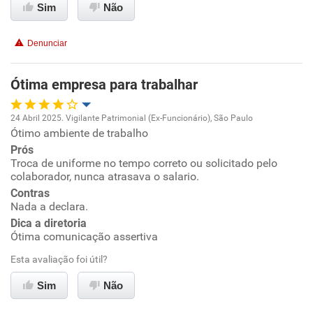
Sim
Não
Recomenda a diretoria
Denunciar
Ótima empresa para trabalhar
24 Abril 2025. Vigilante Patrimonial (Ex-Funcionário), São Paulo
Ótimo ambiente de trabalho
Oportunidade de promoção
Prós
Troca de uniforme no tempo correto ou solicitado pelo
Ambiente de trabalho
colaborador, nunca atrasava o salario.
Contras
Conciliação com a vida familiar
Nada a declara.
Dica a diretoria
Ótima comunicação assertiva
Benefícios
Esta avaliação foi útil?
Recomenda esta empresa
Sim
Não
Recomenda a diretoria