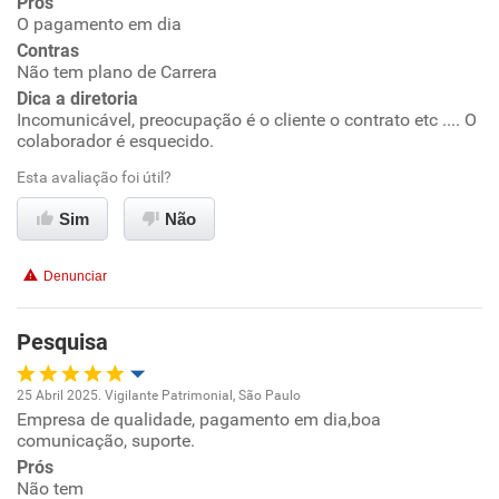
Prós
Ambiente de trabalho
O pagamento em dia
Contras
Conciliação com a vida familiar
Não tem plano de Carrera
Dica a diretoria
Incomunicável, preocupação é o cliente o contrato etc .... O
Benefícios
colaborador é esquecido.
Esta avaliação foi útil?
Recomenda esta empresa
Não recomenda a diretoria
Sim
Não
Denunciar
Pesquisa
25 Abril 2025. Vigilante Patrimonial, São Paulo
Empresa de qualidade, pagamento em dia,boa
Oportunidade de promoção
comunicação, suporte.
Prós
Ambiente de trabalho
Não tem