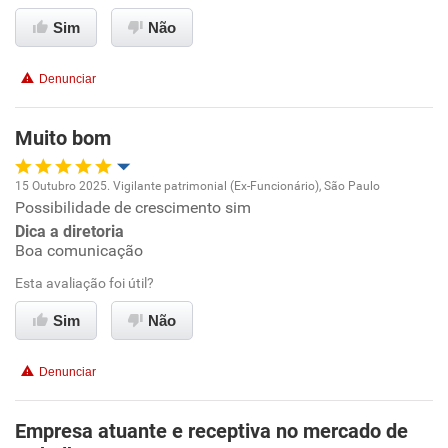
Sim
Não
Recomenda esta empresa
Recomenda a diretoria
Denunciar
Muito bom
15 Outubro 2025. Vigilante patrimonial (Ex-Funcionário), São Paulo
Possibilidade de crescimento sim
Oportunidade de promoção
Dica a diretoria
Boa comunicação
Ambiente de trabalho
Esta avaliação foi útil?
Conciliação com a vida familiar
Sim
Não
Benefícios
Denunciar
Recomenda esta empresa
Empresa atuante e receptiva no mercado de
Recomenda a diretoria