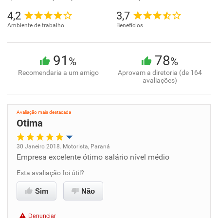
4,2
3,7
Ambiente de trabalho
Benefícios
91
78
%
%
Recomendaria a um amigo
Aprovam a diretoria (de 164
avaliações)
Avaliação mais destacada
Otima
30 Janeiro 2018. Motorista, Paraná
Empresa excelente ótimo salário nível médio
Oportunidade de promoção
Esta avaliação foi útil?
Ambiente de trabalho
Sim
Não
Conciliação com a vida familiar
Denunciar