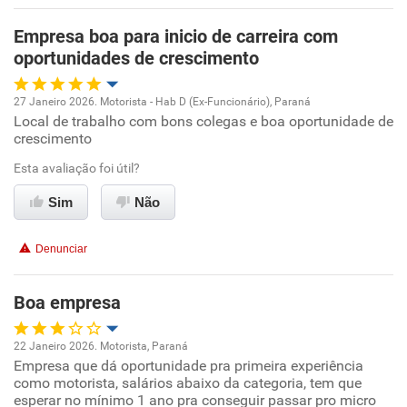
Benefícios
Empresa boa para inicio de carreira com
oportunidades de crescimento
Recomenda esta empresa
27 Janeiro 2026. Motorista - Hab D (Ex-Funcionário), Paraná
Local de trabalho com bons colegas e boa oportunidade de
Oportunidade de promoção
crescimento
Ambiente de trabalho
Esta avaliação foi útil?
Sim
Não
Conciliação com a vida familiar
Denunciar
Benefícios
Boa empresa
Recomenda esta empresa
Não recomenda a diretoria
22 Janeiro 2026. Motorista, Paraná
Empresa que dá oportunidade pra primeira experiência
Oportunidade de promoção
como motorista, salários abaixo da categoria, tem que
esperar no mínimo 1 ano pra conseguir passar pro micro