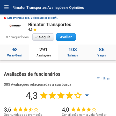
Rimatur Transportes Avaliações e Opiniões
Esta empresa é sua? Solicite acesso ao perfil.
Rimatur Transportes
4,3
187 Seguidores
Seguir
Avaliar
291
103
86
Visão Geral
Avaliações
Salários
Vagas
Avaliações de funcionários
Filtrar
305 Avaliações relacionadas a sua busca
4,3
3,6
4,0
Oportunidade de promoção
Conciliação com a vida familiar