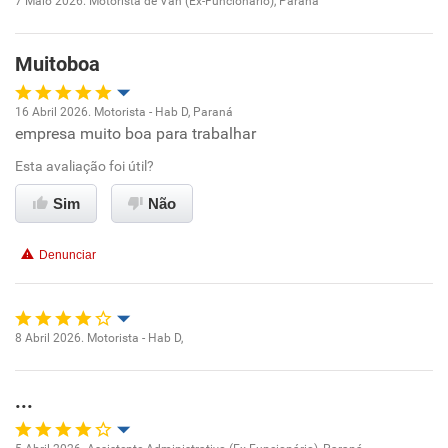
7 Maio 2026. Motorista de Van (Ex-Funcionário), Paraná
Oportunidade de promoção
Muitoboa
Ambiente de trabalho
16 Abril 2026. Motorista - Hab D, Paraná
Conciliação com a vida familiar
empresa muito boa para trabalhar
Oportunidade de promoção
Esta avaliação foi útil?
Benefícios
Ambiente de trabalho
Sim
Não
Recomenda esta empresa
Conciliação com a vida familiar
Recomenda a diretoria
Denunciar
Benefícios
Recomenda esta empresa
8 Abril 2026. Motorista - Hab D,
Oportunidade de promoção
Recomenda a diretoria
...
Ambiente de trabalho