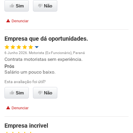
Ambiente de trabalho
Sim
Não
Conciliação com a vida familiar
Denunciar
Benefícios
Empresa que dá oportunidades.
Recomenda esta empresa
6 Junho 2026. Motorista (Ex-Funcionário), Paraná
Recomenda a diretoria
Contrata motoristas sem experiência.
Oportunidade de promoção
Prós
Salário um pouco baixo.
Ambiente de trabalho
Esta avaliação foi útil?
Conciliação com a vida familiar
Sim
Não
Benefícios
Denunciar
Recomenda esta empresa
Empresa incrivel
Recomenda a diretoria