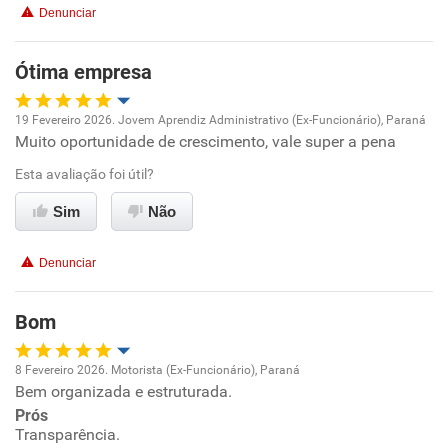
Denunciar
Recomenda esta empresa
Ótima empresa
Recomenda a diretoria
19 Fevereiro 2026. Jovem Aprendiz Administrativo (Ex-Funcionário), Paraná
Muito oportunidade de crescimento, vale super a pena
Oportunidade de promoção
Esta avaliação foi útil?
Ambiente de trabalho
Sim
Não
Conciliação com a vida familiar
Denunciar
Benefícios
Bom
Recomenda esta empresa
8 Fevereiro 2026. Motorista (Ex-Funcionário), Paraná
Recomenda a diretoria
Bem organizada e estruturada.
Oportunidade de promoção
Prós
Transparência.
Ambiente de trabalho