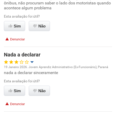
Ambiente de trabalho
ônibus, não procuram saber o lado dos motoristas quando
acontece algum problema
Conciliação com a vida familiar
Esta avaliação foi útil?
Sim
Não
Benefícios
Denunciar
Recomenda esta empresa
Não recomenda a diretoria
Nada a declarar
19 Janeiro 2026. Jovem Aprendiz Administrativo (Ex-Funcionário), Paraná
nada a declarar sinceramente
Oportunidade de promoção
Esta avaliação foi útil?
Ambiente de trabalho
Sim
Não
Conciliação com a vida familiar
Denunciar
Benefícios