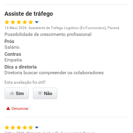
Benefícios
Assiste de tráfego
Recomenda esta empresa
14 Maio 2026. Assistente de Tráfego Logístico (Ex-Funcionário), Paraná
Recomenda a diretoria
Possibilidade de crescimento profissional
Oportunidade de promoção
Prós
Salário.
Ambiente de trabalho
Contras
Empatia
Conciliação com a vida familiar
Dica a diretoria
Diretoria buscar compreender os colaboradores
Benefícios
Esta avaliação foi útil?
Sim
Não
Recomenda esta empresa
Recomenda a diretoria
Denunciar