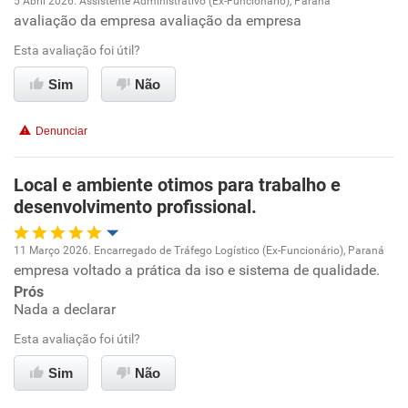
5 Abril 2026. Assistente Administrativo (Ex-Funcionário), Paraná
Conciliação com a vida familiar
avaliação da empresa avaliação da empresa
Oportunidade de promoção
Esta avaliação foi útil?
Benefícios
Ambiente de trabalho
Sim
Não
Recomenda esta empresa
Conciliação com a vida familiar
Recomenda a diretoria
Denunciar
Benefícios
Local e ambiente otimos para trabalho e
desenvolvimento profissional.
Recomenda esta empresa
11 Março 2026. Encarregado de Tráfego Logístico (Ex-Funcionário), Paraná
empresa voltado a prática da iso e sistema de qualidade.
Oportunidade de promoção
Prós
Nada a declarar
Ambiente de trabalho
Esta avaliação foi útil?
Conciliação com a vida familiar
Sim
Não
Benefícios