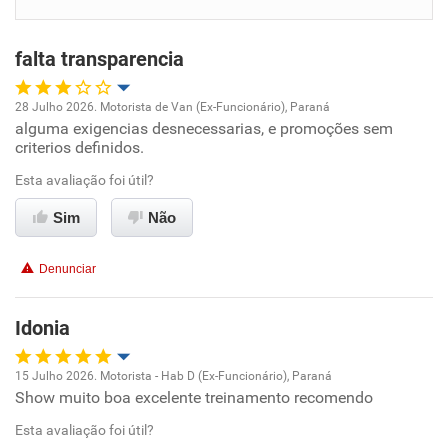
Benefícios
falta transparencia
Recomenda esta empresa
Recomenda a diretoria
28 Julho 2026. Motorista de Van (Ex-Funcionário), Paraná
alguma exigencias desnecessarias, e promoções sem
Oportunidade de promoção
criterios definidos.
Ambiente de trabalho
Esta avaliação foi útil?
Sim
Não
Conciliação com a vida familiar
Denunciar
Benefícios
Idonia
Recomenda esta empresa
Não recomenda a diretoria
15 Julho 2026. Motorista - Hab D (Ex-Funcionário), Paraná
Show muito boa excelente treinamento recomendo
Oportunidade de promoção
Esta avaliação foi útil?