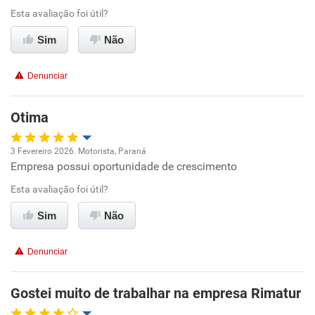
Esta avaliação foi útil?
Conciliação com a vida familiar
Sim
Não
Benefícios
Denunciar
Recomenda esta empresa
Otima
Recomenda a diretoria
3 Fevereiro 2026. Motorista, Paraná
Empresa possui oportunidade de crescimento
Oportunidade de promoção
Esta avaliação foi útil?
Ambiente de trabalho
Sim
Não
Conciliação com a vida familiar
Denunciar
Benefícios
Gostei muito de trabalhar na empresa Rimatur
Recomenda esta empresa