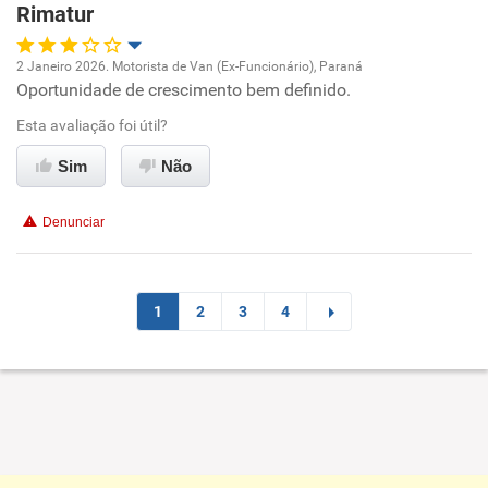
Rimatur
Não recomenda esta empresa
2 Janeiro 2026. Motorista de Van (Ex-Funcionário), Paraná
Não recomenda a diretoria
Oportunidade de crescimento bem definido.
Oportunidade de promoção
Esta avaliação foi útil?
Ambiente de trabalho
Sim
Não
Conciliação com a vida familiar
Denunciar
Benefícios
Recomenda esta empresa
1
2
3
4