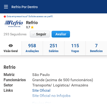
Refrio Por Dentro
Esta empresa é sua? Solicite acesso ao perfil.
Refrio
3,7
293 Seguidores
Seguir
Avaliar
958
251
115
7
Visão Geral
Avaliações
Salários
Vagas
Beneficios
Refrio
Matriz
São Paulo
Funcionários
Grande (acima de 500 funcionários)
Setor
Transporte/ Logística/ Armazéns
Links
Site Oficial
Site Oficial no Infojobs
Enviar CV