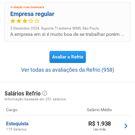
competitivo dentro da cadeia logística, com diferenciais de
armazenamento e distribuição.
Avaliação mais destacada
Empresa regular
Missão:
Oferecer aos nossos clientes e parceiros a melhor opção de
5 Dezembro 2024. Suporte TI sistema WMS, São Paulo
A empresa em si é muito boa de se trabalhar porém perde em reconhecimento de capital humano, não existe um plano de carr...
prestação de serviços de inteligência em solução logística
dentro da cadeia de frio.
Avaliar a Refrio
Ver todas as avaliações da Refrio (958)
Salários Refrio
Informação baseada em 251 salários
Cargo
Salário Médio
R$ 1.938
Estoquista
119 Salários
/ao mês