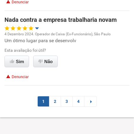
Denunciar
Benefícios
Nada contra a empresa trabalharia novam
Não recomenda esta empresa
Recomenda a diretoria
4 Dezembro 2024. Operador de Caixa (Ex-Funcionário), São Paulo
Um ótimo lugar para se desenvolv
Oportunidade de promoção
Esta avaliação foi útil?
Ambiente de trabalho
Sim
Não
Conciliação com a vida familiar
Denunciar
Benefícios
Recomenda esta empresa
1
2
3
4
Recomenda a diretoria