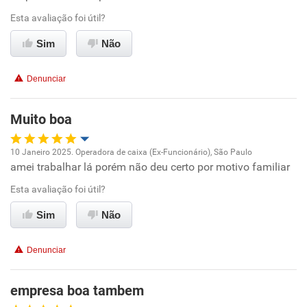
Esta avaliação foi útil?
Ambiente de trabalho
Sim
Não
Conciliação com a vida familiar
Denunciar
Benefícios
Muito boa
Não recomenda esta empresa
10 Janeiro 2025. Operadora de caixa (Ex-Funcionário), São Paulo
Não recomenda a diretoria
amei trabalhar lá porém não deu certo por motivo familiar
Oportunidade de promoção
Esta avaliação foi útil?
Ambiente de trabalho
Sim
Não
Conciliação com a vida familiar
Denunciar
Benefícios
empresa boa tambem
Recomenda esta empresa