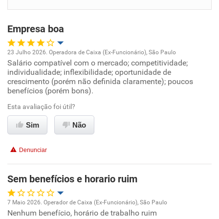
Benefícios
Empresa boa
Recomenda esta empresa
Recomenda a diretoria
23 Julho 2026. Operadora de Caixa (Ex-Funcionário), São Paulo
Salário compatível com o mercado; competitividade;
Oportunidade de promoção
individualidade; inflexibilidade; oportunidade de
crescimento (porém não definida claramente); poucos
Ambiente de trabalho
benefícios (porém bons).
Esta avaliação foi útil?
Conciliação com a vida familiar
Sim
Não
Benefícios
Denunciar
Recomenda esta empresa
Sem benefícios e horario ruim
7 Maio 2026. Operador de Caixa (Ex-Funcionário), São Paulo
Nenhum benefício, horário de trabalho ruim
Oportunidade de promoção