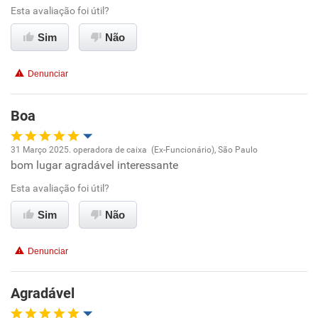
Ambiente de trabalho
Esta avaliação foi útil?
Sim
Não
Conciliação com a vida familiar
Denunciar
Benefícios
Boa
Recomenda esta empresa
Recomenda a diretoria
31 Março 2025. operadora de caixa (Ex-Funcionário), São Paulo
bom lugar agradável interessante
Oportunidade de promoção
Esta avaliação foi útil?
Ambiente de trabalho
Sim
Não
Conciliação com a vida familiar
Denunciar
Benefícios
Agradável
Recomenda esta empresa