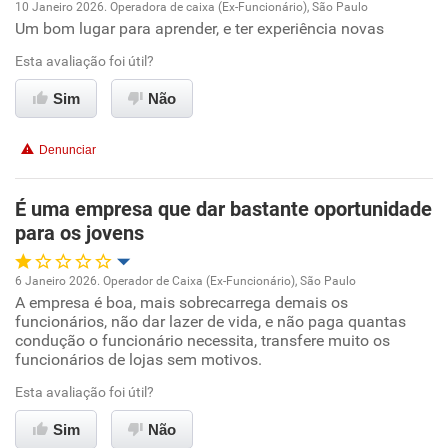
10 Janeiro 2026. Operadora de caixa (Ex-Funcionário), São Paulo
Um bom lugar para aprender, e ter experiência novas
Oportunidade de promoção
Esta avaliação foi útil?
Ambiente de trabalho
Sim
Não
Conciliação com a vida familiar
Denunciar
Benefícios
É uma empresa que dar bastante oportunidade
para os jovens
Recomenda esta empresa
Recomenda a diretoria
6 Janeiro 2026. Operador de Caixa (Ex-Funcionário), São Paulo
A empresa é boa, mais sobrecarrega demais os
Oportunidade de promoção
funcionários, não dar lazer de vida, e não paga quantas
condução o funcionário necessita, transfere muito os
Ambiente de trabalho
funcionários de lojas sem motivos.
Esta avaliação foi útil?
Conciliação com a vida familiar
Sim
Não