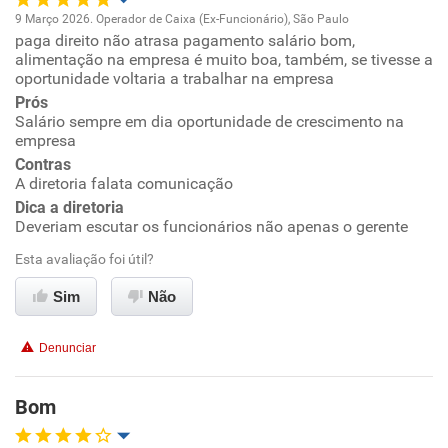
9 Março 2026. Operador de Caixa (Ex-Funcionário), São Paulo
paga direito não atrasa pagamento salário bom,
Oportunidade de promoção
alimentação na empresa é muito boa, também, se tivesse a
oportunidade voltaria a trabalhar na empresa
Ambiente de trabalho
Prós
Salário sempre em dia oportunidade de crescimento na
empresa
Conciliação com a vida familiar
Contras
A diretoria falata comunicação
Benefícios
Dica a diretoria
Deveriam escutar os funcionários não apenas o gerente
Recomenda esta empresa
Esta avaliação foi útil?
Recomenda a diretoria
Sim
Não
Denunciar
Bom