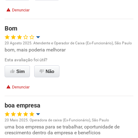
Benefícios
Denunciar
Não recomenda esta empresa
Não recomenda a diretoria
Bom
20 Agosto 2025. Atendente e Operador de Caixa (Ex-Funcionário), São Paulo
bom, mais poderia melhorar
Oportunidade de promoção
Esta avaliação foi útil?
Ambiente de trabalho
Sim
Não
Conciliação com a vida familiar
Denunciar
Benefícios
boa empresa
Não recomenda esta empresa
20 Maio 2025. Operadora de caixa (Ex-Funcionário), São Paulo
uma boa empresa para se trabalhar, oportunidade de
Oportunidade de promoção
crescimento dentro da empresa e benefícios