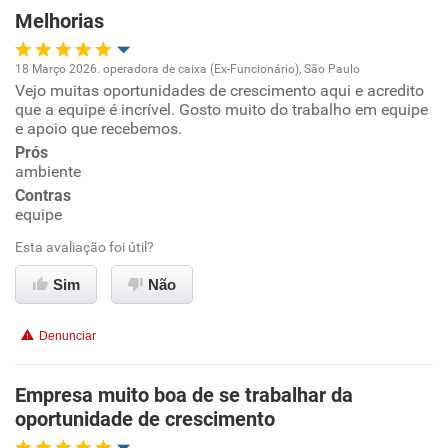
Melhorias
18 Março 2026. operadora de caixa (Ex-Funcionário), São Paulo
Vejo muitas oportunidades de crescimento aqui e acredito
Oportunidade de promoção
que a equipe é incrível. Gosto muito do trabalho em equipe
e apoio que recebemos.
Ambiente de trabalho
Prós
ambiente
Conciliação com a vida familiar
Contras
equipe
Benefícios
Esta avaliação foi útil?
Sim
Não
Recomenda esta empresa
Recomenda a diretoria
Denunciar
Empresa muito boa de se trabalhar da
oportunidade de crescimento