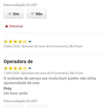
Esta avaliação foi útil?
Ambiente de trabalho
Sim
Não
Conciliação com a vida familiar
Denunciar
Benefícios
Não recomenda esta empresa
5 Maio 2026. Operador de Caixa (Ex-Funcionário), São Paulo
Oportunidade de promoção
Não recomenda a diretoria
Operadora de
Ambiente de trabalho
1 Abril 2026. Operadora de caixa (Ex-Funcionário), São Paulo
Conciliação com a vida familiar
O ambiente de serviço era muito bom porém não tinha
Oportunidade de promoção
oportunidade de cres
Benefícios
Prós
Ambiente de trabalho
Um bom ambi
Recomenda esta empresa
Esta avaliação foi útil?
Conciliação com a vida familiar
Recomenda a diretoria