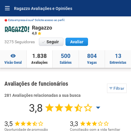
Ragazzo Avaliações e Opiniões
Esta empresa é sua? Solicite acesso ao perfil.
Ragazzo
4,0
3275 Seguidores
Seguir
Avaliar
1.838
500
804
13
Visão Geral
Avaliações
Salários
Vagas
Entrevistas
Avaliações de funcionários
Filtrar
281 Avaliações relacionadas a sua busca
3,8
3,5
3,3
Oportunidade de promoção
Conciliação com a vida familiar