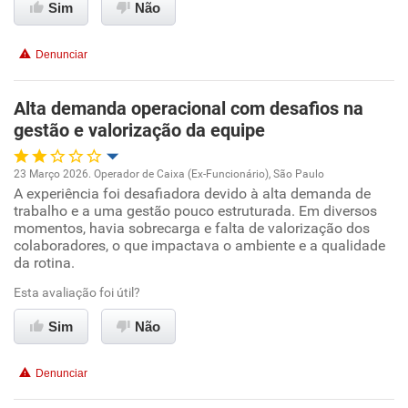
Sim
Não
Benefícios
Denunciar
Recomenda esta empresa
Recomenda a diretoria
Alta demanda operacional com desafios na
gestão e valorização da equipe
23 Março 2026. Operador de Caixa (Ex-Funcionário), São Paulo
A experiência foi desafiadora devido à alta demanda de
Oportunidade de promoção
trabalho e a uma gestão pouco estruturada. Em diversos
momentos, havia sobrecarga e falta de valorização dos
Ambiente de trabalho
colaboradores, o que impactava o ambiente e a qualidade
da rotina.
Conciliação com a vida familiar
Esta avaliação foi útil?
Sim
Não
Benefícios
Denunciar
Não recomenda esta empresa
Não recomenda a diretoria