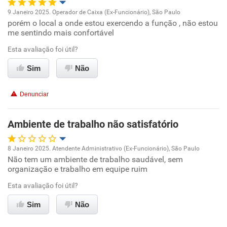
9 Janeiro 2025. Operador de Caixa (Ex-Funcionário), São Paulo
Recomenda a diretoria
porém o local a onde estou exercendo a função , não estou
Oportunidade de promoção
me sentindo mais confortável
Ambiente de trabalho
Esta avaliação foi útil?
Sim
Não
Conciliação com a vida familiar
Denunciar
Benefícios
Ambiente de trabalho não satisfatório
Recomenda esta empresa
Recomenda a diretoria
8 Janeiro 2025. Atendente Administrativo (Ex-Funcionário), São Paulo
Não tem um ambiente de trabalho saudável, sem
Oportunidade de promoção
organização e trabalho em equipe ruim
Ambiente de trabalho
Esta avaliação foi útil?
Sim
Não
Conciliação com a vida familiar