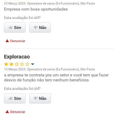
25 Março 2025. Operadora de caixa (Ex-Funcionário), São Paulo
Recomenda a diretoria
Empresa com boas oportunidades
Oportunidade de promoção
Esta avaliação foi útil?
Ambiente de trabalho
Sim
Não
Conciliação com a vida familiar
Denunciar
Benefícios
Exploracao
Recomenda esta empresa
13 Março 2025. Operadora de caixa (Ex-Funcionário), São Paulo
Recomenda a diretoria
a empresa te contrata pra um setor e você tem que fazer
Oportunidade de promoção
desvio de função não tem nenhum benefícios
Ambiente de trabalho
Esta avaliação foi útil?
Sim
Não
Conciliação com a vida familiar
Denunciar
Benefícios