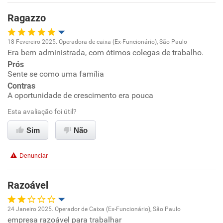
Ragazzo
Não recomenda esta empresa
Não recomenda a diretoria
18 Fevereiro 2025. Operadora de caixa (Ex-Funcionário), São Paulo
Era bem administrada, com ótimos colegas de trabalho.
Oportunidade de promoção
Prós
Sente se como uma família
Ambiente de trabalho
Contras
A oportunidade de crescimento era pouca
Conciliação com a vida familiar
Esta avaliação foi útil?
Benefícios
Sim
Não
Recomenda esta empresa
Denunciar
Recomenda a diretoria
Razoável
24 Janeiro 2025. Operador de Caixa (Ex-Funcionário), São Paulo
empresa razoável para trabalhar
Oportunidade de promoção