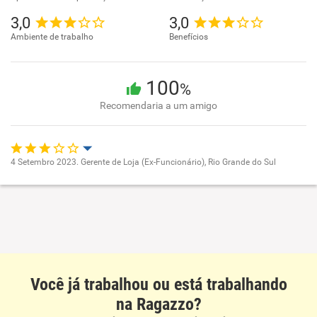
3,0
3,0
Ambiente de trabalho
Benefícios
100
%
Recomendaria a um amigo
4 Setembro 2023. Gerente de Loja (Ex-Funcionário), Rio Grande do Sul
Oportunidade de promoção
Ambiente de trabalho
Conciliação com a vida familiar
Você já trabalhou ou está trabalhando
Benefícios
na Ragazzo?