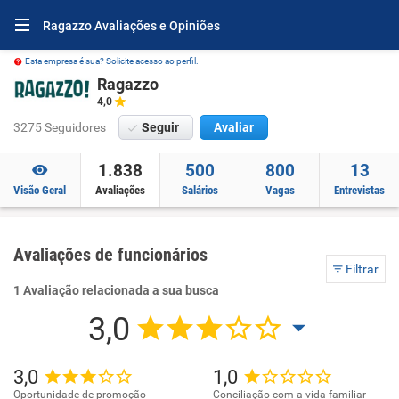
Ragazzo Avaliações e Opiniões
Esta empresa é sua? Solicite acesso ao perfil.
Ragazzo
4,0
3275 Seguidores
Seguir
Avaliar
1.838
500
800
13
Visão Geral
Avaliações
Salários
Vagas
Entrevistas
Avaliações de funcionários
Filtrar
1 Avaliação relacionada a sua busca
3,0
3,0
1,0
Oportunidade de promoção
Conciliação com a vida familiar