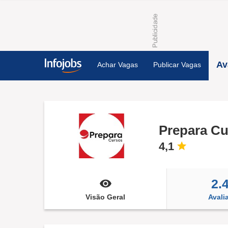
Av
Achar Vagas
Publicar Vagas
Prepara C
4,1
2.
Visão Geral
Avali