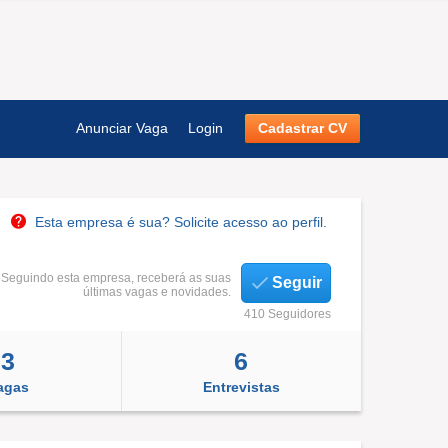
Anunciar Vaga
Login
Cadastrar CV
Esta empresa é sua? Solicite acesso ao perfil.
Seguindo esta empresa, receberá as suas
Seguir
últimas vagas e novidades.
410 Seguidores
3
6
agas
Entrevistas