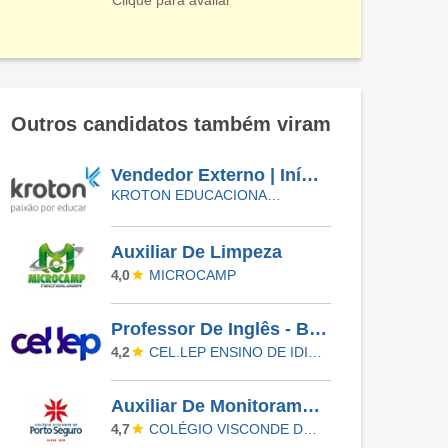
Clique para avaliar
Outros candidatos também viram
Vendedor Externo | Início Imediato - SUMARÉ
KROTON EDUCACIONAL VALINHOS
Auxiliar De Limpeza
MICROCAMP
4,0
Professor De Inglês - Barueri
CEL.LEP ENSINO DE IDIOMAS
4,2
Auxiliar De Monitoramento Eletrônico
COLÉGIO VISCONDE DE PORTO SEGURO
4,7