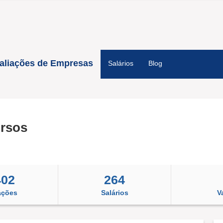
aliações de Empresas
Salários
Blog
ursos
402
264
ações
Salários
V