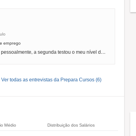
ulo
 de emprego
Foram três etapas, uma para me conhecer pessoalmente, a segunda testou o meu nível de inglês com uma prova Online e a terceira minha capacid...
Ver todas as entrevistas da Prepara Cursos (6)
io Médio
Distribuição dos Salários