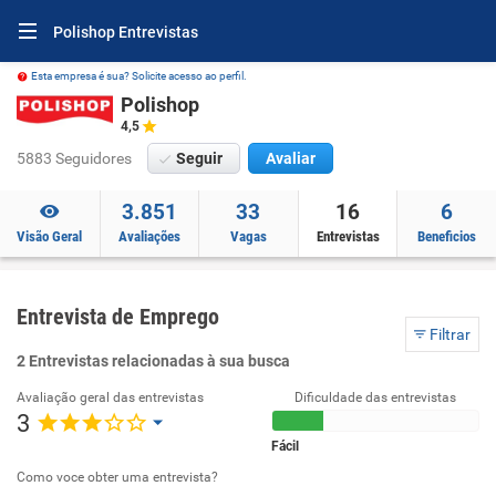
Polishop Entrevistas
Esta empresa é sua? Solicite acesso ao perfil.
Polishop
4,5
5883 Seguidores
Seguir
Avaliar
3.851
33
16
6
Visão Geral
Avaliações
Vagas
Entrevistas
Beneficios
Entrevista de Emprego
Filtrar
2 Entrevistas relacionadas à sua busca
Avaliação geral das entrevistas
Dificuldade das entrevistas
3
Fácil
Como voce obter uma entrevista?