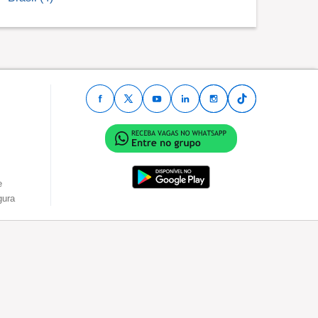
e
gura