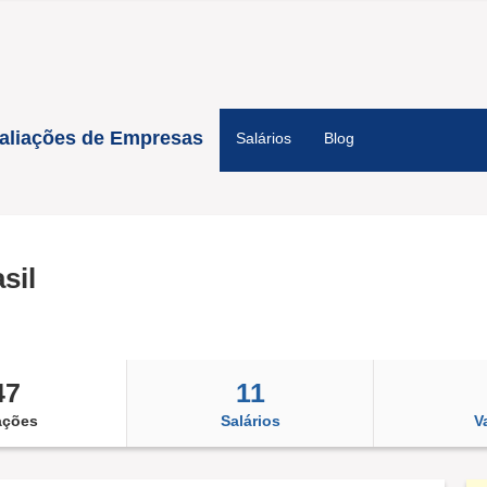
aliações de Empresas
Salários
Blog
sil
47
11
ações
Salários
V