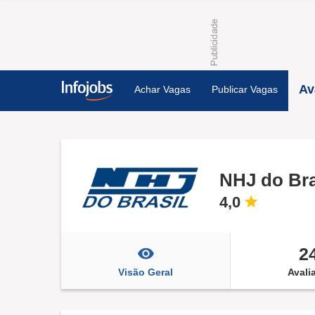
Av
Achar Vagas
Publicar Vagas
NHJ do Bra
4,0
2
Visão Geral
Avali