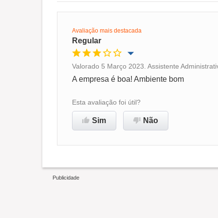
Avaliação mais destacada
Regular
Valorado 5 Março 2023. Assistente Administrati
Oportunidade de promoção
A empresa é boa! Ambiente bom
Ambiente de trabalho
Esta avaliação foi útil?
Sim
Não
Não recomenda esta
empresa