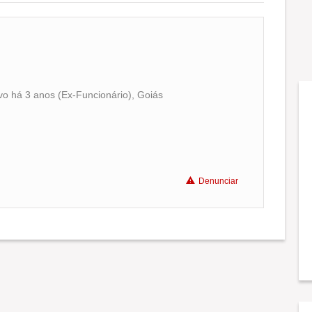
vo há 3 anos (Ex-Funcionário), Goiás
Conciliação com a vida familiar
Benefícios
Denunciar
Não recomenda a diretoria