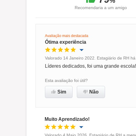
%
Recomendaria a um amigo
Avaliação mais destacada
Ótima experiência
Valorado 14 Janeiro 2022. Estagiário de RH há
Oportunidade de promoção
Líderes dedicados, foi uma grande escola!
Ambiente de trabalho
Esta avaliação foi útil?
Sim
Não
Recomenda esta empresa
Muito Aprendizado!
Valorado 4 Maio 2026. Estagiário de RH a men