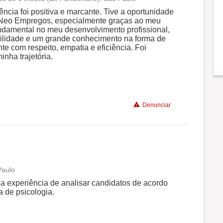
Conciliação com a vida familiar
ncia foi positiva e marcante. Tive a oportunidade
 Neo Empregos, especialmente graças ao meu
undamental no meu desenvolvimento profissional,
Benefícios
ilidade e um grande conhecimento na forma de
ente com respeito, empatia e eficiência. Foi
nha trajetória.
Recomenda a diretoria
Denunciar
Paulo
Conciliação com a vida familiar
a experiência de analisar candidatos de acordo
a de psicologia.
Benefícios