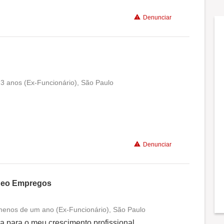
Recomenda a diretoria
Denunciar
 3 anos (Ex-Funcionário), São Paulo
Conciliação com a vida familiar
Benefícios
Denunciar
Recomenda a diretoria
 Neo Empregos
 menos de um ano (Ex-Funcionário), São Paulo
Conciliação com a vida familiar
a para o meu crescimento profissional,