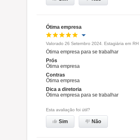
empresa
Ótima empresa
Valorado 26 Setembro 2024. Estagiária em RH
Oportunidade de promoção
Ótima empresa para se trabalhar
Prós
Ambiente de trabalho
Ótima empresa
Contras
Ótima empresa
Recomenda esta empresa
Dica a diretoria
Ótima empresa para se trabalhar
Esta avaliação foi útil?
Sim
Não