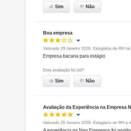
Recomenda esta empresa
Sim
Não
Boa empresa
Valorado 29 Janeiro 2026. Estagiária de RH há
Oportunidade de promoção
Empresa bacana para estágio
Ambiente de trabalho
Esta avaliação foi útil?
Sim
Não
Não recomenda esta
empresa
Avaliação da Experiência na Empresa
Valorado 20 Janeiro 2026. Estagiário de RH a
Oportunidade de promoção
A experiência na Neo Empregos foi positiv