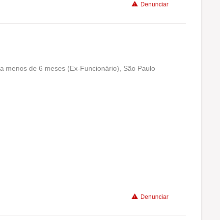
Denunciar
 a menos de 6 meses (Ex-Funcionário), São Paulo
Conciliação com a vida familiar
Benefícios
Recomenda a diretoria
Denunciar