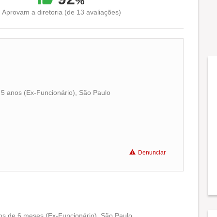
%
Aprovam a diretoria (de 13 avaliações)
 5 anos (Ex-Funcionário), São Paulo
Conciliação com a vida familiar
Benefícios
Denunciar
Recomenda a diretoria
os de 6 meses (Ex-Funcionário), São Paulo