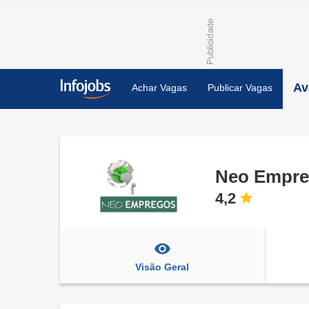
Av
Achar Vagas
Publicar Vagas
Neo Empr
4,2
Visão Geral