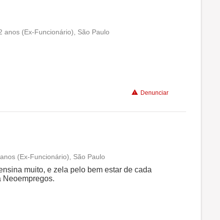
2 anos (Ex-Funcionário), São Paulo
Conciliação com a vida familiar
Benefícios
Denunciar
Não recomenda a diretoria
 anos (Ex-Funcionário), São Paulo
Conciliação com a vida familiar
ensina muito, e zela pelo bem estar de cada
na Neoempregos.
Benefícios
Recomenda a diretoria