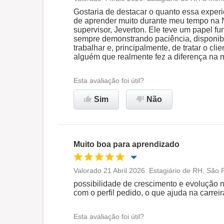
Oportunidade de promoção
Gostaria de destacar o quanto essa experiê
de aprender muito durante meu tempo na
supervisor, Jeverton. Ele teve um papel f
Ambiente de trabalho
sempre demonstrando paciência, disponib
trabalhar e, principalmente, de tratar o cli
alguém que realmente fez a diferença na mi
Recomenda esta empresa
Esta avaliação foi útil?
Sim
Não
Muito boa para aprendizado
Valorado 21 Abril 2026. Estagiário de RH, São 
Oportunidade de promoção
possibilidade de crescimento e evolução n
com o perfil pedido, o que ajuda na carreir
Ambiente de trabalho
Esta avaliação foi útil?