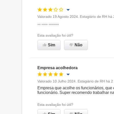
Valorado 19 Agosto 2024. Estagiário de RH há 
Oportunidade de promoção
... ...... ..........
Ambiente de trabalho
Esta avaliação foi útil?
Sim
Não
Não recomenda esta
empresa
Empresa acolhedora
Valorado 10 Julho 2024. Estagiário de RH há 2
Oportunidade de promoção
Empresa que acolhe os funcionários, que 
funcionário. Super recomendo trabalhar 
Ambiente de trabalho
Esta avaliação foi útil?
Recomenda esta empresa