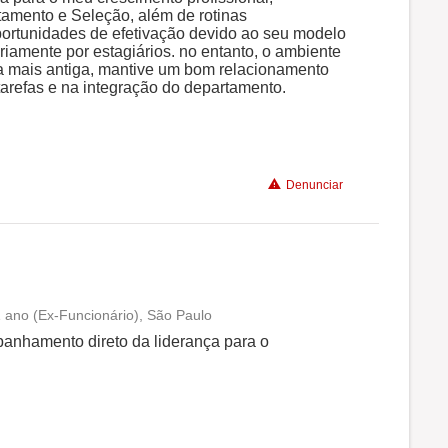
amento e Seleção, além de rotinas
portunidades de efetivação devido ao seu modelo
Benefícios
riamente por estagiários. no entanto, o ambiente
a mais antiga, mantive um bom relacionamento
arefas e na integração do departamento.
Recomenda a diretoria
Denunciar
 ano (Ex-Funcionário), São Paulo
Conciliação com a vida familiar
nhamento direto da liderança para o
Benefícios