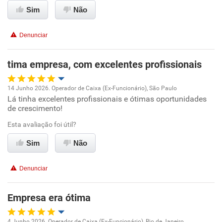
Sim
Não
Recomenda esta empresa
Conciliação com a vida familiar
Recomenda a diretoria
Denunciar
Benefícios
tima empresa, com excelentes profissionais
Recomenda esta empresa
Recomenda a diretoria
14 Junho 2026. Operador de Caixa (Ex-Funcionário), São Paulo
Lá tinha excelentes profissionais e ótimas oportunidades
Oportunidade de promoção
de crescimento!
Ambiente de trabalho
Esta avaliação foi útil?
Sim
Não
Conciliação com a vida familiar
Denunciar
Benefícios
Empresa era ótima
Recomenda esta empresa
4 Junho 2026. Operador de Caixa (Ex-Funcionário), Rio de Janeiro