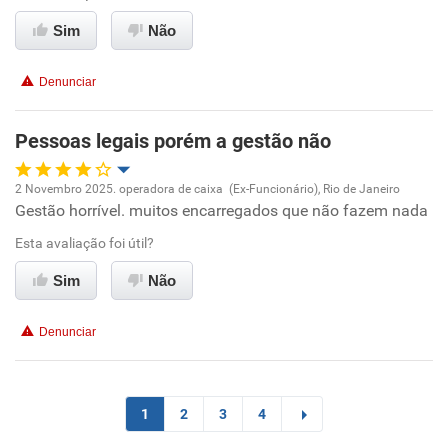
Benefícios
Sim
Não
Não recomenda esta empresa
Denunciar
Não recomenda a diretoria
Pessoas legais porém a gestão não
2 Novembro 2025. operadora de caixa (Ex-Funcionário), Rio de Janeiro
Gestão horrível. muitos encarregados que não fazem nada
Oportunidade de promoção
Esta avaliação foi útil?
Ambiente de trabalho
Sim
Não
Conciliação com a vida familiar
Denunciar
Benefícios
Não recomenda esta empresa
1
2
3
4
Não recomenda a diretoria