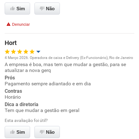
Sim
Não
Conciliação com a vida familiar
Denunciar
Benefícios
Hort
Recomenda esta empresa
Recomenda a diretoria
4 Março 2026. Operadora de caixa e Delivery (Ex-Funcionário), Rio de Janeiro
A empresa é boa, mas tem que mudar a gestão, para se
Oportunidade de promoção
atualizar a nova gerq
Prós
Ambiente de trabalho
Pagamento sempre adiantado e em dia
Contras
Conciliação com a vida familiar
Horário
Dica a diretoria
Tem que mudar a gestão em geral
Benefícios
Esta avaliação foi útil?
Recomenda esta empresa
Sim
Não
Não recomenda a diretoria