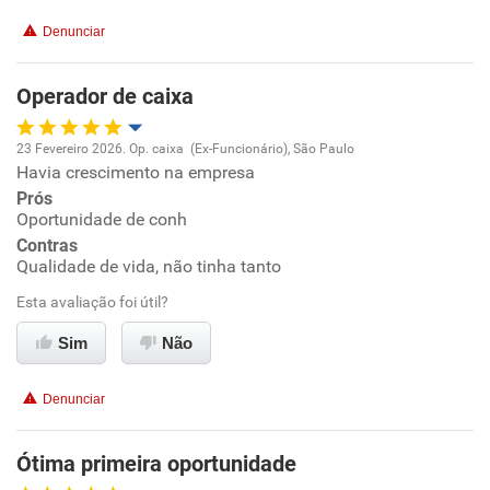
Denunciar
Operador de caixa
23 Fevereiro 2026. Op. caixa (Ex-Funcionário), São Paulo
Havia crescimento na empresa
Oportunidade de promoção
Prós
Oportunidade de conh
Ambiente de trabalho
Contras
Qualidade de vida, não tinha tanto
Conciliação com a vida familiar
Esta avaliação foi útil?
Benefícios
Sim
Não
Recomenda esta empresa
Denunciar
Recomenda a diretoria
Ótima primeira oportunidade