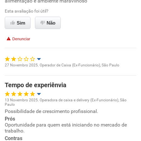
alimentação e ambiente maravilhoso
Ambiente de trabalho
Esta avaliação foi útil?
Conciliação com a vida familiar
Sim
Não
Benefícios
Denunciar
Recomenda esta empresa
27 Novembro 2025. Operador de Caixa (Ex-Funcionário), São Paulo
Oportunidade de promoção
Tempo de experiênvia
Ambiente de trabalho
13 Novembro 2025. Operadora de caixa e delivery (Ex-Funcionário), São
Conciliação com a vida familiar
Paulo
Oportunidade de promoção
Possibilidade de crescimento profissional.
Prós
Benefícios
Ambiente de trabalho
Oportunidade para quem está iniciando no mercado de
trabalho.
Não recomenda esta empresa
Contras
Conciliação com a vida familiar