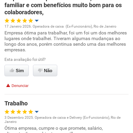
Ambiente de trabalho
familiar e com benefícios muito bom para os
colaboradores,
Conciliação com a vida familiar
17 Janeiro 2026. Operadora de caixa (Ex-Funcionário), Rio de Janeiro
Benefícios
Empresa ótima para trabalhar, foi um foi um dos melhores
Oportunidade de promoção
lugares onde trabalhei. Tiveram algumas mudanças ao
longo dos anos, porém continua sendo uma das melhores
Recomenda esta empresa
Ambiente de trabalho
empresas.
Esta avaliação foi útil?
Conciliação com a vida familiar
Sim
Não
Benefícios
Denunciar
Recomenda esta empresa
Recomenda a diretoria
Trabalho
3 Dezembro 2025. Operadora de caixa e Delivery (Ex-Funcionário), Rio de
Janeiro
Oportunidade de promoção
Ótima empresa, cumpre o que promete, salário,