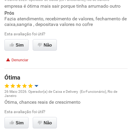
empresa é ótima mais sair porque tinha arrumado outro
Oportunidade de promoção
Prós
Fazia atendimento, recebimento de valores, fechamento de
Ambiente de trabalho
caixa,sangria , depositava valores no cofre
Esta avaliação foi útil?
Conciliação com a vida familiar
Sim
Não
Benefícios
Denunciar
Recomenda esta empresa
Recomenda a diretoria
Ótima
26 Maio 2026. Operador(a) de Caixa e Delivery (Ex-Funcionário), Rio de
Janeiro
Oportunidade de promoção
Ótima, chances reais de crescimento
Esta avaliação foi útil?
Ambiente de trabalho
Sim
Não
Conciliação com a vida familiar