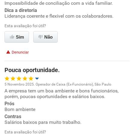
Impossibilidade de conciliação com a vida familiar.
Não recomenda a diretoria
Dica a diretoria
Benefícios
Liderança coerente e flexível com os colaboradores.
Esta avaliação foi útil?
Recomenda esta empresa
Sim
Não
Recomenda a diretoria
Denunciar
Pouca oportunidade.
5 Novembro 2025. Operador de Caixa (Ex-Funcionário), São Paulo
A empresa tem um boa ambiente e bons funcionários,
Oportunidade de promoção
porém, poucas oportunidades e salários baixos.
Prós
Ambiente de trabalho
Bom ambiente
Contras
Conciliação com a vida familiar
Salários baixos para muito trabalho.
Esta avaliação foi útil?