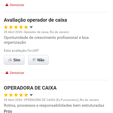
Denunciar
Benefícios
Avaliação operador de caixa
Recomenda esta empresa
Recomenda a diretoria
28 Abril 2026. Operador de caixa, Rio de Janeiro
Oportunidade de crescimento profissional e boa
Oportunidade de promoção
organização
Ambiente de trabalho
Esta avaliação foi útil?
Sim
Não
Conciliação com a vida familiar
Denunciar
Benefícios
OPERADORA DE CAIXA
Recomenda esta empresa
Recomenda a diretoria
28 Abril 2026. OPERADORA DE CAIXA (Ex-Funcionário), Rio de Janeiro
Rotina, processos e responsabilidades bem estruturadas
Oportunidade de promoção
Prós