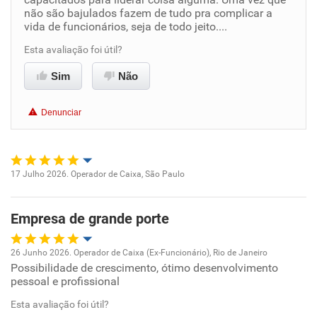
não são bajulados fazem de tudo pra complicar a
Conciliação com a vida familiar
vida de funcionários, seja de todo jeito....
Esta avaliação foi útil?
Benefícios
Sim
Não
Não recomenda esta empresa
Não recomenda a diretoria
Denunciar
17 Julho 2026. Operador de Caixa, São Paulo
Oportunidade de promoção
Empresa de grande porte
Ambiente de trabalho
26 Junho 2026. Operador de Caixa (Ex-Funcionário), Rio de Janeiro
Conciliação com a vida familiar
Possibilidade de crescimento, ótimo desenvolvimento
Oportunidade de promoção
pessoal e profissional
Benefícios
Ambiente de trabalho
Esta avaliação foi útil?