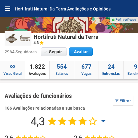
Hortifruti Natural Da Terra Avaliações e Opiniões
Perfil verificado
Hortifruti Natural da Terra
4,3
2964 Seguidores
Seguir
Avaliar
1.822
554
677
24
9
Visão Geral
Avaliações
Salários
Vagas
Entrevistas
Benefi
Avaliações de funcionários
Filtrar
186 Avaliações relacionadas a sua busca
4,3