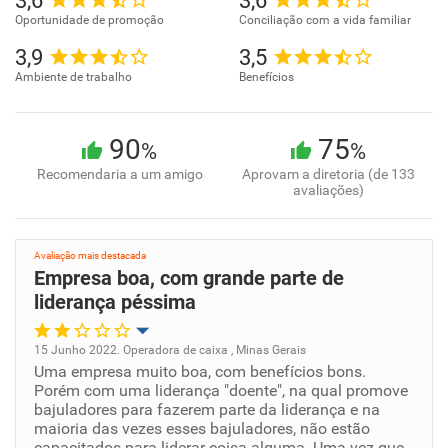
3,6
3,6
Oportunidade de promoção
Conciliação com a vida familiar
3,9
3,5
Ambiente de trabalho
Benefícios
90
75
%
%
Recomendaria a um amigo
Aprovam a diretoria (de 133
avaliações)
Avaliação mais destacada
Empresa boa, com grande parte de
liderança péssima
15 Junho 2022. Operadora de caixa , Minas Gerais
Uma empresa muito boa, com benefícios bons.
Oportunidade de promoção
Porém com uma liderança "doente", na qual promove
bajuladores para fazerem parte da liderança e na
Ambiente de trabalho
maioria das vezes esses bajuladores, não estão
capacitados para liderar coisa alguma. Uma vez que