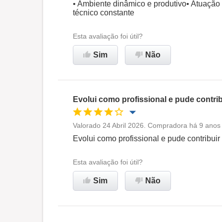
Oportunidade de promoção
• Ambiente dinâmico e produtivo• Atuação
técnico constante
Ambiente de trabalho
Esta avaliação foi útil?
Recomenda esta empresa
Sim
Não
Evolui como profissional e pude contri
Valorado 24 Abril 2026. Compradora há 9 anos 
Oportunidade de promoção
Evolui como profissional e pude contribui
Ambiente de trabalho
Esta avaliação foi útil?
Sim
Não
Recomenda esta empresa