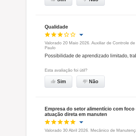
Qualidade
Valorado 20 Maio 2026. Auxiliar de Controle d
Paulo
Oportunidade de promoção
Possibilidade de aprendizado limitado, tr
Ambiente de trabalho
Esta avaliação foi útil?
Sim
Não
Não recomenda esta
empresa
Empresa do setor alimentício com foc
atuação direta em manuten
Valorado 30 Abril 2026. Mecânico de Manutenç