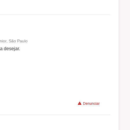
Conciliação com a vida familiar
Benefícios
Não recomenda a diretoria
nior, São Paulo
Conciliação com a vida familiar
a desejar.
Benefícios
Recomenda a diretoria
Denunciar