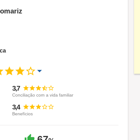
Romariz
sca
3,7
Conciliação com a vida familiar
3,4
Benefícios
67