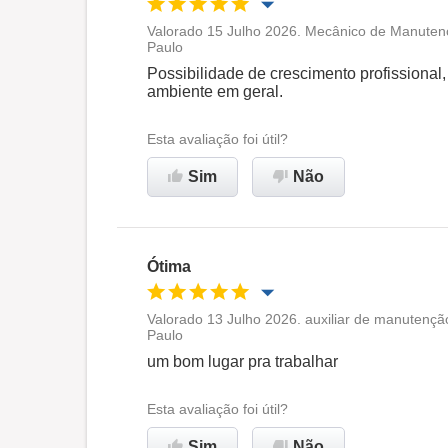
Valorado 15 Julho 2026. Mecânico de Manuten
Paulo
Oportunidade de promoção
Possibilidade de crescimento profissional
ambiente em geral.
Ambiente de trabalho
Esta avaliação foi útil?
Recomenda esta empresa
Sim
Não
Ótima
Valorado 13 Julho 2026. auxiliar de manutençã
Paulo
Oportunidade de promoção
um bom lugar pra trabalhar
Ambiente de trabalho
Esta avaliação foi útil?
Sim
Não
Recomenda esta empresa