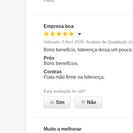
Paulo
Oportunidade de promoção
Ambiente de trabalho
Empresa boa
Não recomenda esta
empresa
Valorado 3 Abril 2026. Analista de Qualidade Jú
Oportunidade de promoção
Bons benefício, liderença deixa um pouco 
Prós
Ambiente de trabalho
Bons benefícios.
Contras
Flata mão firme na liderança.
Recomenda esta empresa
Esta avaliação foi útil?
Sim
Não
Muito a melhorar