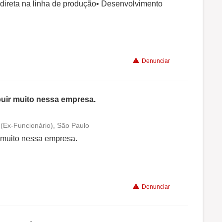
Conciliação com a vida familiar
 direta na linha de produção• Desenvolvimento
Benefícios
Denunciar
buir muito nessa empresa.
(Ex-Funcionário), São Paulo
Conciliação com a vida familiar
r muito nessa empresa.
Benefícios
Denunciar
Recomenda a diretoria