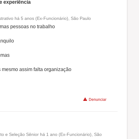
 experiência
trativo há 5 anos (Ex-Funcionário), São Paulo
Conciliação com a vida familiar
timas pessoas no trabalho
Benefícios
anquilo
lemas
Não recomenda a diretoria
s mesmo assim falta organização
Denunciar
nto e Seleção Sênior há 1 ano (Ex-Funcionário), São