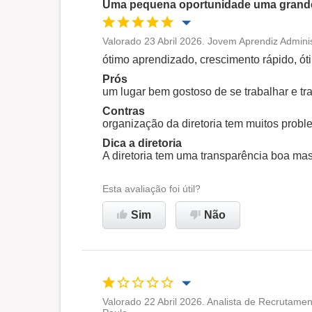
Uma pequena oportunidade uma grande
Valorado 23 Abril 2026. Jovem Aprendiz Adminis
Oportunidade de promoção
ótimo aprendizado, crescimento rápido, ó
Prós
Ambiente de trabalho
um lugar bem gostoso de se trabalhar e tr
Contras
organização da diretoria tem muitos prob
Recomenda esta empresa
Dica a diretoria
A diretoria tem uma transparência boa ma
Esta avaliação foi útil?
Sim
Não
Valorado 22 Abril 2026. Analista de Recrutame