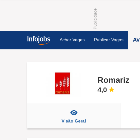
Av
Achar Vagas
Publicar Vagas
Romariz
4,0
Visão Geral