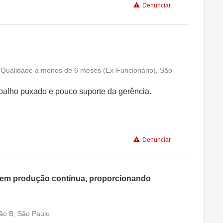
Denunciar
e Qualidade a menos de 6 meses (Ex-Funcionário), São
Conciliação com a vida familiar
abalho puxado e pouco suporte da gerência.
Benefícios
Não recomenda a diretoria
Denunciar
o em produção contínua, proporcionando
ão B, São Paulo