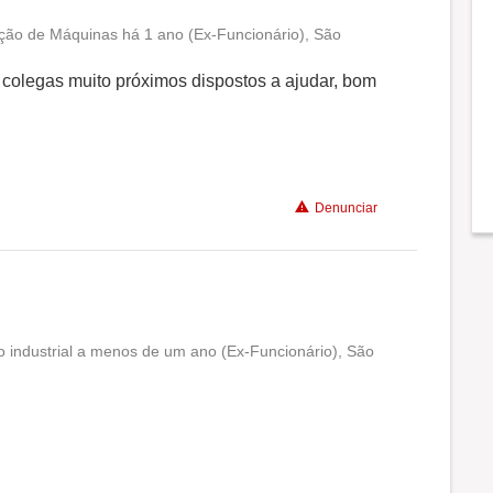
ção de Máquinas há 1 ano (Ex-Funcionário), São
Conciliação com a vida familiar
, colegas muito próximos dispostos a ajudar, bom
Benefícios
Recomenda a diretoria
Denunciar
o industrial a menos de um ano (Ex-Funcionário), São
Conciliação com a vida familiar
Benefícios
Não recomenda a diretoria