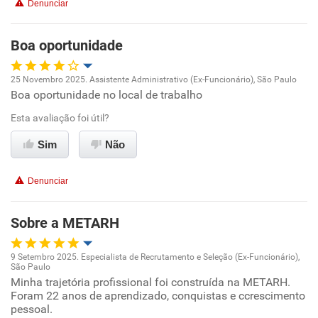
Denunciar
Recomenda esta empresa
Boa oportunidade
Recomenda a diretoria
25 Novembro 2025. Assistente Administrativo (Ex-Funcionário), São Paulo
Boa oportunidade no local de trabalho
Oportunidade de promoção
Esta avaliação foi útil?
Ambiente de trabalho
Sim
Não
Conciliação com a vida familiar
Denunciar
Benefícios
Sobre a METARH
Recomenda esta empresa
9 Setembro 2025. Especialista de Recrutamento e Seleção (Ex-Funcionário),
Recomenda a diretoria
São Paulo
Oportunidade de promoção
Minha trajetória profissional foi construída na METARH.
Foram 22 anos de aprendizado, conquistas e ccrescimento
pessoal.
Ambiente de trabalho