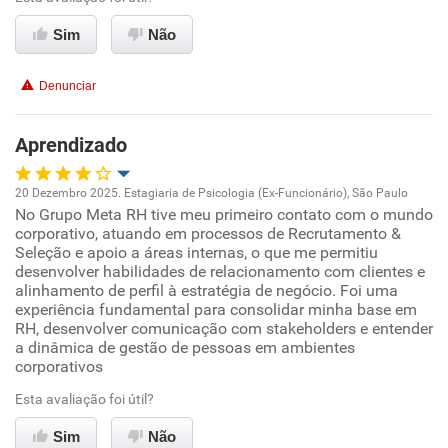
Sim
Não
Conciliação com a vida familiar
Denunciar
Benefícios
Aprendizado
Recomenda esta empresa
Recomenda a diretoria
20 Dezembro 2025. Estagiaria de Psicologia (Ex-Funcionário), São Paulo
No Grupo Meta RH tive meu primeiro contato com o mundo
Oportunidade de promoção
corporativo, atuando em processos de Recrutamento &
Seleção e apoio a áreas internas, o que me permitiu
Ambiente de trabalho
desenvolver habilidades de relacionamento com clientes e
alinhamento de perfil à estratégia de negócio. Foi uma
experiência fundamental para consolidar minha base em
Conciliação com a vida familiar
RH, desenvolver comunicação com stakeholders e entender
a dinâmica de gestão de pessoas em ambientes
corporativos
Benefícios
Esta avaliação foi útil?
Recomenda esta empresa
Sim
Não
Recomenda a diretoria