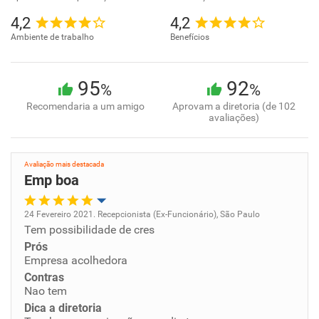
4,2
4,2
Ambiente de trabalho
Benefícios
95
92
%
%
Recomendaria a um amigo
Aprovam a diretoria (de 102
avaliações)
Avaliação mais destacada
Emp boa
24 Fevereiro 2021. Recepcionista (Ex-Funcionário), São Paulo
Tem possibilidade de cres
Oportunidade de promoção
Prós
Empresa acolhedora
Ambiente de trabalho
Contras
Nao tem
Conciliação com a vida familiar
Dica a diretoria