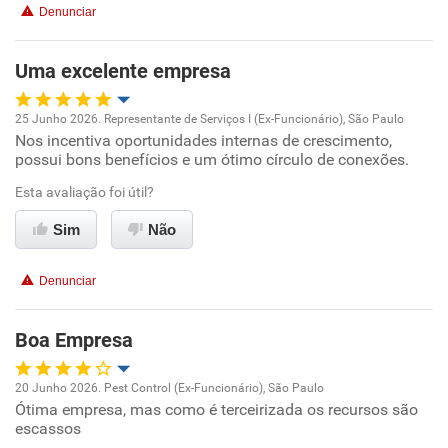
Denunciar
Recomenda esta empresa
Recomenda a diretoria
Uma excelente empresa
25 Junho 2026. Representante de Serviços I (Ex-Funcionário), São Paulo
Nos incentiva oportunidades internas de crescimento,
Oportunidade de promoção
possui bons benefícios e um ótimo círculo de conexões.
Ambiente de trabalho
Esta avaliação foi útil?
Sim
Não
Conciliação com a vida familiar
Denunciar
Benefícios
Boa Empresa
Recomenda esta empresa
20 Junho 2026. Pest Control (Ex-Funcionário), São Paulo
Ótima empresa, mas como é terceirizada os recursos são
Oportunidade de promoção
escassos