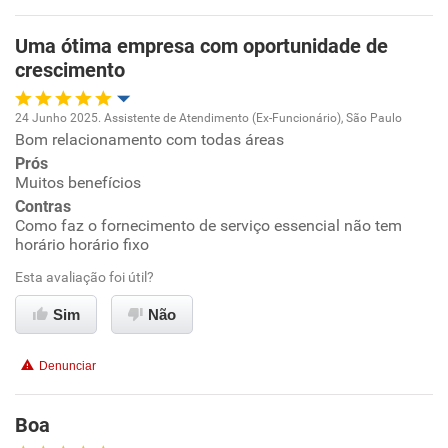
Não recomenda a diretoria
Uma ótima empresa com oportunidade de
crescimento
24 Junho 2025. Assistente de Atendimento (Ex-Funcionário), São Paulo
Bom relacionamento com todas áreas
Oportunidade de promoção
Prós
Muitos benefícios
Ambiente de trabalho
Contras
Como faz o fornecimento de serviço essencial não tem
Conciliação com a vida familiar
horário horário fixo
Esta avaliação foi útil?
Benefícios
Sim
Não
Recomenda esta empresa
Denunciar
Recomenda a diretoria
Boa