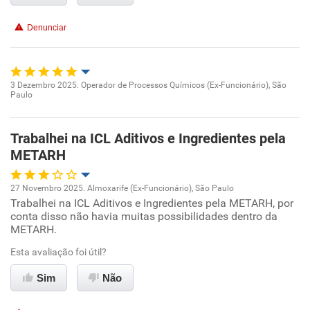
Denunciar
3 Dezembro 2025. Operador de Processos Químicos (Ex-Funcionário), São
Paulo
Oportunidade de promoção
Ambiente de trabalho
Trabalhei na ICL Aditivos e Ingredientes pela
METARH
Conciliação com a vida familiar
27 Novembro 2025. Almoxarife (Ex-Funcionário), São Paulo
Trabalhei na ICL Aditivos e Ingredientes pela METARH, por
Oportunidade de promoção
Benefícios
conta disso não havia muitas possibilidades dentro da
METARH.
Ambiente de trabalho
Recomenda esta empresa
Esta avaliação foi útil?
Conciliação com a vida familiar
Sim
Não
Benefícios