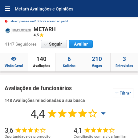
Metarh Avaliações e Opiniões
Esta empresa é sua? Solicite acesso ao perfil.
METARH
4,5
4147 Seguidores
Seguir
Avaliar
140
6
210
3
Visão Geral
Avaliações
Salários
Vagas
Entrevistas
Avaliações de funcionários
Filtrar
148 Avaliações relacionadas a sua busca
4,4
3,6
4,1
Oportunidade de promoção
Conciliação com a vida familiar