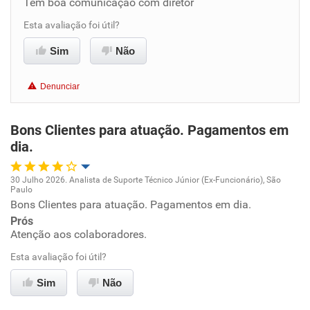
Tem boa comunicação com diretor
Benefícios
Esta avaliação foi útil?
Sim
Não
Recomenda esta empresa
Recomenda a diretoria
Denunciar
Bons Clientes para atuação. Pagamentos em
dia.
30 Julho 2026. Analista de Suporte Técnico Júnior (Ex-Funcionário), São
Paulo
Oportunidade de promoção
Bons Clientes para atuação. Pagamentos em dia.
Prós
Ambiente de trabalho
Atenção aos colaboradores.
Esta avaliação foi útil?
Conciliação com a vida familiar
Sim
Não
Benefícios