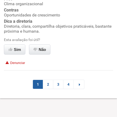
Clima organizacional
Contras
Conciliação com a vida familiar
Oportunidades de crescimento
Dica a diretoria
Benefícios
Diretoria, clara, compartilha objetivos praticáveis, bastante
próxima e humana.
Recomenda esta empresa
Esta avaliação foi útil?
Recomenda a diretoria
Sim
Não
Denunciar
1
2
3
4