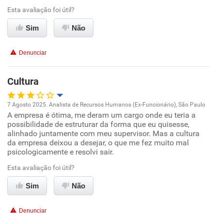
Esta avaliação foi útil?
Conciliação com a vida familiar
Sim
Não
Benefícios
Denunciar
Recomenda esta empresa
Cultura
Recomenda a diretoria
7 Agosto 2025. Analista de Recursos Humanos (Ex-Funcionário), São Paulo
A empresa é ótima, me deram um cargo onde eu teria a
Oportunidade de promoção
possibilidade de estruturar da forma que eu quisesse,
alinhado juntamente com meu supervisor. Mas a cultura
Ambiente de trabalho
da empresa deixou a desejar, o que me fez muito mal
psicologicamente e resolvi sair.
Conciliação com a vida familiar
Esta avaliação foi útil?
Sim
Não
Benefícios
Denunciar
Recomenda esta empresa