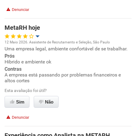
Denunciar
Benefícios
MetaRH hoje
Recomenda esta empresa
12 Maio 2026. Assistente de Recrutamento e Seleção, São Paulo
Uma empresa legal, ambiente confortável de se trabalhar.
Oportunidade de promoção
Prós
Hibrido e ambiente ok
Ambiente de trabalho
Contras
A empresa está passando por problemas financeiros e
Conciliação com a vida familiar
altos cortes
Esta avaliação foi útil?
Benefícios
Sim
Não
Recomenda esta empresa
Denunciar
Não recomenda a diretoria
Experiência como Analista na METARH