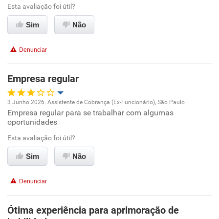
Ambiente de trabalho
Esta avaliação foi útil?
Sim
Não
Conciliação com a vida familiar
Denunciar
Benefícios
Empresa regular
Recomenda esta empresa
Recomenda a diretoria
3 Junho 2026. Assistente de Cobrança (Ex-Funcionário), São Paulo
Empresa regular para se trabalhar com algumas
Oportunidade de promoção
oportunidades
Ambiente de trabalho
Esta avaliação foi útil?
Sim
Não
Conciliação com a vida familiar
Denunciar
Benefícios
Ótima experiência para aprimoração de
Não recomenda esta empresa