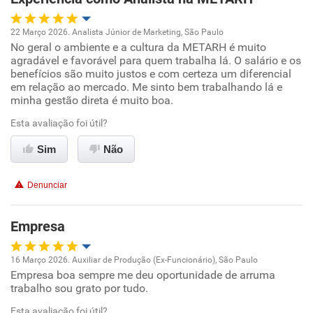
22 Março 2026. Analista Júnior de Marketing, São Paulo
No geral o ambiente e a cultura da METARH é muito
Oportunidade de promoção
agradável e favorável para quem trabalha lá. O salário e os
benefícios são muito justos e com certeza um diferencial
Ambiente de trabalho
em relação ao mercado. Me sinto bem trabalhando lá e
minha gestão direta é muito boa.
Conciliação com a vida familiar
Esta avaliação foi útil?
Sim
Não
Benefícios
Denunciar
Recomenda esta empresa
Recomenda a diretoria
Empresa
16 Março 2026. Auxiliar de Produção (Ex-Funcionário), São Paulo
Empresa boa sempre me deu oportunidade de arruma
Oportunidade de promoção
trabalho sou grato por tudo.
Ambiente de trabalho
Esta avaliação foi útil?