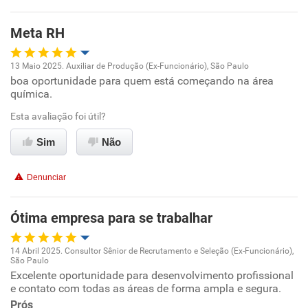
Benefícios
Meta RH
Recomenda esta empresa
13 Maio 2025. Auxiliar de Produção (Ex-Funcionário), São Paulo
Não recomenda a diretoria
boa oportunidade para quem está começando na área
Oportunidade de promoção
química.
Ambiente de trabalho
Esta avaliação foi útil?
Sim
Não
Conciliação com a vida familiar
Denunciar
Benefícios
Ótima empresa para se trabalhar
Recomenda esta empresa
14 Abril 2025. Consultor Sênior de Recrutamento e Seleção (Ex-Funcionário),
São Paulo
Oportunidade de promoção
Excelente oportunidade para desenvolvimento profissional
e contato com todas as áreas de forma ampla e segura.
Ambiente de trabalho
Prós