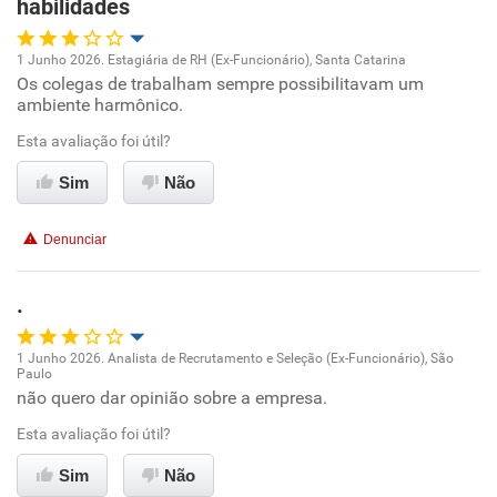
habilidades
1 Junho 2026. Estagiária de RH (Ex-Funcionário), Santa Catarina
Os colegas de trabalham sempre possibilitavam um
Oportunidade de promoção
ambiente harmônico.
Ambiente de trabalho
Esta avaliação foi útil?
Sim
Não
Conciliação com a vida familiar
Denunciar
Benefícios
.
Recomenda esta empresa
Recomenda a diretoria
1 Junho 2026. Analista de Recrutamento e Seleção (Ex-Funcionário), São
Paulo
Oportunidade de promoção
não quero dar opinião sobre a empresa.
Esta avaliação foi útil?
Ambiente de trabalho
Sim
Não
Conciliação com a vida familiar