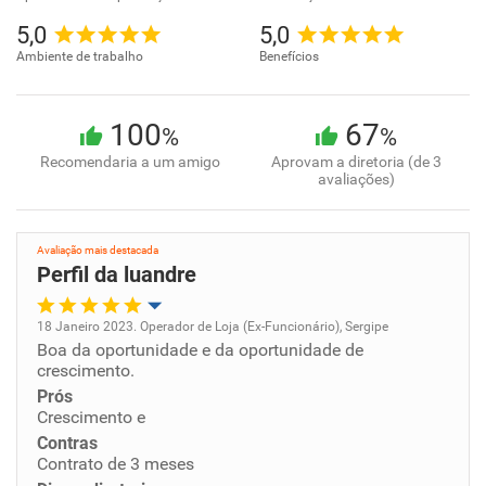
5,0
5,0
Ambiente de trabalho
Benefícios
100
67
%
%
Recomendaria a um amigo
Aprovam a diretoria (de 3
avaliações)
Avaliação mais destacada
Perfil da luandre
18 Janeiro 2023. Operador de Loja (Ex-Funcionário), Sergipe
Boa da oportunidade e da oportunidade de
Oportunidade de promoção
crescimento.
Prós
Ambiente de trabalho
Crescimento e
Contras
Conciliação com a vida familiar
Contrato de 3 meses