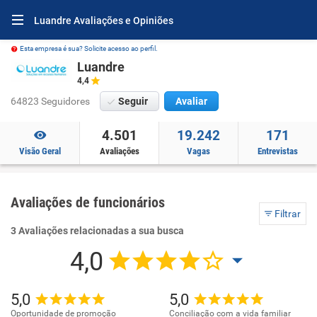
Luandre Avaliações e Opiniões
Esta empresa é sua? Solicite acesso ao perfil.
Luandre
4,4
64823 Seguidores
Seguir
Avaliar
4.501
19.242
171
Visão Geral
Avaliações
Vagas
Entrevistas
Avaliações de funcionários
Filtrar
3 Avaliações relacionadas a sua busca
4,0
5,0
5,0
Oportunidade de promoção
Conciliação com a vida familiar