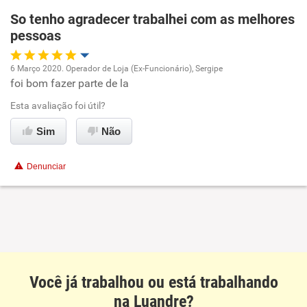
So tenho agradecer trabalhei com as melhores
Recomenda esta empresa
pessoas
Não recomenda a diretoria
6 Março 2020. Operador de Loja (Ex-Funcionário), Sergipe
foi bom fazer parte de la
Oportunidade de promoção
Esta avaliação foi útil?
Ambiente de trabalho
Sim
Não
Conciliação com a vida familiar
Denunciar
Benefícios
Recomenda esta empresa
Recomenda a diretoria
Você já trabalhou ou está trabalhando
na Luandre?