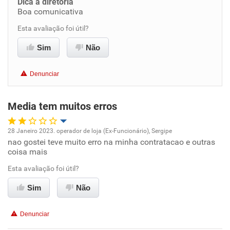
Dica a diretoria
Boa comunicativa
Benefícios
Esta avaliação foi útil?
Recomenda esta empresa
Sim
Não
Recomenda a diretoria
Denunciar
Media tem muitos erros
28 Janeiro 2023. operador de loja (Ex-Funcionário), Sergipe
nao gostei teve muito erro na minha contratacao e outras
Oportunidade de promoção
coisa mais
Ambiente de trabalho
Esta avaliação foi útil?
Sim
Não
Conciliação com a vida familiar
Denunciar
Benefícios