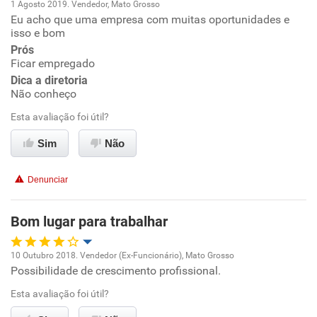
1 Agosto 2019. Vendedor, Mato Grosso
Eu acho que uma empresa com muitas oportunidades e
Oportunidade de promoção
isso e bom
Prós
Ambiente de trabalho
Ficar empregado
Dica a diretoria
Conciliação com a vida familiar
Não conheço
Esta avaliação foi útil?
Benefícios
Sim
Não
Recomenda esta empresa
Denunciar
Recomenda a diretoria
Bom lugar para trabalhar
10 Outubro 2018. Vendedor (Ex-Funcionário), Mato Grosso
Possibilidade de crescimento profissional.
Oportunidade de promoção
Esta avaliação foi útil?
Ambiente de trabalho