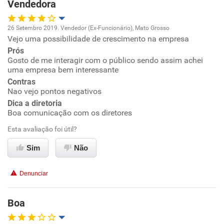
Vendedora
26 Setembro 2019. Vendedor (Ex-Funcionário), Mato Grosso
Vejo uma possibilidade de crescimento na empresa
Oportunidade de promoção
Prós
Gosto de me interagir com o público sendo assim achei
Ambiente de trabalho
uma empresa bem interessante
Contras
Conciliação com a vida familiar
Nao vejo pontos negativos
Dica a diretoria
Boa comunicação com os diretores
Benefícios
Esta avaliação foi útil?
Recomenda esta empresa
Sim
Não
Recomenda a diretoria
Denunciar
Boa