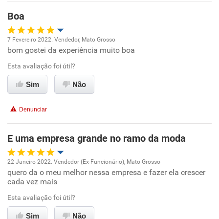
Benefícios
Boa
Recomenda esta empresa
7 Fevereiro 2022. Vendedor, Mato Grosso
Recomenda a diretoria
bom gostei da experiência muito boa
Oportunidade de promoção
Esta avaliação foi útil?
Ambiente de trabalho
Sim
Não
Conciliação com a vida familiar
Denunciar
Benefícios
E uma empresa grande no ramo da moda
Recomenda esta empresa
22 Janeiro 2022. Vendedor (Ex-Funcionário), Mato Grosso
Recomenda a diretoria
quero da o meu melhor nessa empresa e fazer ela crescer
Oportunidade de promoção
cada vez mais
Ambiente de trabalho
Esta avaliação foi útil?
Sim
Não