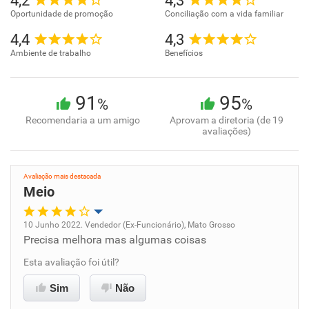
4,2
4,3
Oportunidade de promoção
Conciliação com a vida familiar
4,4
4,3
Ambiente de trabalho
Benefícios
91
95
%
%
Recomendaria a um amigo
Aprovam a diretoria (de 19
avaliações)
Avaliação mais destacada
Meio
10 Junho 2022. Vendedor (Ex-Funcionário), Mato Grosso
Precisa melhora mas algumas coisas
Oportunidade de promoção
Esta avaliação foi útil?
Ambiente de trabalho
Sim
Não