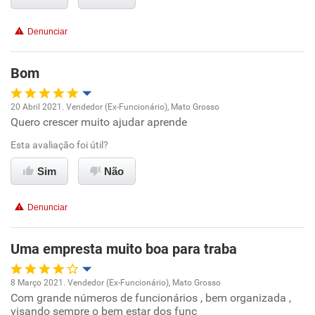
Conciliação com a vida familiar
Denunciar
Benefícios
Bom
Recomenda esta empresa
Recomenda a diretoria
20 Abril 2021. Vendedor (Ex-Funcionário), Mato Grosso
Quero crescer muito ajudar aprende
Oportunidade de promoção
Esta avaliação foi útil?
Ambiente de trabalho
Sim
Não
Conciliação com a vida familiar
Denunciar
Benefícios
Uma empresta muito boa para traba
Recomenda esta empresa
8 Março 2021. Vendedor (Ex-Funcionário), Mato Grosso
Recomenda a diretoria
Com grande números de funcionários , bem organizada ,
Oportunidade de promoção
visando sempre o bem estar dos func