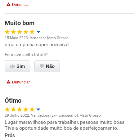
Denunciar
Muito bom
15 Maio 2023. Vendedor, Mato Grosso
uma empresa super acessível
Oportunidade de promoção
Esta avaliação foi útil?
Ambiente de trabalho
Sim
Não
Conciliação com a vida familiar
Denunciar
Benefícios
Ótimo
Recomenda esta empresa
29 Julho 2022. Vendedora (Ex-Funcionário), Mato Grosso
Recomenda a diretoria
Lugar maravilhoso para trabalhar, pessoas muito boas.
Oportunidade de promoção
Tive a oportunidade muito boa de aperfeiçoamento.
Prós
Ambiente de trabalho