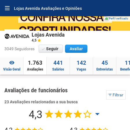
Lojas Avenida Avaliações e Opiniões
Perfil verificado
Lojas Avenida
4,5
3049 Seguidores
Seguir
Avaliar
1.763
441
142
45
1
Visão Geral
Avaliações
Salários
Vagas
Entrevistas
Benefi
Avaliações de funcionários
Filtrar
23 Avaliações relacionadas a sua busca
4,3