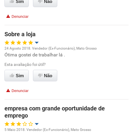
Sim
Não
Conciliação com a vida familiar
Denunciar
Benefícios
Sobre a loja
Recomenda esta empresa
24 Agosto 2018. Vendedor (Ex-Funcionário), Mato Grosso
Recomenda a diretoria
Ótima gostei de trabalhar lá .
Oportunidade de promoção
Esta avaliação foi útil?
Ambiente de trabalho
Sim
Não
Conciliação com a vida familiar
Denunciar
Benefícios
empresa com grande oportunidade de
emprego
Recomenda esta empresa
Recomenda a diretoria
5 Maio 2018. Vendedor (Ex-Funcionário), Mato Grosso