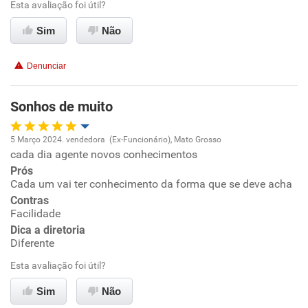
Ambiente de trabalho
Esta avaliação foi útil?
Sim
Não
Conciliação com a vida familiar
Denunciar
Benefícios
Sonhos de muito
Recomenda esta empresa
Recomenda a diretoria
5 Março 2024. vendedora (Ex-Funcionário), Mato Grosso
cada dia agente novos conhecimentos
Oportunidade de promoção
Prós
Cada um vai ter conhecimento da forma que se deve acha
Ambiente de trabalho
Contras
Facilidade
Conciliação com a vida familiar
Dica a diretoria
Diferente
Benefícios
Esta avaliação foi útil?
Sim
Não
Recomenda esta empresa