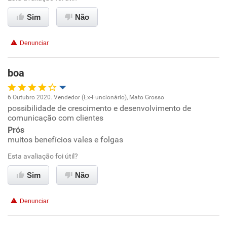
Ambiente de trabalho
Sim
Não
Conciliação com a vida familiar
Denunciar
Benefícios
boa
Recomenda esta empresa
6 Outubro 2020. Vendedor (Ex-Funcionário), Mato Grosso
Recomenda a diretoria
possibilidade de crescimento e desenvolvimento de
Oportunidade de promoção
comunicação com clientes
Prós
Ambiente de trabalho
muitos benefícios vales e folgas
Esta avaliação foi útil?
Conciliação com a vida familiar
Sim
Não
Benefícios
Denunciar
Recomenda esta empresa
Recomenda a diretoria