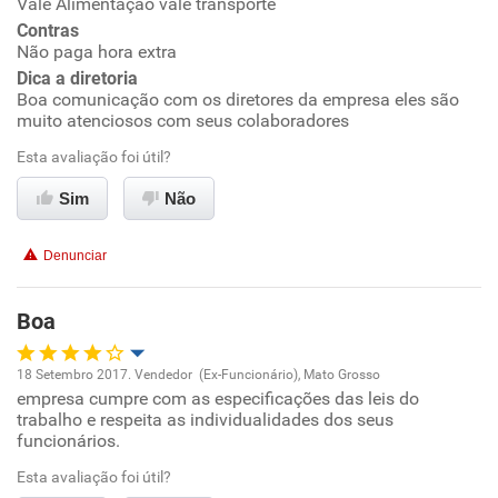
Vale Alimentação vale transporte
Contras
Conciliação com a vida familiar
Não paga hora extra
Dica a diretoria
Boa comunicação com os diretores da empresa eles são
Benefícios
muito atenciosos com seus colaboradores
Esta avaliação foi útil?
Recomenda esta empresa
Recomenda a diretoria
Sim
Não
Denunciar
Boa
18 Setembro 2017. Vendedor (Ex-Funcionário), Mato Grosso
empresa cumpre com as especificações das leis do
Oportunidade de promoção
trabalho e respeita as individualidades dos seus
funcionários.
Ambiente de trabalho
Esta avaliação foi útil?