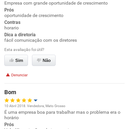
Empresa com grande oportunidade de crescimento
Oportunidade de promoção
Prós
oportunidade de crescimento
Ambiente de trabalho
Contras
horario
Conciliação com a vida familiar
Dica a diretoria
fácil comunicação com os diretores
Benefícios
Esta avaliação foi útil?
Sim
Não
Recomenda esta empresa
Recomenda a diretoria
Denunciar
Bom
10 Abril 2018. Vendedora, Mato Grosso
É uma empresa boa para trabalhar mas o problema era o
Oportunidade de promoção
horário
Prós
Ambiente de trabalho