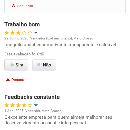
Conciliação com a vida familiar
Denunciar
Benefícios
Trabalho bom
Não recomenda esta empresa
Não recomenda a diretoria
22 Junho 2026. Vendedor (Ex-Funcionário), Mato Grosso
tranquilo aconhedor motivante transparente e saldavel
Oportunidade de promoção
Esta avaliação foi útil?
Ambiente de trabalho
Sim
Não
Conciliação com a vida familiar
Denunciar
Benefícios
Feedbacks constante
Recomenda esta empresa
1 Abril 2025. Vendedor, Mato Grosso
É excelente empresa para quem almeja melhorar seu
Oportunidade de promoção
desenvolvimento pessoal e interpessoal.