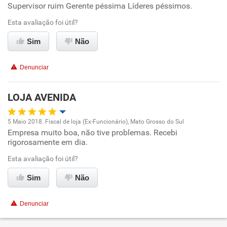
Supervisor ruim Gerente péssima Líderes péssimos.
Benefícios
Esta avaliação foi útil?
Sim
Não
Não recomenda esta empresa
Não recomenda a diretoria
Denunciar
LOJA AVENIDA
5 Maio 2018. Fiscal de loja (Ex-Funcionário), Mato Grosso do Sul
Empresa muito boa, não tive problemas. Recebi
Oportunidade de promoção
rigorosamente em dia.
Ambiente de trabalho
Esta avaliação foi útil?
Sim
Não
Conciliação com a vida familiar
Denunciar
Benefícios