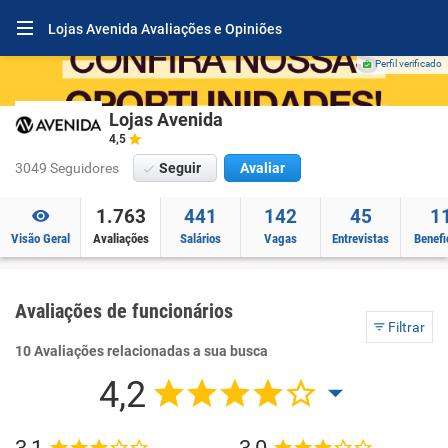
Lojas Avenida Avaliações e Opiniões
Perfil verificado
Lojas Avenida
4,5
3049 Seguidores
Seguir
Avaliar
1.763
441
142
45
1
Visão Geral
Avaliações
Salários
Vagas
Entrevistas
Benefi
Avaliações de funcionários
Filtrar
10 Avaliações relacionadas a sua busca
4,2