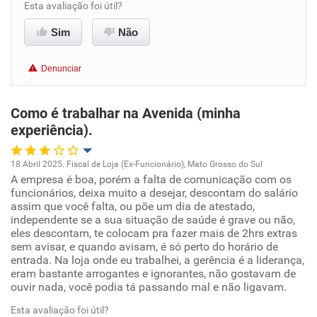
Conciliação com a vida familiar
Esta avaliação foi útil?
Sim
Não
Benefícios
Denunciar
Recomenda esta empresa
Recomenda a diretoria
Como é trabalhar na Avenida (minha
experiência).
18 Abril 2025. Fiscal de Loja (Ex-Funcionário), Mato Grosso do Sul
A empresa é boa, porém a falta de comunicação com os
Oportunidade de promoção
funcionários, deixa muito a desejar, descontam do salário
assim que você falta, ou põe um dia de atestado,
Ambiente de trabalho
independente se a sua situação de saúde é grave ou não,
eles descontam, te colocam pra fazer mais de 2hrs extras
sem avisar, e quando avisam, é só perto do horário de
Conciliação com a vida familiar
entrada. Na loja onde eu trabalhei, a gerência é a liderança,
eram bastante arrogantes e ignorantes, não gostavam de
ouvir nada, você podia tá passando mal e não ligavam.
Benefícios
Esta avaliação foi útil?