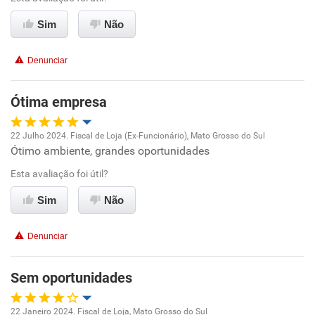
Sim
Não
Denunciar
Ótima empresa
22 Julho 2024. Fiscal de Loja (Ex-Funcionário), Mato Grosso do Sul
Ótimo ambiente, grandes oportunidades
Oportunidade de promoção
Esta avaliação foi útil?
Ambiente de trabalho
Sim
Não
Conciliação com a vida familiar
Denunciar
Benefícios
Sem oportunidades
Recomenda esta empresa
22 Janeiro 2024. Fiscal de Loja, Mato Grosso do Sul
Recomenda a diretoria