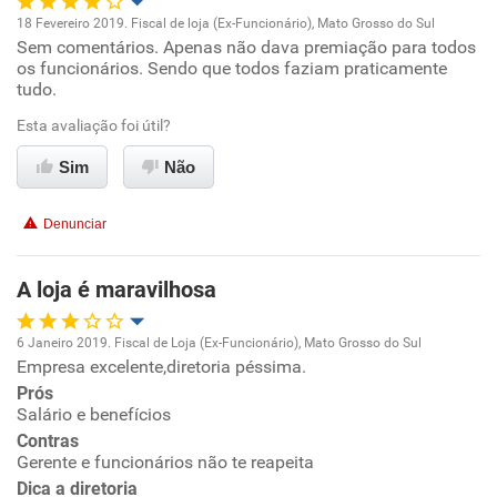
18 Fevereiro 2019. Fiscal de loja (Ex-Funcionário), Mato Grosso do Sul
Sem comentários. Apenas não dava premiação para todos
Oportunidade de promoção
os funcionários. Sendo que todos faziam praticamente
tudo.
Ambiente de trabalho
Esta avaliação foi útil?
Conciliação com a vida familiar
Sim
Não
Benefícios
Denunciar
Recomenda esta empresa
A loja é maravilhosa
Recomenda a diretoria
6 Janeiro 2019. Fiscal de Loja (Ex-Funcionário), Mato Grosso do Sul
Empresa excelente,diretoria péssima.
Oportunidade de promoção
Prós
Salário e benefícios
Ambiente de trabalho
Contras
Gerente e funcionários não te reapeita
Conciliação com a vida familiar
Dica a diretoria