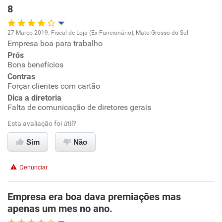
8
Recomenda esta empresa
Recomenda a diretoria
27 Março 2019. Fiscal de Loja (Ex-Funcionário), Mato Grosso do Sul
Empresa boa para trabalho
Oportunidade de promoção
Prós
Bons benefícios
Ambiente de trabalho
Contras
Forçar clientes com cartão
Conciliação com a vida familiar
Dica a diretoria
Falta de comunicação de diretores gerais
Benefícios
Esta avaliação foi útil?
Sim
Não
Recomenda esta empresa
Recomenda a diretoria
Denunciar
Empresa era boa dava premiações mas
apenas um mes no ano.