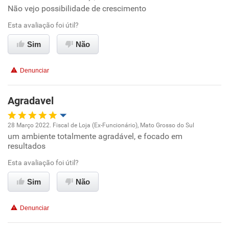
Não vejo possibilidade de crescimento
Oportunidade de promoção
Esta avaliação foi útil?
Ambiente de trabalho
Sim
Não
Conciliação com a vida familiar
Denunciar
Benefícios
Agradavel
Recomenda esta empresa
28 Março 2022. Fiscal de Loja (Ex-Funcionário), Mato Grosso do Sul
Recomenda a diretoria
um ambiente totalmente agradável, e focado em
Oportunidade de promoção
resultados
Ambiente de trabalho
Esta avaliação foi útil?
Sim
Não
Conciliação com a vida familiar
Denunciar
Benefícios