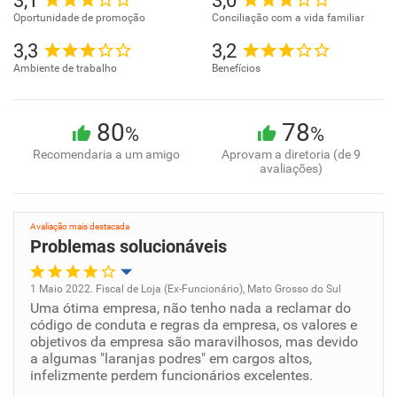
3,1
3,0
Oportunidade de promoção
Conciliação com a vida familiar
3,3
3,2
Ambiente de trabalho
Benefícios
80
78
%
%
Recomendaria a um amigo
Aprovam a diretoria (de 9
avaliações)
Avaliação mais destacada
Problemas solucionáveis
1 Maio 2022. Fiscal de Loja (Ex-Funcionário), Mato Grosso do Sul
Uma ótima empresa, não tenho nada a reclamar do
Oportunidade de promoção
código de conduta e regras da empresa, os valores e
objetivos da empresa são maravilhosos, mas devido
Ambiente de trabalho
a algumas "laranjas podres" em cargos altos,
infelizmente perdem funcionários excelentes.