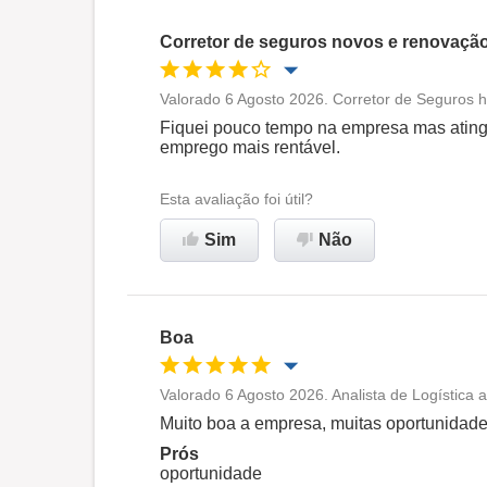
Corretor de seguros novos e renovaçã
Valorado 6 Agosto 2026. Corretor de Seguros h
Oportunidade de promoção
Fiquei pouco tempo na empresa mas atingi
emprego mais rentável.
Ambiente de trabalho
Esta avaliação foi útil?
Não recomenda esta
Sim
Não
empresa
Boa
Valorado 6 Agosto 2026. Analista de Logística
Oportunidade de promoção
Muito boa a empresa, muitas oportunidad
Prós
Ambiente de trabalho
oportunidade