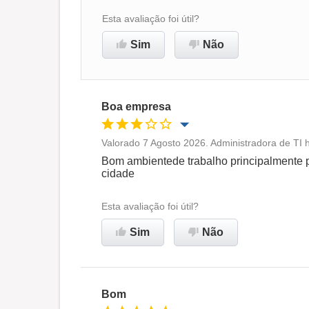
Esta avaliação foi útil?
Sim
Não
Boa empresa
Valorado 7 Agosto 2026. Administradora de TI 
Oportunidade de promoção
Bom ambientede trabalho principalmente 
cidade
Ambiente de trabalho
Esta avaliação foi útil?
Recomenda esta empresa
Sim
Não
Bom