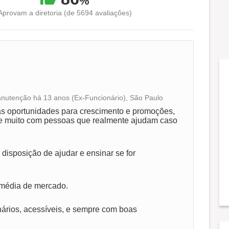
%
Aprovam a diretoria (de 5694 avaliações)
nutenção há 13 anos (Ex-Funcionário), São Paulo
Conciliação com a vida familiar
as oportunidades para crescimento e promoções,
de muito com pessoas que realmente ajudam caso
Benefícios
disposição de ajudar e ensinar se for
Recomenda a diretoria
 média de mercado.
ários, acessíveis, e sempre com boas