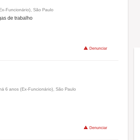
(Ex-Funcionário), São Paulo
Conciliação com a vida familiar
gas de trabalho
Benefícios
Denunciar
Não recomenda a diretoria
 há 6 anos (Ex-Funcionário), São Paulo
Conciliação com a vida familiar
Benefícios
Denunciar
Recomenda a diretoria