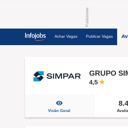
Av
Achar Vagas
Publicar Vagas
GRUPO SI
4,5
8.
Visão Geral
Avali