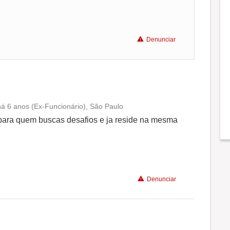
Denunciar
há 6 anos (Ex-Funcionário), São Paulo
Conciliação com a vida familiar
para quem buscas desafios e ja reside na mesma
Benefícios
Denunciar