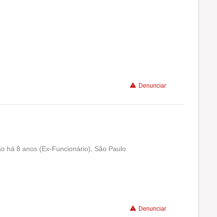
Recomenda a diretoria
Denunciar
o há 8 anos (Ex-Funcionário), São Paulo
Conciliação com a vida familiar
Benefícios
Denunciar
Recomenda a diretoria