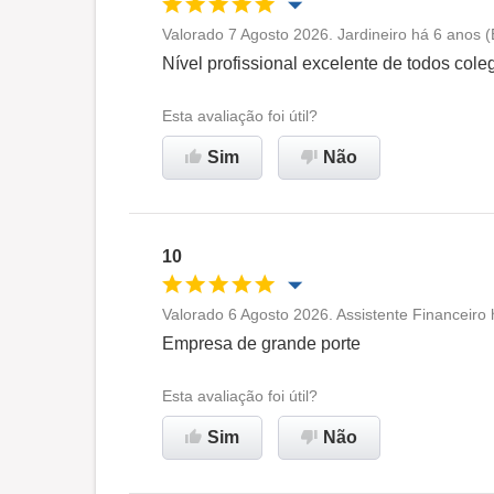
Valorado 7 Agosto 2026. Jardineiro há 6 anos 
Oportunidade de promoção
Nível profissional excelente de todos cole
Ambiente de trabalho
Esta avaliação foi útil?
Sim
Não
Não recomenda esta
empresa
10
Valorado 6 Agosto 2026. Assistente Financeiro
Oportunidade de promoção
Empresa de grande porte
Ambiente de trabalho
Esta avaliação foi útil?
Sim
Não
Recomenda esta empresa