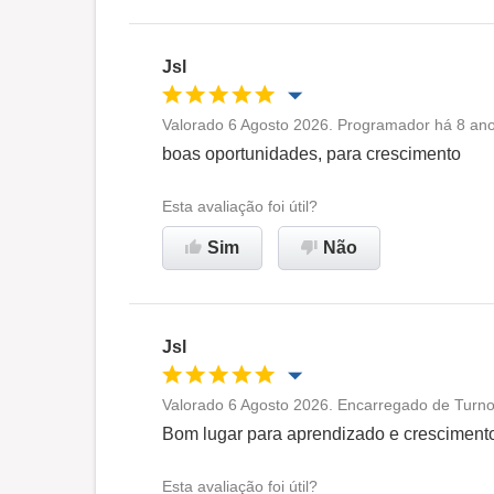
Jsl
Valorado 6 Agosto 2026. Programador há 8 ano
Oportunidade de promoção
boas oportunidades, para crescimento
Ambiente de trabalho
Esta avaliação foi útil?
Sim
Não
Recomenda esta empresa
Jsl
Valorado 6 Agosto 2026. Encarregado de Turno
Oportunidade de promoção
Bom lugar para aprendizado e cresciment
Ambiente de trabalho
Esta avaliação foi útil?