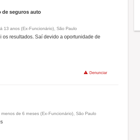
o de seguros auto
á 13 anos (Ex-Funcionário), São Paulo
Conciliação com a vida familiar
 os resultados. Saí devido a oportunidade de
Benefícios
Não recomenda a diretoria
Denunciar
 a menos de 6 meses (Ex-Funcionário), São Paulo
Conciliação com a vida familiar
es
Benefícios