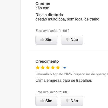
Contras
não tem
Recomenda esta empresa
Dica a diretoria
gestão muito boa, bom local de tralho
Esta avaliação foi útil?
Sim
Não
Crescimento
Valorado 6 Agosto 2026. Supervisor de operaçã
Oportunidade de promoção
Ótima empresa para se trabalhar.
Ambiente de trabalho
Esta avaliação foi útil?
Sim
Não
Recomenda esta empresa