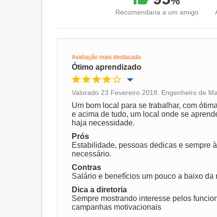
%
Recomendaria a um amigo
Avaliação mais destacada
Ótimo aprendizado
Valorado 23 Fevereiro 2018. Engenheiro de Ma
Oportunidade de promoção
Um bom local para se trabalhar, com ótim
e acima de tudo, um local onde se apren
haja necessidade.
Ambiente de trabalho
Prós
Estabilidade, pessoas dedicas e sempre à 
necessário.
Recomenda esta empresa
Contras
Salário e benefícios um pouco a baixo da
Dica a diretoria
Sempre mostrando interesse pelos funcion
campanhas motivacionais