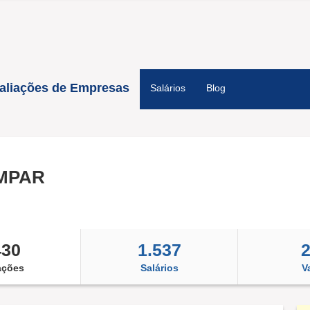
aliações de Empresas
Salários
Blog
MPAR
430
1.537
ações
Salários
V