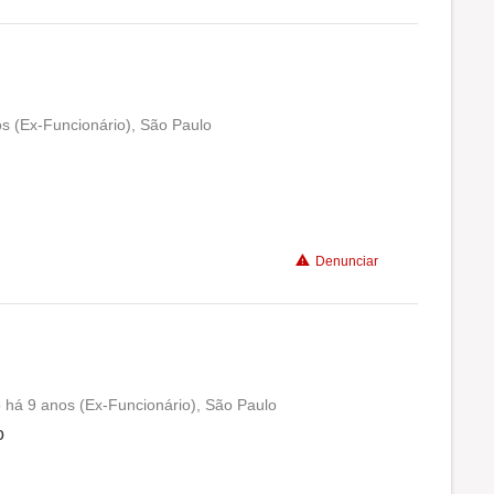
s (Ex-Funcionário), São Paulo
Conciliação com a vida familiar
Benefícios
Denunciar
Recomenda a diretoria
 há 9 anos (Ex-Funcionário), São Paulo
Conciliação com a vida familiar
o
Benefícios