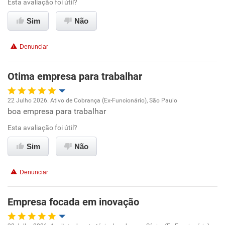
Ambiente de trabalho
Esta avaliação foi útil?
Sim
Não
Conciliação com a vida familiar
Denunciar
Benefícios
Otima empresa para trabalhar
Recomenda esta empresa
Recomenda a diretoria
22 Julho 2026. Ativo de Cobrança (Ex-Funcionário), São Paulo
boa empresa para trabalhar
Oportunidade de promoção
Esta avaliação foi útil?
Ambiente de trabalho
Sim
Não
Conciliação com a vida familiar
Denunciar
Benefícios
Empresa focada em inovação
Recomenda esta empresa