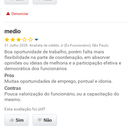
Benefícios
Denunciar
Recomenda esta empresa
medio
31 Julho 2026. Analista de crédito Jr (Ex-Funcionário), São Paulo
Boa oportunidade de trabalho, porém falta mais
Oportunidade de promoção
flexibilidade na parte de coordenação, em absorver
opiniões ou ideias de melhoria e a participação efetiva e
Ambiente de trabalho
democrática dos funcionários.
Prós
Muitas oportunidades de emprego, pontual e idonia.
Conciliação com a vida familiar
Contras
Pouca valorização do funcionário, ou a capacitação do
Benefícios
mesmo.
Esta avaliação foi útil?
Recomenda esta empresa
Sim
Não
Não recomenda a diretoria