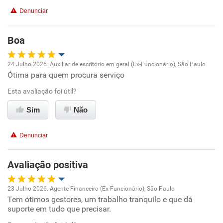
Não recomenda a diretoria
Denunciar
Boa
24 Julho 2026. Auxiliar de escritório em geral (Ex-Funcionário), São Paulo
Ótima para quem procura serviço
Oportunidade de promoção
Esta avaliação foi útil?
Ambiente de trabalho
Sim
Não
Conciliação com a vida familiar
Denunciar
Benefícios
Avaliação positiva
Recomenda esta empresa
23 Julho 2026. Agente Financeiro (Ex-Funcionário), São Paulo
Recomenda a diretoria
Tem ótimos gestores, um trabalho tranquilo e que dá
Oportunidade de promoção
suporte em tudo que precisar.