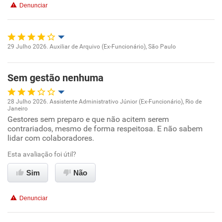
Denunciar
29 Julho 2026. Auxiliar de Arquivo (Ex-Funcionário), São Paulo
Oportunidade de promoção
Sem gestão nenhuma
Ambiente de trabalho
28 Julho 2026. Assistente Administrativo Júnior (Ex-Funcionário), Rio de
Conciliação com a vida familiar
Janeiro
Oportunidade de promoção
Gestores sem preparo e que não acitem serem
contrariados, mesmo de forma respeitosa. E não sabem
Benefícios
lidar com colaboradores.
Ambiente de trabalho
Esta avaliação foi útil?
Não recomenda esta empresa
Conciliação com a vida familiar
Sim
Não
Benefícios
Denunciar
Não recomenda esta empresa