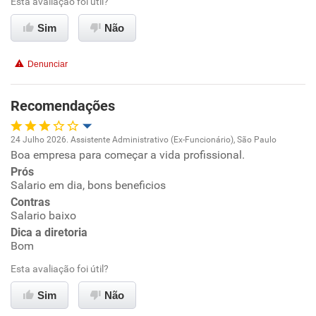
Esta avaliação foi útil?
Benefícios
Ambiente de trabalho
Sim
Não
Recomenda esta empresa
Conciliação com a vida familiar
Denunciar
Benefícios
Recomendações
Recomenda esta empresa
24 Julho 2026. Assistente Administrativo (Ex-Funcionário), São Paulo
Recomenda a diretoria
Boa empresa para começar a vida profissional.
Oportunidade de promoção
Prós
Salario em dia, bons beneficios
Ambiente de trabalho
Contras
Salario baixo
Conciliação com a vida familiar
Dica a diretoria
Bom
Benefícios
Esta avaliação foi útil?
Sim
Não
Recomenda esta empresa