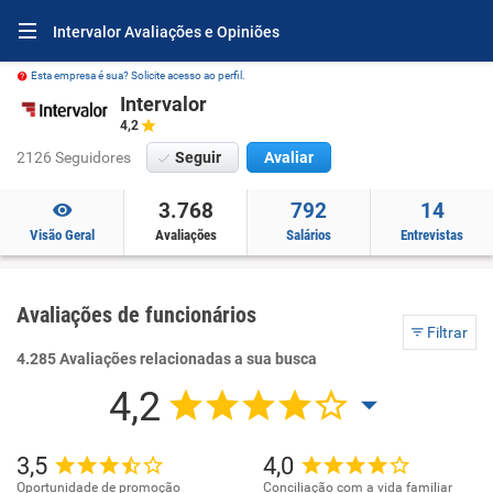
Intervalor Avaliações e Opiniões
Esta empresa é sua? Solicite acesso ao perfil.
Intervalor
4,2
2126 Seguidores
Seguir
Avaliar
3.768
792
14
Visão Geral
Avaliações
Salários
Entrevistas
Avaliações de funcionários
Filtrar
4.285 Avaliações relacionadas a sua busca
4,2
3,5
4,0
Oportunidade de promoção
Conciliação com a vida familiar