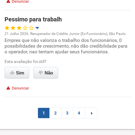
Denunciar
Benefícios
Pessimo para trabalh
Recomenda esta empresa
21 Julho 2026. Recuperador de Crédito Junior (Ex-Funcionário), São Paulo
Empres que não valoriza o trabalho dos funcionários, 0
Oportunidade de promoção
possibilidades de crescimento, não dão credibilidade para
o operador, nao tentam ajudar seus funcionários.
Ambiente de trabalho
Esta avaliação foi útil?
Conciliação com a vida familiar
Sim
Não
Benefícios
Denunciar
Não recomenda esta empresa
Não recomenda a diretoria
1
2
3
4