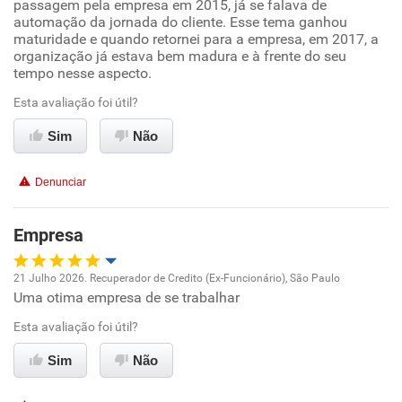
passagem pela empresa em 2015, já se falava de
Ambiente de trabalho
automação da jornada do cliente. Esse tema ganhou
maturidade e quando retornei para a empresa, em 2017, a
Conciliação com a vida familiar
organização já estava bem madura e à frente do seu
tempo nesse aspecto.
Benefícios
Esta avaliação foi útil?
Sim
Não
Recomenda esta empresa
Recomenda a diretoria
Denunciar
Empresa
21 Julho 2026. Recuperador de Credito (Ex-Funcionário), São Paulo
Uma otima empresa de se trabalhar
Oportunidade de promoção
Esta avaliação foi útil?
Ambiente de trabalho
Sim
Não
Conciliação com a vida familiar