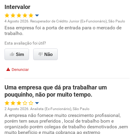
Intervalor
Não recomenda esta empresa
Não recomenda a diretoria
4 Agosto 2026. Recuperador de Crédito Junior (Ex-Funcionário), São Paulo
Essa empresa foi a porta de entrada para o mercado de
Oportunidade de promoção
trabalho.
Ambiente de trabalho
Esta avaliação foi útil?
Sim
Não
Conciliação com a vida familiar
Denunciar
Benefícios
Uma empresa que dá pra trabalhar um
Recomenda esta empresa
pouquinho, não por muito tempo.
Recomenda a diretoria
2 Agosto 2026. Analista (Ex-Funcionário), São Paulo
A empresa não fornece muito crescimento profissional,
Oportunidade de promoção
porém tem seus preferidos , local de trabalho bom e
organizado porém colegas de trabalho desmotivados ,sem
Ambiente de trabalho
muito benefício e muita cobrança ao extremo