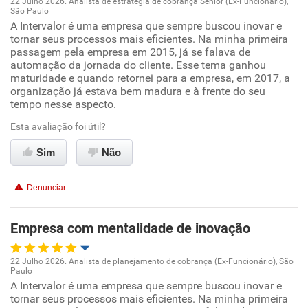
22 Julho 2026. Analista de estratégia de cobrança Sênior (Ex-Funcionário),
Recomenda a diretoria
São Paulo
Oportunidade de promoção
A Intervalor é uma empresa que sempre buscou inovar e
tornar seus processos mais eficientes. Na minha primeira
passagem pela empresa em 2015, já se falava de
Ambiente de trabalho
automação da jornada do cliente. Esse tema ganhou
maturidade e quando retornei para a empresa, em 2017, a
Conciliação com a vida familiar
organização já estava bem madura e à frente do seu
tempo nesse aspecto.
Benefícios
Esta avaliação foi útil?
Sim
Não
Recomenda esta empresa
Recomenda a diretoria
Denunciar
Empresa com mentalidade de inovação
22 Julho 2026. Analista de planejamento de cobrança (Ex-Funcionário), São
Paulo
Oportunidade de promoção
A Intervalor é uma empresa que sempre buscou inovar e
tornar seus processos mais eficientes. Na minha primeira