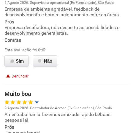
2 Agosto 2026. Supervisora operacional (Ex-Funcionário), São Paulo
Empresa de ambiente agradável, feedback de
Oportunidade de promoção
desenvolvimento e bom relacionamento entre as áreas.
Prós
Ambiente de trabalho
Empresa desafiadora, nós desperta as possibilidades e
desenvolvimento generalistas.
Conciliação com a vida familiar
Contras
Esta avaliação foi útil?
Benefícios
Sim
Não
Recomenda esta empresa
Denunciar
Não recomenda a diretoria
Muito boa
2 Agosto 2026. Controlador de Acesso (Ex-Funcionário), São Paulo
Amei trabalhar lá!fazemos amizade rapido lá!boas
Oportunidade de promoção
pessoas lá!
Prós
Ambiente de trabalho
Um pouco longe!