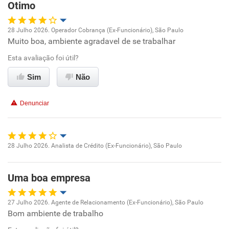
Otimo
Não recomenda a diretoria
28 Julho 2026. Operador Cobrança (Ex-Funcionário), São Paulo
Muito boa, ambiente agradavel de se trabalhar
Oportunidade de promoção
Esta avaliação foi útil?
Ambiente de trabalho
Sim
Não
Conciliação com a vida familiar
Denunciar
Benefícios
Recomenda esta empresa
28 Julho 2026. Analista de Crédito (Ex-Funcionário), São Paulo
Oportunidade de promoção
Uma boa empresa
Ambiente de trabalho
27 Julho 2026. Agente de Relacionamento (Ex-Funcionário), São Paulo
Conciliação com a vida familiar
Bom ambiente de trabalho
Oportunidade de promoção