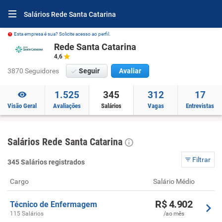
Salários Rede Santa Catarina
Esta empresa é sua? Solicite acesso ao perfil.
Rede Santa Catarina
4,6
3870 Seguidores
Seguir
Avaliar
1.525
345
312
17
Visão Geral
Avaliações
Salários
Vagas
Entrevistas
Salários Rede Santa Catarina
Filtrar
345 Salários registrados
Cargo
Salário Médio
R$ 4.902
Técnico de Enfermagem
115 Salários
/ao mês