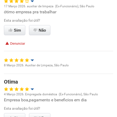
Recomenda a diretoria
17 Março 2026. auxiliar de limpeza (Ex-Funcionário), São Paulo
ótimo empresa pra trabalhar
Oportunidade de promoção
Esta avaliação foi útil?
Ambiente de trabalho
Sim
Não
Conciliação com a vida familiar
Denunciar
Benefícios
Recomenda esta empresa
8 Março 2026. Auxiliar de Limpeza, São Paulo
Oportunidade de promoção
Recomenda a diretoria
Otima
Ambiente de trabalho
4 Março 2026. Empregada doméstica (Ex-Funcionário), São Paulo
Conciliação com a vida familiar
Empresa boa,pagamento e beneficios em dia
Oportunidade de promoção
Esta avaliação foi útil?
Benefícios
Ambiente de trabalho