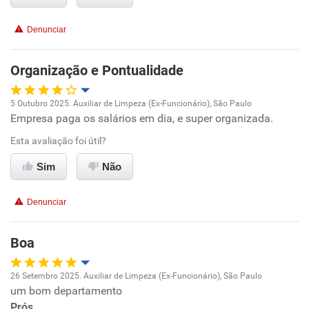
Benefícios
Denunciar
Não recomenda esta empresa
Organização e Pontualidade
Não recomenda a diretoria
5 Outubro 2025. Auxiliar de Limpeza (Ex-Funcionário), São Paulo
Empresa paga os salários em dia, e super organizada.
Oportunidade de promoção
Esta avaliação foi útil?
Ambiente de trabalho
Sim
Não
Conciliação com a vida familiar
Denunciar
Benefícios
Boa
Recomenda esta empresa
26 Setembro 2025. Auxiliar de Limpeza (Ex-Funcionário), São Paulo
Recomenda a diretoria
um bom departamento
Oportunidade de promoção
Prós