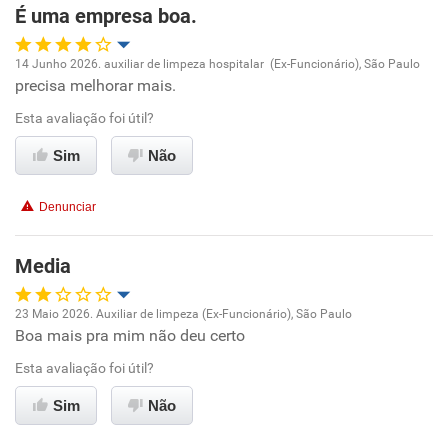
É uma empresa boa.
Recomenda esta empresa
14 Junho 2026. auxiliar de limpeza hospitalar (Ex-Funcionário), São Paulo
Recomenda a diretoria
precisa melhorar mais.
Oportunidade de promoção
Esta avaliação foi útil?
Ambiente de trabalho
Sim
Não
Conciliação com a vida familiar
Denunciar
Benefícios
Media
Recomenda esta empresa
23 Maio 2026. Auxiliar de limpeza (Ex-Funcionário), São Paulo
Recomenda a diretoria
Boa mais pra mim não deu certo
Oportunidade de promoção
Esta avaliação foi útil?
Ambiente de trabalho
Sim
Não
Conciliação com a vida familiar