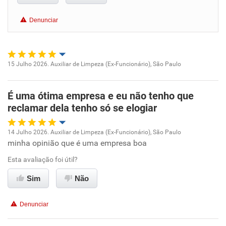
Conciliação com a vida familiar
Denunciar
Benefícios
Recomenda esta empresa
15 Julho 2026. Auxiliar de Limpeza (Ex-Funcionário), São Paulo
Recomenda a diretoria
Oportunidade de promoção
É uma ótima empresa e eu não tenho que
Ambiente de trabalho
reclamar dela tenho só se elogiar
Conciliação com a vida familiar
14 Julho 2026. Auxiliar de Limpeza (Ex-Funcionário), São Paulo
minha opinião que é uma empresa boa
Oportunidade de promoção
Benefícios
Esta avaliação foi útil?
Ambiente de trabalho
Recomenda esta empresa
Sim
Não
Recomenda a diretoria
Conciliação com a vida familiar
Denunciar
Benefícios