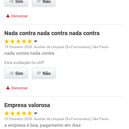
Sim
Não
Recomenda esta empresa
Conciliação com a vida familiar
Não recomenda a diretoria
Denunciar
Benefícios
Nada contra nada contra nada contra
Recomenda esta empresa
19 Fevereiro 2026. Auxiliar de Limpeza (Ex-Funcionário), São Paulo
Recomenda a diretoria
nada contra nada contra
Oportunidade de promoção
Esta avaliação foi útil?
Ambiente de trabalho
Sim
Não
Conciliação com a vida familiar
Denunciar
Benefícios
Empresa valorosa
Recomenda esta empresa
10 Fevereiro 2026. Auxiliar de Limpeza (Ex-Funcionário), São Paulo
Recomenda a diretoria
a empresa é boa, pagamento em dias
Oportunidade de promoção