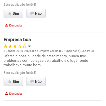
Esta avaliação foi útil?
Ambiente de trabalho
Sim
Não
Conciliação com a vida familiar
Denunciar
Benefícios
Empresa boa
Recomenda esta empresa
8 Janeiro 2026. Auxiliar de Limpeza escola (Ex-Funcionário), São Paulo
Recomenda a diretoria
Oferecia possibilidade de crescimento, nunca tive
Oportunidade de promoção
problemas com colegas de trabalho e o lugar onde
trabalhava muito bom .
Ambiente de trabalho
Esta avaliação foi útil?
Conciliação com a vida familiar
Sim
Não
Benefícios
Denunciar
Recomenda esta empresa