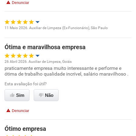
Denunciar
Benefícios
Recomenda esta empresa
11 Maio 2026. Auxiliar de Limpeza (Ex-Funcionário), São Paulo
Oportunidade de promoção
Recomenda a diretoria
Ótima e maravilhosa empresa
Ambiente de trabalho
26 Abril 2026. Auxiliar de Limpeza, Goiás
Conciliação com a vida familiar
praticamente empresa muito interessante e performe e
Oportunidade de promoção
ótima de trabalho qualidade incrível, salário maravilhoso .
Benefícios
Ambiente de trabalho
Esta avaliação foi útil?
Sim
Não
Recomenda esta empresa
Conciliação com a vida familiar
Recomenda a diretoria
Denunciar
Benefícios
Ótimo empresa
Recomenda esta empresa