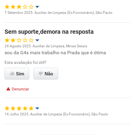
Recomenda esta empresa
7 Setembro 2025. Auxiliar de Limpeza (Ex-Funcionário), São Paulo
Recomenda a diretoria
Oportunidade de promoção
Sem suporte,demora na resposta
Ambiente de trabalho
24 Agosto 2025. Auxiliar de Limpeza, Minas Gerais
Conciliação com a vida familiar
sou da G4s mais trabalho na Prada que é ótima
Oportunidade de promoção
Esta avaliação foi útil?
Benefícios
Ambiente de trabalho
Sim
Não
Não recomenda esta empresa
Conciliação com a vida familiar
Não recomenda a diretoria
Denunciar
Benefícios
Não recomenda esta empresa
14 Julho 2025. Auxiliar de Limpeza (Ex-Funcionário), São Paulo
Oportunidade de promoção