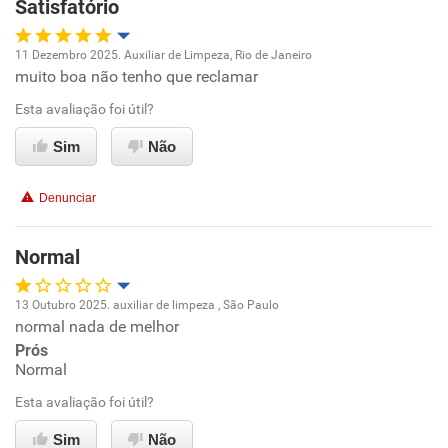
Satisfatório
Recomenda a diretoria
11 Dezembro 2025. Auxiliar de Limpeza, Rio de Janeiro
muito boa não tenho que reclamar
Oportunidade de promoção
Esta avaliação foi útil?
Ambiente de trabalho
Sim
Não
Conciliação com a vida familiar
Denunciar
Benefícios
Normal
Recomenda esta empresa
13 Outubro 2025. auxiliar de limpeza , São Paulo
Recomenda a diretoria
normal nada de melhor
Oportunidade de promoção
Prós
Normal
Ambiente de trabalho
Esta avaliação foi útil?
Conciliação com a vida familiar
Sim
Não