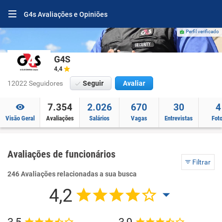
G4s Avaliações e Opiniões
Perfil verificado
G4S
4,4
12022 Seguidores
Seguir
Avaliar
7.354
2.026
670
30
4
Visão Geral
Avaliações
Salários
Vagas
Entrevistas
Fot
Avaliações de funcionários
Filtrar
246 Avaliações relacionadas a sua busca
4,2