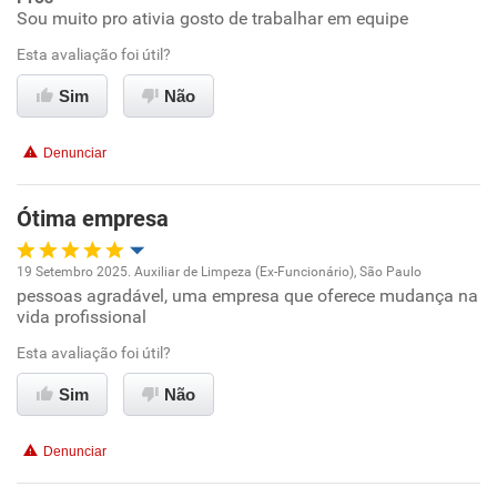
Sou muito pro ativia gosto de trabalhar em equipe
Ambiente de trabalho
Esta avaliação foi útil?
Conciliação com a vida familiar
Sim
Não
Benefícios
Denunciar
Recomenda esta empresa
Ótima empresa
Recomenda a diretoria
19 Setembro 2025. Auxiliar de Limpeza (Ex-Funcionário), São Paulo
pessoas agradável, uma empresa que oferece mudança na
Oportunidade de promoção
vida profissional
Ambiente de trabalho
Esta avaliação foi útil?
Sim
Não
Conciliação com a vida familiar
Denunciar
Benefícios