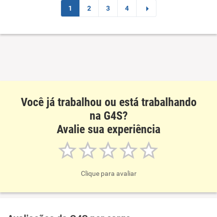
Ambiente de trabalho
1
2
3
4
Conciliação com a vida familiar
Benefícios
Recomenda esta empresa
Recomenda a diretoria
Você já trabalhou ou está trabalhando
na G4S?
Avalie sua experiência
Clique para avaliar