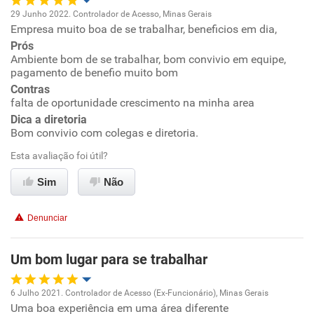
29 Junho 2022. Controlador de Acesso, Minas Gerais
Recomenda a diretoria
Empresa muito boa de se trabalhar, beneficios em dia,
Oportunidade de promoção
Prós
Ambiente bom de se trabalhar, bom convivio em equipe,
Ambiente de trabalho
pagamento de benefio muito bom
Contras
Conciliação com a vida familiar
falta de oportunidade crescimento na minha area
Dica a diretoria
Bom convivio com colegas e diretoria.
Benefícios
Esta avaliação foi útil?
Recomenda esta empresa
Sim
Não
Denunciar
Um bom lugar para se trabalhar
6 Julho 2021. Controlador de Acesso (Ex-Funcionário), Minas Gerais
Uma boa experiência em uma área diferente
Oportunidade de promoção