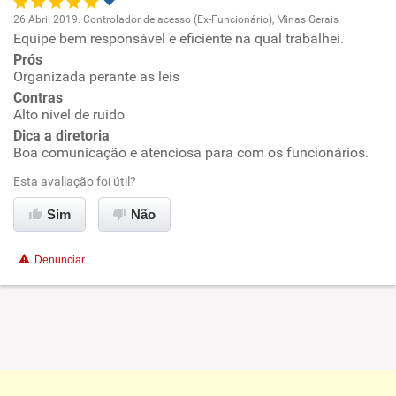
26 Abril 2019. Controlador de acesso (Ex-Funcionário), Minas Gerais
Equipe bem responsável e eficiente na qual trabalhei.
Oportunidade de promoção
Prós
Organizada perante as leis
Ambiente de trabalho
Contras
Alto nível de ruido
Conciliação com a vida familiar
Dica a diretoria
Boa comunicação e atenciosa para com os funcionários.
Benefícios
Esta avaliação foi útil?
Sim
Não
Recomenda esta empresa
Recomenda a diretoria
Denunciar