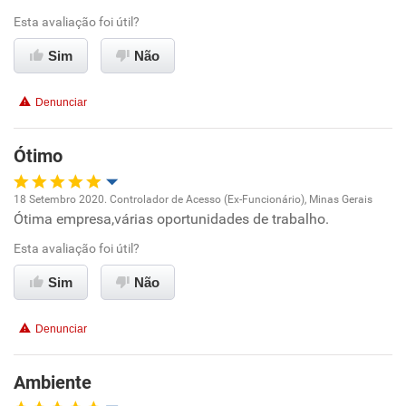
Esta avaliação foi útil?
Ambiente de trabalho
Sim
Não
Conciliação com a vida familiar
Denunciar
Benefícios
Ótimo
Recomenda esta empresa
18 Setembro 2020. Controlador de Acesso (Ex-Funcionário), Minas Gerais
Recomenda a diretoria
Ótima empresa,várias oportunidades de trabalho.
Oportunidade de promoção
Esta avaliação foi útil?
Ambiente de trabalho
Sim
Não
Conciliação com a vida familiar
Denunciar
Benefícios
Ambiente
Recomenda esta empresa