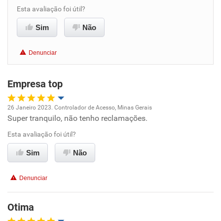
Conciliação com a vida familiar
Esta avaliação foi útil?
Benefícios
Sim
Não
Recomenda esta empresa
Denunciar
Recomenda a diretoria
Empresa top
26 Janeiro 2023. Controlador de Acesso, Minas Gerais
Super tranquilo, não tenho reclamações.
Oportunidade de promoção
Esta avaliação foi útil?
Ambiente de trabalho
Sim
Não
Conciliação com a vida familiar
Denunciar
Benefícios
Otima
Recomenda esta empresa