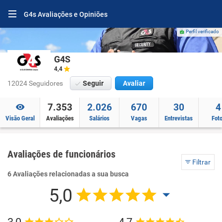
G4s Avaliações e Opiniões
Perfil verificado
G4S
4,4
12024 Seguidores
Seguir
Avaliar
7.353
2.026
670
30
4
Visão Geral
Avaliações
Salários
Vagas
Entrevistas
Fot
Avaliações de funcionários
Filtrar
6 Avaliações relacionadas a sua busca
5,0