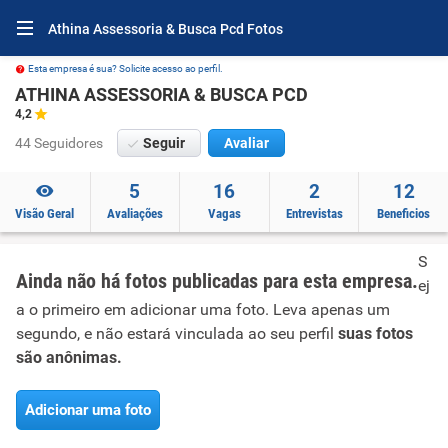
Athina Assessoria & Busca Pcd Fotos
Esta empresa é sua? Solicite acesso ao perfil.
ATHINA ASSESSORIA & BUSCA PCD
4,2
44 Seguidores
Seguir
Avaliar
5
16
2
12
Visão Geral
Avaliações
Vagas
Entrevistas
Beneficios
S
Ainda não há fotos publicadas para esta empresa.
ej
a o primeiro em adicionar uma foto. Leva apenas um
segundo, e não estará vinculada ao seu perfil
suas fotos
são anônimas.
Adicionar uma foto