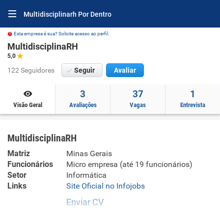
Multidisciplinarh Por Dentro
Esta empresa é sua? Solicite acesso ao perfil.
MultidisciplinaRH
5,0
122 Seguidores
Seguir
Avaliar
3
37
1
Visão Geral
Avaliações
Vagas
Entrevista
MultidisciplinaRH
Matriz
Minas Gerais
Funcionários
Micro empresa (até 19 funcionários)
Setor
Informática
Links
Site Oficial no Infojobs
Enviar CV