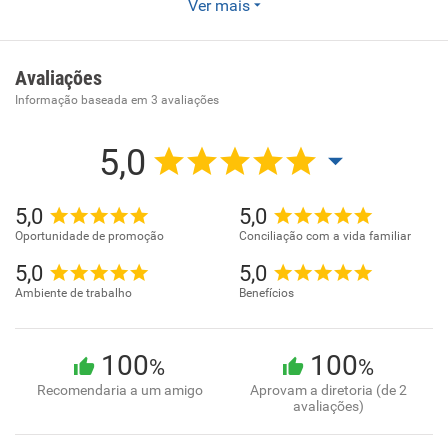
Empresa de Consultoria em RH Atendemos Micro e
Ver mais
Pequenas empresas em todo o Brasil . Nossa equipe é
altamente capacitada , prezamos pelo RH que desenvolve
pessoas e independente do resultado do processo seletivo.
Avaliações
Informação baseada em
3
avaliações
5,0
5,0
5,0
Oportunidade de promoção
Conciliação com a vida familiar
5,0
5,0
Ambiente de trabalho
Benefícios
100
100
%
%
Recomendaria a um amigo
Aprovam a diretoria (de 2
avaliações)