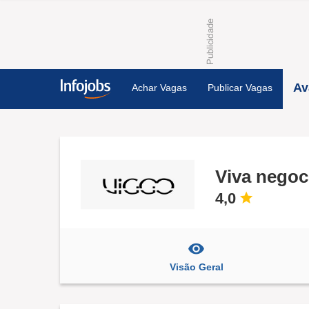
Av
Achar Vagas
Publicar Vagas
Viva negoc
4,0
Visão Geral