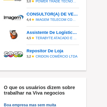
POWER TRADE TECNOLOGIA
3,0
CONSULTOR(A) DE VENDAS
IMAGEM TELECOM COMERCIO E SERVICOS DE TELEFONIA LTDA
4,4
Assistente De Logística - Área Administrativa
TERABYTE ATACADO E VAREJO DE PRODUTOS DE INFORMATICA LTDA
4,5
Repositor De Loja
CRIDON COMÉRCIO LTDA
3,2
O que os usuários dizem sobre
trabalhar na Viva negocios
Boa empresa mas sem muita