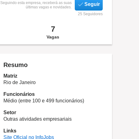
Seguindo esta empresa, receberá as suas
Seguir
últimas vagas e novidades.
25 Seguidores
7
Vagas
Resumo
Matriz
Rio de Janeiro
Funcionários
Médio (entre 100 e 499 funcionários)
Setor
Outras atividades empresariais
Links
Site Oficial no InfoJobs