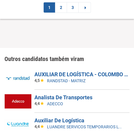
1
2
3
Outros candidatos também viram
AUXILIAR DE LOGÍSTICA - COLOMBO - PR
4,5
RANDSTAD - MATRIZ
Analista De Transportes
4,4
ADECCO
Auxiliar De Logística
4,4
LUANDRE SERVICOS TEMPORARIOS LTDA. (C-I)