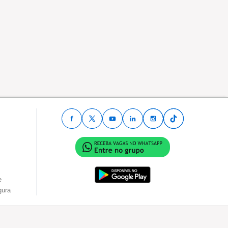
e
gura