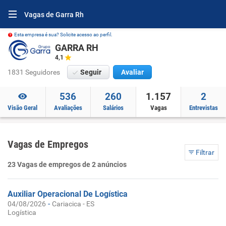
Vagas de Garra Rh
Esta empresa é sua? Solicite acesso ao perfil.
GARRA RH
4,1
1831 Seguidores
Seguir
Avaliar
536
260
1.157
2
Visão Geral
Avaliações
Salários
Vagas
Entrevistas
Vagas de Empregos
Filtrar
23 Vagas de empregos de 2 anúncios
Auxiliar Operacional De Logística
-
04/08/2026
Cariacica - ES
Logística