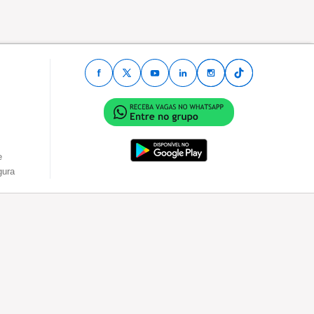
e
gura